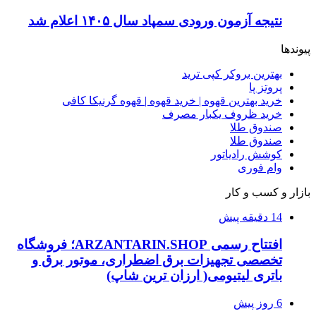
نتیجه آزمون ورودی سمپاد سال ۱۴۰۵ اعلام شد
پیوندها
بهترین بروکر کپی ترید
پروتز پا
خرید بهترین قهوه | خرید قهوه | قهوه گرنیکا کافی
خرید ظروف یکبار مصرف
صندوق طلا
صندوق طلا
کوشش رادیاتور
وام فوری
بازار و کسب و کار
14 دقیقه پیش
افتتاح رسمی ARZANTARIN.SHOP؛ فروشگاه
تخصصی تجهیزات برق اضطراری، موتور برق و
باتری لیتیومی( ارزان ترین شاپ)
6 روز پیش