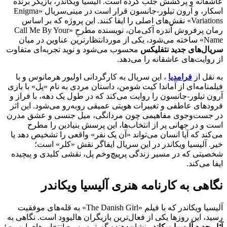
عاشقانه و پرکشش جلب کرده است. آلیسیا ویکاندر، بازیگر برنده
اسکار، و آرون تیلور-جانسون قرار است در مینی‌سریال «Enigma
Variations» نقش‌های اصلی را ایفا کنند. این پروژه که بر اساس
رمان پرفروش آندره آکی‌مان، نویسنده مطرحِ «Call Me By Your
Name» ساخته می‌شود، یکی از موردانتظارترین عناوین در میان
سریال‌های جدید نتفلیکس
محسوب می‌شود و نوید تجربه‌ای متفاوت
از روایت‌های عاشقانه را می‌دهد.
به نقل از
فرامدیا
، این سریال به کارگردانی اولیور هرمانوس و با
فیلمنامه‌ای از آماندا کیت شومن، داستان مردی به نام «پل» با بازی
آرون تیلور-جانسون را روایت می‌کند که در طول یک دهه، با فراز و
فرودهای عاطفی و تغییرات هویتی عمیقی روبه‌رو می‌شود. این اثر
در جست‌وجوی مفاهیمی چون مردانگی، میل جنسی و عشق مدرن
است و در جهانی پر از انتخاب‌ها، این پرسش بنیادین را مطرح
می‌کند که آیا انسان می‌تواند «آن یک نفر» واقعی را تشخیص دهد یا
خیر. آلیسیا ویکاندر در این سریال ایفاگر نقش «کلر» است؛
شخصیتی که در مسیر زندگی پرپیچ‌وخم پل، نقشی کلیدی و پیچیده
ایفا می‌کند.
نگاهی به کارنامه هنری آلیسیا ویکاندر
آلیسیا ویکاندر که با فیلم «The Danish Girl» به قله‌های موفقیت
رسید، این روزها یکی از فعال‌ترین بازیگران هالیوود است. نگاهی به
آثار جدید آلیسیا ویکاندر
نشان‌دهنده گستره وسیع انتخاب‌های اوست؛