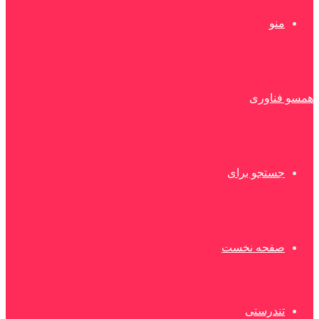
منو
همسو فناوری
جستجو برای
صفحه نخست
تندرستی