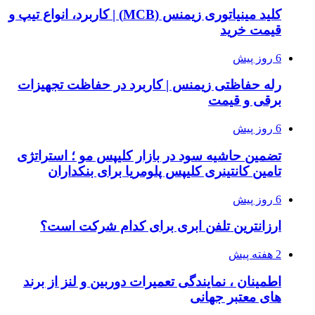
کلید مینیاتوری زیمنس (MCB) | کاربرد، انواع تیپ و
قیمت خرید
6 روز پیش
رله حفاظتی زیمنس | کاربرد در حفاظت تجهیزات
برقی و قیمت
6 روز پیش
تضمین حاشیه سود در بازار کلیپس مو ؛ استراتژی
تامین کانتینری کلیپس پلومریا برای بنکداران
6 روز پیش
ارزانترین تلفن ابری برای کدام شرکت است؟
2 هفته پیش
اطمینان ، نمایندگی تعمیرات دوربین و لنز از برند
های معتبر جهانی