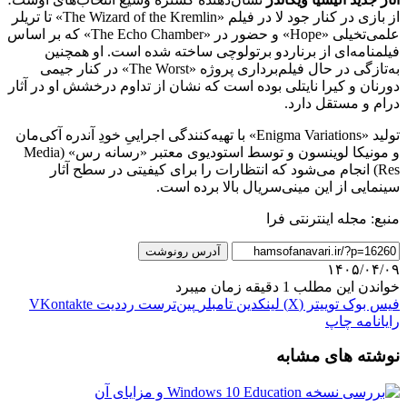
از بازی در کنار جود لا در فیلم «The Wizard of the Kremlin» تا تریلر
علمی‌تخیلی «Hope» و حضور در «The Echo Chamber» که بر اساس
فیلمنامه‌ای از برناردو برتولوچی ساخته شده است. او همچنین
به‌تازگی در حال فیلم‌برداری پروژه «The Worst» در کنار جیمی
دورنان و کیرا نایتلی بوده است که نشان از تداوم درخشش او در آثار
درام و مستقل دارد.
تولید «Enigma Variations» با تهیه‌کنندگی اجراییِ خودِ آندره آکی‌مان
و مونیکا لوینسون و توسط استودیوی معتبر «رسانه رس» (Media
Res) انجام می‌شود که انتظارات را برای کیفیتی در سطح آثار
سینمایی از این مینی‌سریال بالا برده است.
منبع: مجله اینترنتی فرا
آدرس رونوشت
۱۴۰۵/۰۴/۰۹
خواندن این مطلب 1 دقیقه زمان میبرد
فیس بوک
توییتر (X)
لینکدین
‫تامبلر
‫پین‌ترست
‫رددیت
‫VKontakte
رایانامه
چاپ
نوشته های مشابه