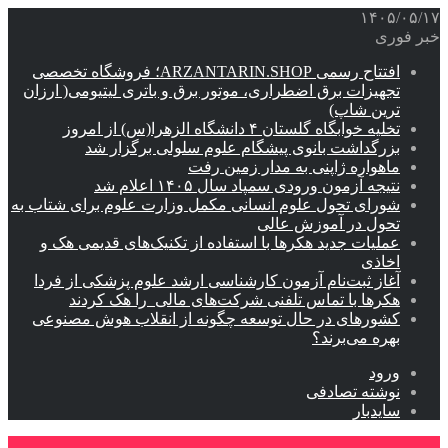
۱۴۰۵/۰۵/۱۷
خبر فوری
افتتاح رسمی ARZANTARIN.SHOP؛ فروشگاه تخصصی
تجهیزات برق اضطراری، موتور برق و باتری لیتیومی( ارزان
ترین شاپ)
تخلیه خوابگاه گلستان ۴ دانشگاه الزهرا(س) از امروز
بزرگداشت بانوی پیشگام علوم سلولی برگزار شد
ماهواره ژاپنی به مدار زمین رفت
نتیجه آزمون ورودی سمپاد سال ۱۴۰۵ اعلام شد
شورای تحول علوم انسانی مکمل وزارت علوم برای شتاب به
تحول در آموزش عالی
عملیات جدید هکرها با استفاده از تکنیک‌های قدیمی هک و
اخاذی
آغاز ثبت‌نام‌ آزمون کارشناسی ارشد علوم پزشکی از فردا
هکرها با تماس تلفنی شرکت‌های مالی را هک کردند
کشورهای در حال توسعه چگونه از انقلاب هوش مصنوعی
بهره می‌برند؟
ورود
نوشته تصادفی
سایدبار