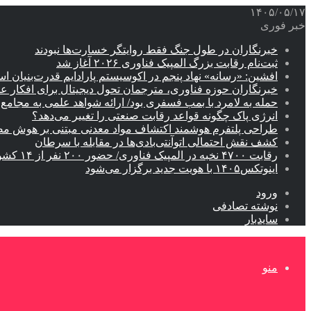
۱۴۰۵/۰۵/۱۷
خبر فوری
خبرنگاران در طول جنگ فقط روایتگر خسارت‌ها نبودند
ثبت‌نام رقابت بزرگ المپیک فناوری ۲۰۲۶ آغاز شد
افشین: «رسانه» نهاد پنجم در اکوسیستم پارادایم قدرت‌بنیان ا
خبرنگاران حوزه فناوری، مترجمان تحول دیجیتال برای افکار 
حمله به لامرد با بمب فسفری بود/ ارائه شواهد علمی به مجامع ب
انرژی پاک چگونه قواعد رقابت صنعتی را تغییر می‌دهد؟
طراحی پلتفرم هوشمند اکتشاف مواد معدنی مبتنی بر هوش م
کشف نقش احتمالی اتوآنتی‌بادی‌ها در مقابله با سرطان
رقابت ۴۷۰۰ نخبه در المپیک فناوری/ حضور ۲۰۰ نفر از ۱۴ کشور دنیا
اینوتکس۱۴۰۵ با هویت جدید برگزار می‌شود
ورود
نوشته تصادفی
سایدبار
منو