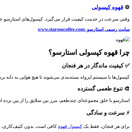
⚙️
قهوه کپسولی
وقتی سرعت در خدمت کیفیت قرار می‌گیرد. کپسول‌های استارسو حاوی م
سایت رسمی استارسو :www.starsoocoffee.com
چرا قهوه کپسولی استارسو؟
✅ کیفیت ماندگار در هر فنجان
کپسول‌ها با سیستم ایزوله بسته‌بندی می‌شوند تا هیچ هوایی به دانه نر
🎨 تنوع طعمی گسترده
استارسو با خلق مجموعه‌ای چندطعم، مرز بین سلایق را از بین برده است
⚡ سرعت و سادگی
برای هر فنجان، فقط یک
کپسول قهوه
کافی است. بدون کثیف‌کاری، بد