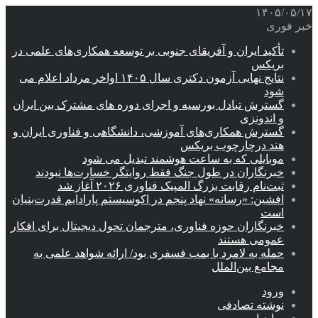
۱۴۰۵/۰۵/۱۷
خبر فوری
تأکید ایران و آفریقای جنوبی بر توسعه همکاری‌های علمی در
بریکس
نتایج نهایی آزمون دکتری سال ۱۴۰۵ اواخر مرداد اعلام می
شود
گسترش تبادل بورسیه و اجرای دوره های مشترک بین ایران
و اندونزی
گسترش همکاری‌های آموزشی، دانشگاهی و فناوری ایران و
هند درچارچوب بریکس
موبایلی که به ساعت هوشمند تبدیل می شود
خبرنگاران در طول جنگ فقط روایتگر خسارت‌ها نبودند
ثبت‌نام رقابت بزرگ المپیک فناوری ۲۰۲۶ آغاز شد
افشین: «رسانه» نهاد پنجم در اکوسیستم پارادایم قدرت‌بنیان
است
خبرنگاران حوزه فناوری، مترجمان تحول دیجیتال برای افکار
عمومی هستند
حمله به لامرد با بمب فسفری بود/ ارائه شواهد علمی به
مجامع بین‌الملل
ورود
نوشته تصادفی