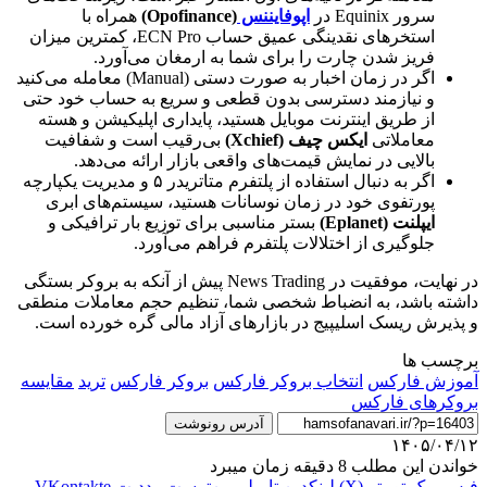
سرور Equinix در
اپوفایننس
(Opofinance)
همراه با
استخرهای نقدینگی عمیق حساب ECN Pro، کمترین میزان
فریز شدن چارت را برای شما به ارمغان می‌آورد.
اگر در زمان اخبار به صورت دستی (Manual) معامله می‌کنید
و نیازمند دسترسی بدون قطعی و سریع به حساب خود حتی
از طریق اینترنت موبایل هستید، پایداری اپلیکیشن و هسته
معاملاتی
ایکس چیف (Xchief)
بی‌رقیب است و شفافیت
بالایی در نمایش قیمت‌های واقعی بازار ارائه می‌دهد.
اگر به دنبال استفاده از پلتفرم متاتریدر ۵ و مدیریت یکپارچه
پورتفوی خود در زمان نوسانات هستید، سیستم‌های ابری
ایپلنت (Eplanet)
بستر مناسبی برای توزیع بار ترافیکی و
جلوگیری از اختلالات پلتفرم فراهم می‌آورد.
در نهایت، موفقیت در News Trading پیش از آنکه به بروکر بستگی
داشته باشد، به انضباط شخصی شما، تنظیم حجم معاملات منطقی
و پذیرش ریسک اسلیپیج در بازارهای آزاد مالی گره خورده است.
برچسب ها
آموزش فارکس
انتخاب بروکر فارکس
بروکر فارکس
ترید
مقایسه
بروکرهای فارکس
آدرس رونوشت
۱۴۰۵/۰۴/۱۲
خواندن این مطلب 8 دقیقه زمان میبرد
فیس بوک
توییتر (X)
لینکدین
‫تامبلر
‫پین‌ترست
‫رددیت
‫VKontakte