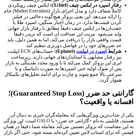
رفتار اسپرد در ایکس چیف (Xchief):
ایکس چیف رویکردی
کاملاً شفاف دارد و مدل اجرای بازار (Market Execution) خام
را ارائه می‌دهد. این یعنی بروکر هیچ‌گونه دخالتی در فیلتر
کردن قیمت‌ها ندارد. در زمان اخبار سنگین، اسپرد طلا یا
جفت‌ارزها در ایکس چیف دقیقاً مطابق با رفتار بازار جهانی
واید می‌شود. مزیت این صداقت آن است که تریدر دقیقاً
قیمت واقعی بازار را دریافت می‌کند، اما به همین دلیل، باید
حد ضررهای خود را در فواصل دورتری تنظیم کند.
شرایط
اسپرد در ایپلنت
(Eplanet):
حساب‌های ECN ایپلنت
نیز رفتار مشابهی با استانداردهای جهانی دارند. زیرساخت
ابری این بروکر کمک می‌کند تا با ورود مجدد نقدینگی به بازار
پس از شوک اولیه خبر، اسپردها به صورت داینامیک و با
سرعتی بالا جمع شوند و چارت برای ادامه تحلیل‌های تکنیکال
هموار گردد.
گارانتی حد ضرر (Guaranteed Stop Loss)؛
افسانه یا واقعیت؟
یکی از جذاب‌ترین ویژگی‌هایی که معامله‌گران خبری به دنبال آن
هستند، قابلیتی به نام «گارانتی حد ضرر» یا GSLO است. این ویژگی
به این معناست که بروکر تضمین می‌کند معامله شما دقیقاً در همان
قیمتی که برای استاپ لاس تعیین کرده‌اید بسته شود، حتی اگر بازار