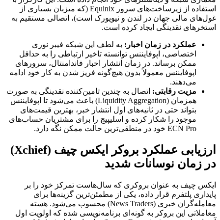
استفاده از زیرساخت‌های سرور Equinix (که میزبان بسیاری از
غول‌های مالی جهان در لندن و نیویورک است)، اتصالی مستقیم به
استخرهای نقدینگی ایجاد کرده است.
عملکرد در زمان اخبار:
به لطف این شبکه فیبر نوری
اختصاصی، اپوفایننس توانسته تاخیر ارتباطی را به حداقل
ممکن برساند. در زمان انتشار اخبار فاندامنتال، سرورهای
اپوفایننس معمولاً بدون هیچ‌گونه فریز شدن به کار خود ادامه
می‌دهند.
مزیت رقابتی:
اتصال به چندین تامین‌کننده نقدینگی به صورت
همزمان (Liquidity Aggregation) باعث می‌شود تا اپوفایننس
بتواند حتی در ثانیه‌های اول انتشار خبر، بهترین قیمت‌های
موجود را شکار کرده و اسلیپیج را برای مشتریان حساب‌های
ECN Pro خود در منطقی‌ترین حالت ممکن نگه دارد.
ارزیابی عملکرد بروکر ایکس چیف (Xchief)
در زمان نوسانات شدید
ایکس چیف به عنوان بروکری که سال‌هاست تمرکز خود را بر
پایداری پلتفرم قرار داده، یکی از مطمئن‌ترین گزینه‌ها برای
معامله‌گران خبری (News Traders) محسوب می‌شود. هسته
معاملاتی این بروکر به گونه‌ای برنامه‌نویسی شده که اولویت اول