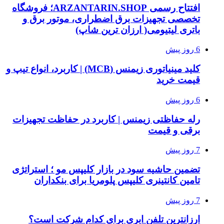
افتتاح رسمی ARZANTARIN.SHOP؛ فروشگاه
تخصصی تجهیزات برق اضطراری، موتور برق و
باتری لیتیومی( ارزان ترین شاپ)
6 روز پیش
کلید مینیاتوری زیمنس (MCB) | کاربرد، انواع تیپ و
قیمت خرید
6 روز پیش
رله حفاظتی زیمنس | کاربرد در حفاظت تجهیزات
برقی و قیمت
7 روز پیش
تضمین حاشیه سود در بازار کلیپس مو ؛ استراتژی
تامین کانتینری کلیپس پلومریا برای بنکداران
7 روز پیش
ارزانترین تلفن ابری برای کدام شرکت است؟