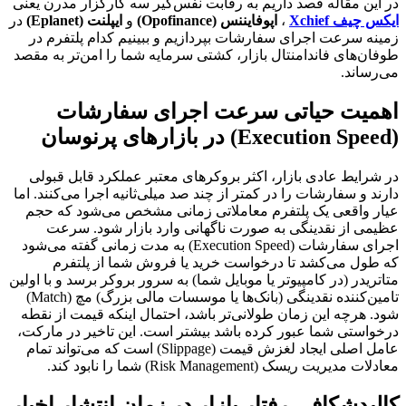
در این مقاله قصد داریم به رقابت نفس‌گیر سه کارگزار مدرن یعنی
ایکس چیف Xchief
،
اپوفایننس (Opofinance)
و
ایپلنت (Eplanet)
در
زمینه سرعت اجرای سفارشات بپردازیم و ببینیم کدام پلتفرم در
طوفان‌های فاندامنتال بازار، کشتی سرمایه شما را امن‌تر به مقصد
می‌رساند.
اهمیت حیاتی سرعت اجرای سفارشات
(Execution Speed) در بازارهای پرنوسان
در شرایط عادی بازار، اکثر بروکرهای معتبر عملکرد قابل قبولی
دارند و سفارشات را در کمتر از چند صد میلی‌ثانیه اجرا می‌کنند. اما
عیار واقعی یک پلتفرم معاملاتی زمانی مشخص می‌شود که حجم
عظیمی از نقدینگی به صورت ناگهانی وارد بازار شود. سرعت
اجرای سفارشات (Execution Speed) به مدت زمانی گفته می‌شود
که طول می‌کشد تا درخواست خرید یا فروش شما از پلتفرم
متاتریدر (در کامپیوتر یا موبایل شما) به سرور بروکر برسد و با اولین
تامین‌کننده نقدینگی (بانک‌ها یا موسسات مالی بزرگ) مچ (Match)
شود. هرچه این زمان طولانی‌تر باشد، احتمال اینکه قیمت از نقطه
درخواستی شما عبور کرده باشد بیشتر است. این تاخیر در مارکت،
عامل اصلی ایجاد لغزش قیمت (Slippage) است که می‌تواند تمام
معادلات مدیریت ریسک (Risk Management) شما را نابود کند.
کالبدشکافی رفتار بازار در زمان انتشار اخبار