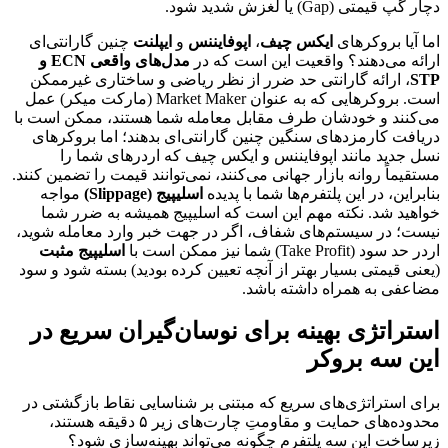
دچار گپ قیمتی (Gap) یا لغزش شدید شود.
اما آیا بروکرهای
ایکس چیف
،
اپوفایننس
و
ایپلنت
چنین گارانتی‌ای
ارائه می‌دهند؟ واقعیت این است که در
مدل‌های واقعی ECN و
STP
، ارائه گارانتی حد ضرر از نظر ریاضی و ساختاری غیرممکن
است. بروکرهایی که به عنوان Market Maker (مارکت میکر) عمل
می‌کنند و خودشان طرف مقابل معامله شما هستند، ممکن است با
دریافت کارمزدهای سنگین چنین گارانتی‌ای بدهند؛ اما بروکرهای
نسل جدید مانند اپوفایننس و ایکس چیف که اردرهای شما را
مستقیماً روانه بازار جهانی می‌کنند، نمی‌توانند قیمت را تضمین کنند.
بنابراین، در این پلتفرم‌ها شما با پدیده
اسلیپیج (Slippage)
مواجه
خواهید شد. نکته مهم این است که اسلیپیج همیشه به ضرر شما
نیست؛ در سیستم‌های شفاف، اگر در جهت خبر وارد معامله شوید،
اردر حد سود (Take Profit) شما نیز ممکن است با
اسلیپیج مثبت
(یعنی قیمتی بسیار بهتر از آنچه تعیین کرده بودید) بسته شود و سود
مضاعفی به همراه داشته باشد.
استراتژی بهینه برای نوسان‌گیران سریع در
این سه بروکر
برای استراتژی‌های سریع که مبتنی بر شناسایی نقاط بازگشتی در
محدوده‌های حمایت و مقاومتِ چارت‌های زیر ۵ دقیقه هستند،
زیرساخت این سه پلتفرم چگونه می‌تواند بهینه‌سازی شود؟