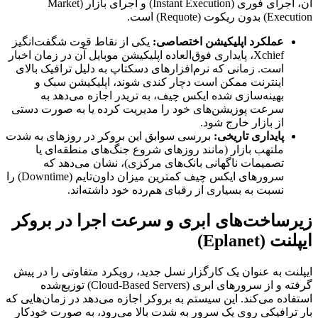
آن، اجرای فوری (Instant Execution) و اجرای بازار (Market
Execution) بدون ریکوت (Requote) است.
عملکرد اپلیکیشن اختصاصی:
یکی از نقاط قوت شگفت‌انگیز
Xchief، پایداری فوق‌العاده اپلیکیشن موبایل آن در زمان اخبار
است. زمانی که نرم‌افزارهای دسکتاپ به دلیل ترافیک بالای
اینترنت ممکن است دچار کندی شوند، اپلیکیشن سبک و
بهینه‌سازی شده ایکس چیف، به تریدر اجازه می‌دهد به
سرعت پوزیشن‌های خود را مدیریت کرده یا به صورت دستی
از بازار خارج شود.
پایداری تاریخی:
بررسی سوابق این بروکر در روزهای به شدت
ملتهب بازار (مانند روزهای شروع جنگ‌های منطقه‌ای یا
تصمیمات ناگهانی بانک‌های مرکزی)، نشان می‌دهد که
سرورهای ایکس چیف کمترین میزان داون‌تایم (Downtime) را
نسبت به بسیاری از رقبای هم‌رده خود داشته‌اند.
زیرساخت‌های ابری و سرعت اجرا در بروکر
ایپلنت (Eplanet)
ایپلنت به عنوان یک کارگزار نسل جدید، رویکرد متفاوتی را در پیش
گرفته و از سرورهای ابری (Cloud-Based Servers) توزیع‌شده
استفاده می‌کند. این سیستم به بروکر اجازه می‌دهد در زمان‌هایی که
بار ترافیکی روی یک سرور به شدت بالا می‌رود، به صورت خودکار