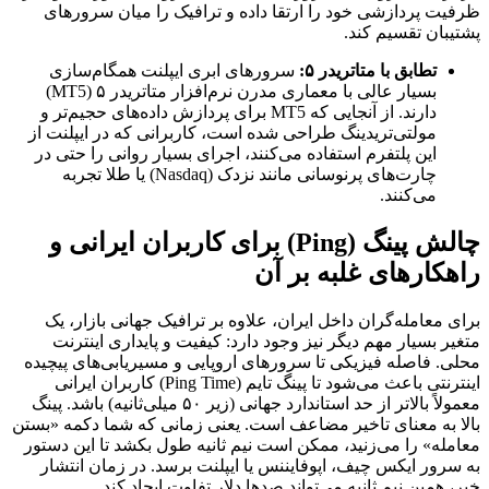
ظرفیت پردازشی خود را ارتقا داده و ترافیک را میان سرورهای
پشتیبان تقسیم کند.
تطابق با متاتریدر ۵:
سرورهای ابری ایپلنت همگام‌سازی
بسیار عالی با معماری مدرن نرم‌افزار متاتریدر ۵ (MT5)
دارند. از آنجایی که MT5 برای پردازش داده‌های حجیم‌تر و
مولتی‌تریدینگ طراحی شده است، کاربرانی که در ایپلنت از
این پلتفرم استفاده می‌کنند، اجرای بسیار روانی را حتی در
چارت‌های پرنوسانی مانند نزدک (Nasdaq) یا طلا تجربه
می‌کنند.
چالش پینگ (Ping) برای کاربران ایرانی و
راهکارهای غلبه بر آن
برای معامله‌گران داخل ایران، علاوه بر ترافیک جهانی بازار، یک
متغیر بسیار مهم دیگر نیز وجود دارد: کیفیت و پایداری اینترنت
محلی. فاصله فیزیکی تا سرورهای اروپایی و مسیریابی‌های پیچیده
اینترنتی باعث می‌شود تا پینگ تایم (Ping Time) کاربران ایرانی
معمولاً بالاتر از حد استاندارد جهانی (زیر ۵۰ میلی‌ثانیه) باشد. پینگ
بالا به معنای تاخیر مضاعف است. یعنی زمانی که شما دکمه «بستن
معامله» را می‌زنید، ممکن است نیم ثانیه طول بکشد تا این دستور
به سرور ایکس چیف، اپوفایننس یا ایپلنت برسد. در زمان انتشار
خبر، همین نیم ثانیه می‌تواند صدها دلار تفاوت ایجاد کند.