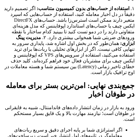
۱.
استفاده از حساب‌های بدون کمیسیون متناسب:
اگر تصمیم دارید
دقیقاً در دل اخبار معامله کنید، استفاده از حساب‌هایی که اسپرد
متغیر دارند ممکن است استرس‌زا باشد. حساب‌های DirectFX
ایکس چیف یا حساب‌های استاندارد اپوفایننس که مدل هزینه‌ای
متفاوتی دارند را در دمو تست کنید تا ببینید کدام ساختار با نقطه
ورودهای ضربتی شما همخوانی بیشتری دارد. ۲.
مدیریت پینگ
ابزاری:
همان‌طور که در بخش اول اشاره شد، پایداری سرور به
تنهایی کافی نیست. اگر از ابزارهای تحلیلی یا ربات‌ها برای ترید
استفاده می‌کنید، استفاده از سرویس‌های VPS که اپوفایننس و
ایکس چیف برای مشتریان فعال خود فراهم کرده‌اند، کلید حذف
خطای تاخیر زمانی (Latency) بین سیستم شما و هسته معاملات در
اوج ترافیک بازار است.
جمع‌بندی نهایی: امن‌ترین بستر برای معامله
در طوفان اخبار
ورود به بازار در زمان انتشار داده‌های فاندامنتال، شبیه به قایقرانی
در طوفان است؛ نیازمند مهارت بالا و یک قایق بسیار مستحکم
است.
اگر استراتژی شما بر پایه اجرای دقیق و سریع ربات‌های
معامله‌گر در ثانیه‌های اول انتشار خبر است، زیرساخت‌های