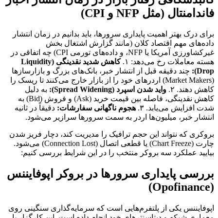
فاندامنتال (مثل NFP و CPI)
برای درک بهتر اهمیت پایداری سرورها، باید بدانیم در زمان انتشار
داده‌های مهم اقتصاد کلان (مانند گزارش اشتغال بخش
غیرکشاورزی آمریکا یا NFP، و داده‌های تورمی CPI) چه اتفاقی در
هسته معاملات رخ می‌دهد: ۱.
کاهش شدید نقدینگی (Liquidity
Drop):
چند دقیقه قبل از انتشار خبر، بانک‌های بزرگ و بازارسازها
(Market Makers) اردرهای خود را از بازار خارج می‌کنند تا ریسک را
کاهش دهند. ۲.
واید شدن اسپرد (Spread Widening):
به دلیل
کاهش نقدینگی، فاصله بین قیمت خرید (Ask) و فروش (Bid) به
شدت افزایش می‌یابد. ۳.
هجوم ناگهانی سفارشات:
دقیقاً در ثانیه
انتشار خبر، میلیون‌ها اردر به سمت سرورها سرازیر می‌شود.
بروکری که نتواند این حجم ترافیک را مدیریت کند، دچار فریز شدن
چارت (Chart Freeze) یا قطعی اتصال (Connection Lost) می‌شود.
بیایید عملکرد سه بروکر منتخب را در این شرایط بررسی کنیم:
بررسی پایداری سرورها در بروکر اپوفایننس
(Opofinance)
اپوفایننس یکی از پلتفرم‌هایی است که سرمایه‌گذاری سنگینی روی
معماری شبکه و دیتاسنترهای خود انجام داده است. این کارگزار با