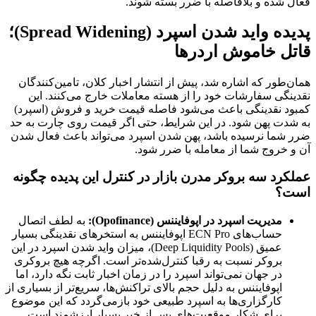
فعال شده و بلافاصله با ضرر بسته شوند.
پدیده واید شدن اسپرد (Spread Widening)؛
قاتل خاموش اردرها
همان‌طور که اشاره شد، پیش از انتشار اخبار کلان، تامین‌کنندگان
نقدینگی سفارشات خود را از هسته معاملات خارج می‌کنند. این
کمبود نقدینگی باعث می‌شود فاصله قیمت خرید و فروش (اسپرد)
به شدت پهن شود. در این شرایط، حتی اگر قیمت روی چارت به حد
ضرر شما نرسیده باشد، پهن شدن اسپرد می‌تواند باعث فعال شدن
آن و خروج شما از معامله با ضرر شود.
عملکرد سه بروکر مدرن بازار در کنترل این پدیده چگونه
است؟
مدیریت اسپرد در اپوفایننس (Opofinance):
به لطف اتصال
حساب‌های ECN Pro اپوفایننس به استخرهای نقدینگی بسیار
عمیق (Deep Liquidity Pools)، میزان واید شدن اسپرد در این
بروکر نسبت به رقبا کنترل‌شده‌تر است. اگرچه هیچ بروکری
در جهان نمی‌تواند اسپرد را در زمان اخبار ثابت نگه دارد، اما
اپوفایننس به دلیل حجم بالای تراکنش‌ها، سریع‌تر از بسیاری از
کارگزاری‌ها به اسپرد طبیعی خود بازمی‌گردد که این موضوع
برای شکار موقعیت‌های پس از خبر بسیار ارزشمند است.