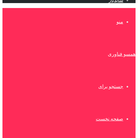
سایدبار
منو
همسو فناوری
جستجو برای
صفحه نخست