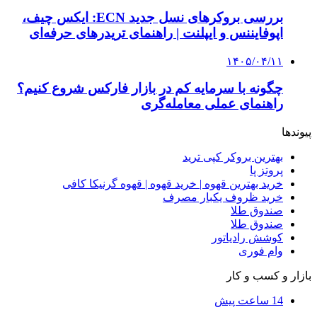
بررسی بروکرهای نسل جدید ECN: ایکس چیف،
اپوفایننس و ایپلنت | راهنمای تریدرهای حرفه‌ای
۱۴۰۵/۰۴/۱۱
چگونه با سرمایه کم در بازار فارکس شروع کنیم؟
راهنمای عملی معامله‌گری
پیوندها
بهترین بروکر کپی ترید
پروتز پا
خرید بهترین قهوه | خرید قهوه | قهوه گرنیکا کافی
خرید ظروف یکبار مصرف
صندوق طلا
صندوق طلا
کوشش رادیاتور
وام فوری
بازار و کسب و کار
14 ساعت پیش