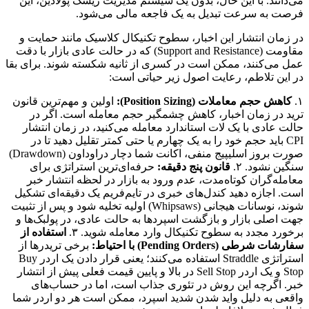
می‌دانند. با این حال، بدون یک سیستم مدیریت ریسک پولادین، این
فرصت به سرعت تبدیل به یک فاجعه مالی می‌شود.
در زمان انتشار این اخبار، سطوح تکنیکال کلاسیک مانند حمایت و
مقاومت (Support and Resistance) که در حالت عادی بازار با دقت
عمل می‌کنند، ممکن است در کسری از ثانیه شکسته شوند. برای بقا
در این تلاطم، رعایت اصول زیر حیاتی است:
۱.
کاهش حجم معاملات (Position Sizing):
اولین و مهم‌ترین قانون
ترید در زمان اخبار، کاهش چشمگیر حجم معامله است. اگر در
حالت عادی با یک لات استاندارد معامله می‌کنید، در زمان انتشار
CPI باید حجم خود را به یک چهارم یا حتی کمتر تقلیل دهید تا در
صورت بروز اسلیپیج منفی، اکانت شما دچار دراوداون (Drawdown)
سنگین نشود. ۲.
قانون پنج دقیقه:
حرفه‌ای‌ترین استراتژی برای
معامله‌گران کوتاه‌مدت، عدم ورود به بازار در لحظه انتشار خبر
است. اجازه دهید کندل‌های خبری در تایم‌فریم یک دقیقه‌ای تشکیل
شوند، نوسانات هیجانی (Whipsaws) اولیه تخلیه شود و پس از تثبیت
جهت اصلی بازار و بازگشت اسپردها به حالت عادی، در پولبک‌ها و
برخورد مجدد به سطوح تکنیکال وارد معامله شوید. ۳.
استفاده از
سفارشات شرطی (Pending Orders) با احتیاط:
برخی تریدرها از
استراتژی Straddle استفاده می‌کنند؛ یعنی قرار دادن یک اردر Buy
Stop و یک اردر Sell Stop در بالا و پایین قیمت فعلی پیش از انتشار
خبر. اگرچه این روش در تئوری جذاب است، اما در حساب‌های
واقعی به دلیل واید شدن شدید اسپرد، ممکن است هر دو اردر شما