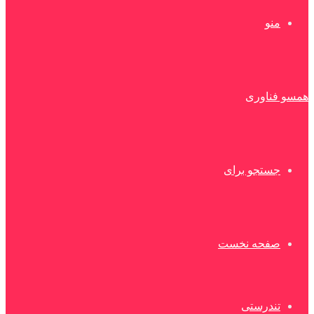
منو
همسو فناوری
جستجو برای
صفحه نخست
تندرستی