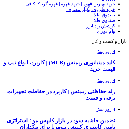
خرید بهترین قهوه | خرید قهوه | قهوه گرنیکا کافی
خرید ظروف یکبار مصرف
صندوق طلا
صندوق طلا
کوشش رادیاتور
وام فوری
بازار و کسب و کار
4 روز پیش
کلید مینیاتوری زیمنس (MCB) | کاربرد، انواع تیپ و
قیمت خرید
4 روز پیش
رله حفاظتی زیمنس | کاربرد در حفاظت تجهیزات
برقی و قیمت
4 روز پیش
تضمین حاشیه سود در بازار کلیپس مو ؛ استراتژی
تامین کانتینری کلیپس پلومریا برای بنکداران