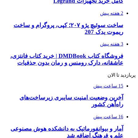
کامل خرید تجهیزات Legrand
2 هفته پیش
ساخت سوئیچ پژو ۲۰۷؛ کپی، پروگرام و ساخت
ریموت یدک 207
3 هفته پیش
فروشگاه کتاب DMDBook | خرید کتاب فانتزی،
عاشقانه، دارک رومنس و رمان بدون حذفیات
پربازدید تا الان
15 ساعت پیش
آخرین وضعیت امنیت سایبری زیرساخت‌های
راه‌آهن کشور
16 ساعت پیش
آمار و بیوانفورماتیک به دانشکده هوش مصنوعی
علم و فرهنگ اضافه شد