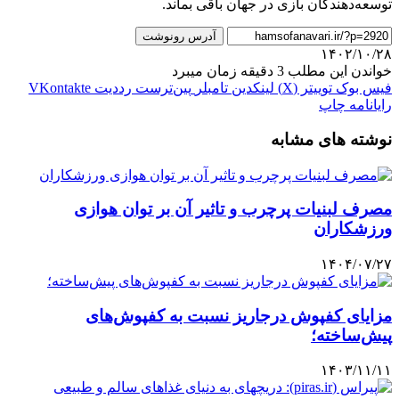
توسعه‌دهندگان بازی در جهان باقی بماند.
آدرس رونوشت
۱۴۰۲/۱۰/۲۸
خواندن این مطلب 3 دقیقه زمان میبرد
فیس بوک
توییتر (X)
لینکدین
‫تامبلر
‫پین‌ترست
‫رددیت
‫VKontakte
رایانامه
چاپ
نوشته های مشابه
مصرف لبنیات پرچرب و تاثیر آن بر توان هوازی
ورزشکاران
۱۴۰۴/۰۷/۲۷
مزایای کفپوش درجاریز نسبت به کفپوش‌های
پیش‌ساخته؛
۱۴۰۳/۱۱/۱۱