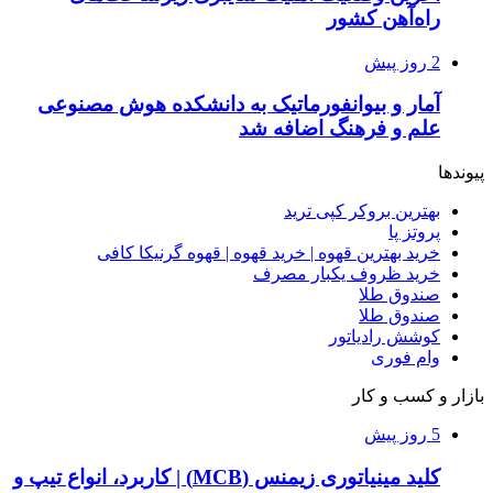
راه‌آهن کشور
2 روز پیش
آمار و بیوانفورماتیک به دانشکده هوش مصنوعی
علم و فرهنگ اضافه شد
پیوندها
بهترین بروکر کپی ترید
پروتز پا
خرید بهترین قهوه | خرید قهوه | قهوه گرنیکا کافی
خرید ظروف یکبار مصرف
صندوق طلا
صندوق طلا
کوشش رادیاتور
وام فوری
بازار و کسب و کار
5 روز پیش
کلید مینیاتوری زیمنس (MCB) | کاربرد، انواع تیپ و