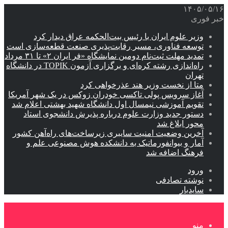
۱۴۰۵/۰۵/۱۶
خبر فوری
وزیر علوم ایران با رئیس بیت‌الحکمه عراق دیدار کرد
توسعه فناوری، مسیر رقابت‌پذیری صنعت قطعه‌سازی است
تمدید مهلت ثبت‌نام دومین نمایشگاه «فر ایران ۲» تا ۳۱ مرداد
راه‌اندازی رشته کره‌ای و برگزاری آزمون TOPIK در دانشگاه
تهران
متا از نخست وزیر هند عذرخواهی کرد
آغاز سرویس پولی تاکسی خودران زوکس در یک شهر آمریکا
تقویم آموزشی نیمسال اول دانشگاه شهید بهشتی اعلام شد
دستور جدید وزارت علوم درباره پذیرش دانشجوی استاد
محور ابلاغ شد
آخرین وضعیت امنیت سایبری زیرساخت‌های راه‌آهن کشور
آمار و بیوانفورماتیک به دانشکده هوش مصنوعی علم و
فرهنگ اضافه شد
ورود
نوشته تصادفی
سایدبار
منو