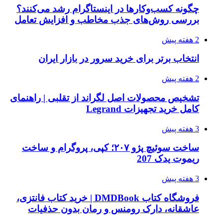
چگونه کسب‌وکارها در اینستاگرام رشد می‌کنند؟
بررسی روش‌های جذب مخاطب و افزایش تعامل
2 هفته پیش
انتخاب برتر برای خرید سرور در بازار ایران
2 هفته پیش
تشخیص محصولات اصل لگراند از تقلبی | راهنمای
کامل خرید تجهیزات Legrand
3 هفته پیش
ساخت سوئیچ پژو ۲۰۷؛ کپی، پروگرام و ساخت
ریموت یدک 207
3 هفته پیش
فروشگاه کتاب DMDBook | خرید کتاب فانتزی،
عاشقانه، دارک رومنس و رمان بدون حذفیات