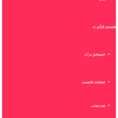
همسو فناوری
جستجو برای
صفحه نخست
تندرستی