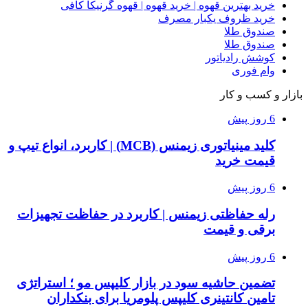
خرید بهترین قهوه | خرید قهوه | قهوه گرنیکا کافی
خرید ظروف یکبار مصرف
صندوق طلا
صندوق طلا
کوشش رادیاتور
وام فوری
بازار و کسب و کار
6 روز پیش
کلید مینیاتوری زیمنس (MCB) | کاربرد، انواع تیپ و
قیمت خرید
6 روز پیش
رله حفاظتی زیمنس | کاربرد در حفاظت تجهیزات
برقی و قیمت
6 روز پیش
تضمین حاشیه سود در بازار کلیپس مو ؛ استراتژی
تامین کانتینری کلیپس پلومریا برای بنکداران