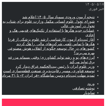
۱۴۰۵/۰۵/۱۷
خبر فوری
نتیجه آزمون ورودی سمپاد سال ۱۴۰۵ اعلام شد
شورای تحول علوم انسانی مکمل وزارت علوم برای شتاب به
تحول در آموزش عالی
عملیات جدید هکرها با استفاده از تکنیک‌های قدیمی هک و
اخاذی
آغاز ثبت‌نام‌ آزمون کارشناسی ارشد علوم پزشکی از فردا
هکرها با تماس تلفنی شرکت‌های مالی را هک کردند
کشورهای در حال توسعه چگونه از انقلاب هوش مصنوعی
بهره می‌برند؟
انرژی‌های نو و رشد تولید کشاورزی/ وقتی پسماند مزرعه‌
برق تولید می‌کند
وزیر علوم ایران با رئیس بیت‌الحکمه عراق دیدار کرد
توسعه فناوری، مسیر رقابت‌پذیری صنعت قطعه‌سازی است
تمدید مهلت ثبت‌نام دومین نمایشگاه «فر ایران ۲» تا ۳۱ مرداد
ورود
نوشته تصادفی
سایدبار