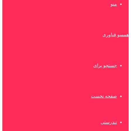
منو
همسو فناوری
جستجو برای
صفحه نخست
تندرستی