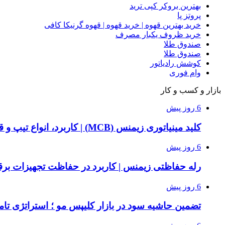
بهترین بروکر کپی ترید
پروتز پا
خرید بهترین قهوه | خرید قهوه | قهوه گرنیکا کافی
خرید ظروف یکبار مصرف
صندوق طلا
صندوق طلا
کوشش رادیاتور
وام فوری
بازار و کسب و کار
6 روز پیش
کلید مینیاتوری زیمنس (MCB) | کاربرد، انواع تیپ و قیمت خرید
6 روز پیش
رله حفاظتی زیمنس | کاربرد در حفاظت تجهیزات بر
6 روز پیش
تضمین حاشیه سود در بازار کلیپس مو ؛ استراتژی تامی