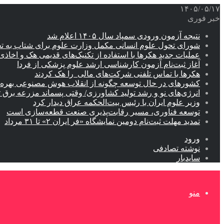
۱۴۰۵/۰۵/۱۷
خبر فوری
نتیجه آزمون ورودی سمپاد سال ۱۴۰۵ اعلام شد
شورای تحول علوم انسانی مکمل وزارت علوم برای شتاب به ت
عملیات جدید هکرها با استفاده از تکنیک‌های قدیمی هک و اخاذی
آغاز ثبت‌نام‌ آزمون کارشناسی ارشد علوم پزشکی از فردا
هکرها با تماس تلفنی شرکت‌های مالی را هک کردند
کشورهای در حال توسعه چگونه از انقلاب هوش مصنوعی بهره م
انرژی‌های نو و رشد تولید کشاورزی/ وقتی پسماند مزرعه‌ برق ت
وزیر علوم ایران با رئیس بیت‌الحکمه عراق دیدار کرد
توسعه فناوری، مسیر رقابت‌پذیری صنعت قطعه‌سازی است
تمدید مهلت ثبت‌نام دومین نمایشگاه «فر ایران ۲» تا ۳۱ مرداد
ورود
نوشته تصادفی
سایدبار
منو