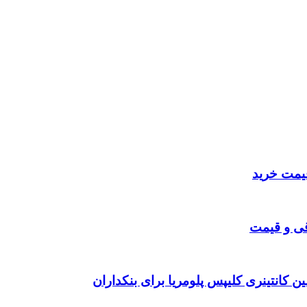
قی و قیمت
ن کانتینری کلیپس پلومریا برای بنکداران