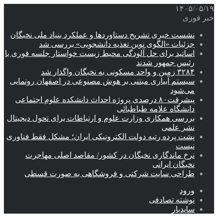
۱۴۰۵/۰۵/۱۹
خبر فوری
نشست خبری تشریح دستاوردها و عملکرد بنیاد ملی نخبگان
جزئیات «الگوی نوین تغذیه دانشجویی» بررسی شد
اساتید برای حل آلودگی محیط زیست خواستار جلسه فوری با
رئیس جمهور شدند
۳۲۸۴ زمین و واحد مسکونی به نخبگان واگذار شد
سیستم آبیاری مبتنی بر هوش مصنوعی در اصفهان رونمایی
می‌شود
پیشرفت۸۰ درصدی پروژه احداث دانشکده علوم اجتماعی
دانشگاه علامه طباطبائی
بررسی همکاری وزارت علوم و ارتباطات برای تحول دیجیتال
نشر علمی
پشت پرده رتبه دولت الکترونیکی ایران؛ مشکل فقط فناوری
نیست
نرخ ماندگاری نخبگان در کشور/ مقاصد اصلی مهاجرت
نخبگان ایرانی
طراحی سایت شرکتی و فروشگاهی به صورت قسطی
ورود
نوشته تصادفی
سایدبار