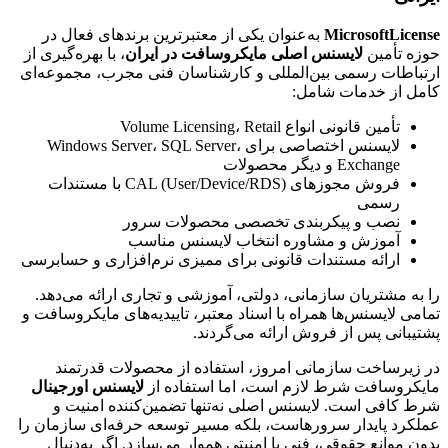
MicrosoftLicense
به‌عنوان یکی از معتبرترین برندهای فعال در
حوزه تأمین
لایسنس اصلی مایکروسافت در ایران
، با بهره‌گیری از
ارتباطات رسمی بین‌المللی و کارشناسان فنی مجرب، مجموعه‌ای
کامل از خدمات شامل:
تأمین قانونی انواع Volume Licensing، Retail
لایسنس اختصاصی برای Windows Server، SQL Server،
Exchange و دیگر محصولات
فروش مجوزهای CAL (User/Device/RDS) با مستندات
رسمی
نصب و پیکربندی تخصصی محصولات سرور
آموزش و مشاوره انتخاب لایسنس مناسب
ارائه مستندات قانونی برای ممیزی نرم‌افزاری و حسابرسی
را به مشتریان سازمانی، دولتی، آموزشی و تجاری ارائه می‌دهد.
تمامی لایسنس‌ها همراه با اسناد معتبر، تاییدیه‌های مایکروسافت و
پشتیبانی پس از فروش ارائه می‌گردند.
در زیرساخت سازمانی امروز، استفاده از محصولات قدرتمند
مایکروسافت شرط لازم است، اما استفاده از
لایسنس اورجینال
شرط کافی است. لایسنس اصلی نه‌تنها تضمین‌کننده امنیت و
عملکرد پایدار سرورهاست، بلکه مسیر توسعه حرفه‌ای سازمان را
بدون موانع حقوقی، فنی یا امنیتی هموار می‌سازد. اگر به‌دنبال