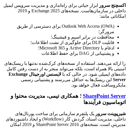
اکسچنج سرور
ابزار حیاتی برای راه‌اندازی و مدیریت سرویس ایمیل
داخلی در سازمان‌هاست. نسخه‌های Exchange 2025 و 2019
امکاناتی مانند:
Outlook Web Access (OWA) برای دسترسی از طریق
مرورگر؛
محافظت در برابر اسپم و فیشینگ؛
قابلیت DLP برای جلوگیری از نشت اطلاعات؛
ادغام با Active Directory و Microsoft 365؛
و پشتیبانی از DAG برای حفظ اطلاعات
را ارائه می‌دهند. استفاده از نسخه‌های کرک‌شده نه‌تنها با ریسک‌های
امنیتی بالا همراه است، بلکه می‌تواند منجر به از دست رفتن کامل
داده‌های ایمیلی شود. در حالی که با
لایسنس اورجینال Exchange
Server
این ریسک‌ها به حداقل می‌رسند و پشتیبانی رسمی
مایکروسافت فعال خواهد بود.
SharePoint Server
؛ همکاری تیمی، مدیریت محتوا و
اتوماسیون فرآیندها
شیرپوینت سرور
یک پلتفرم سازمانی برای ساخت پورتال‌های
داخلی، مدیریت اسناد، گردش کار (Workflow) و ایجاد داشبوردهای
مدیریتی است. نسخه‌های SharePoint Server 2016 و 2019 امکان