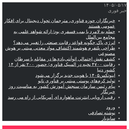
۱۴۰۵/۰۵/۱۷
خبر فوری
خبرنگاران حوزه فناوری، مترجمان تحول دیجیتال برای افکار
عمومی هستند
حمله به لامرد با بمب فسفری بود/ ارائه شواهد علمی به
مجامع بین‌الملل
انرژی پاک چگونه قواعد رقابت صنعتی را تغییر می‌دهد؟
طراحی پلتفرم هوشمند اکتشاف مواد معدنی مبتنی بر هوش
مصنوعی
کشف نقش احتمالی اتوآنتی‌بادی‌ها در مقابله با سرطان
رقابت ۴۷۰۰ نخبه در المپیک فناوری/ حضور ۲۰۰ نفر از ۱۴
کشور دنیا
اینوتکس۱۴۰۵ با هویت جدید برگزار می‌شود
تولید کرم‌های پوستی مبتنی بر فناوری نانو
پیام رئیس سازمان سنجش آموزش کشور به مناسبت روز
خبرنگار
رقیب اروپایی اینترنت ماهواره ای آمریکایی از راه می رسد
ورود
نوشته تصادفی
سایدبار