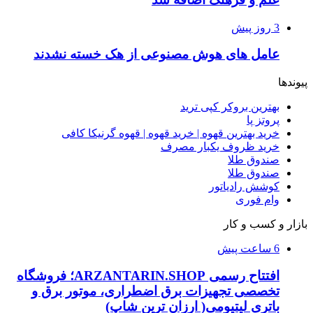
3 روز پیش
عامل های هوش مصنوعی از هک خسته نشدند
پیوندها
بهترین بروکر کپی ترید
پروتز پا
خرید بهترین قهوه | خرید قهوه | قهوه گرنیکا کافی
خرید ظروف یکبار مصرف
صندوق طلا
صندوق طلا
کوشش رادیاتور
وام فوری
بازار و کسب و کار
6 ساعت پیش
افتتاح رسمی ARZANTARIN.SHOP؛ فروشگاه
تخصصی تجهیزات برق اضطراری، موتور برق و
باتری لیتیومی( ارزان ترین شاپ)