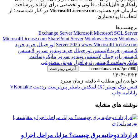
راهکاری قابل‌اعتماد، قانونی و تخصصی برای ارتقاء زیرساخت
سازمان خود هستید،
MicrosoftLicense.com
در کنار شماست؛ از
انتخاب تا پیاده‌سازی.
برچسب ها
Exchange Server
Microsoft
Microsoft SQL Server
MicrosoftLicense.com
SharePoint Server
Windows Server
Windows
www.MicrosoftLicense.com
Server 2025
اورجینال
خرید
خرید
لایسنس
خرید لایسنس اورجینال
خرید ویندوز سرور
لایسنس
لایسنس اورجینال
لایسنس ویندوز سرور
مایکروسافت
مایکروسافت لایسنس
نرم‌ افزار
هوش مصنوعی
آدرس رونوشت
۱۴۰۴/۰۳/۲۳
خواندن این مطلب 4 دقیقه زمان میبرد
فیس بوک
توییتر (X)
لینکدین
‫تامبلر
‫پین‌ترست
‫رددیت
‫VKontakte
رایانامه
چاپ
نوشته های مشابه
قرارداد دوجانبه برق چیست؟ مزایا، مراحل اجرا و