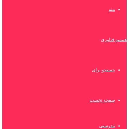
منو
همسو فناوری
جستجو برای
صفحه نخست
تندرستی