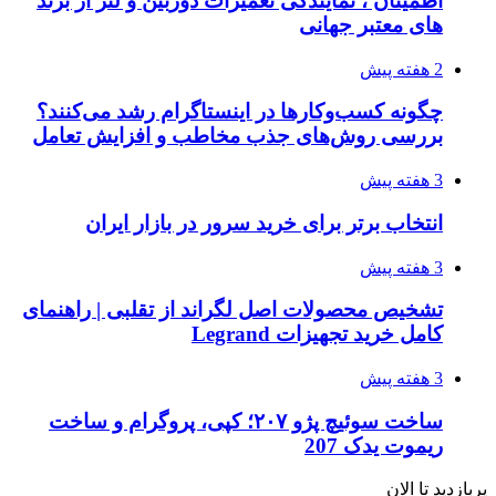
اطمینان ، نمایندگی تعمیرات دوربین و لنز از برند
های معتبر جهانی
2 هفته پیش
چگونه کسب‌وکارها در اینستاگرام رشد می‌کنند؟
بررسی روش‌های جذب مخاطب و افزایش تعامل
3 هفته پیش
انتخاب برتر برای خرید سرور در بازار ایران
3 هفته پیش
تشخیص محصولات اصل لگراند از تقلبی | راهنمای
کامل خرید تجهیزات Legrand
3 هفته پیش
ساخت سوئیچ پژو ۲۰۷؛ کپی، پروگرام و ساخت
ریموت یدک 207
پربازدید تا الان