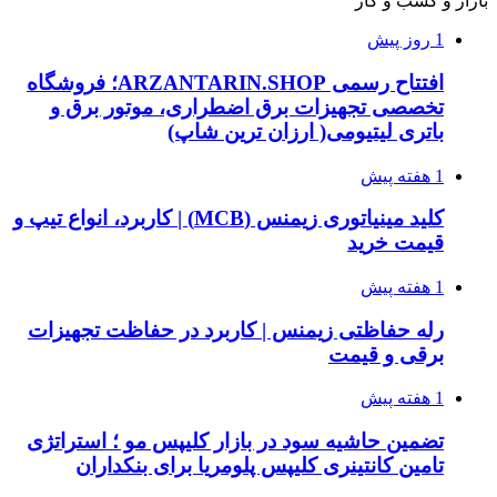
بازار و کسب و کار
1 روز پیش
افتتاح رسمی ARZANTARIN.SHOP؛ فروشگاه
تخصصی تجهیزات برق اضطراری، موتور برق و
باتری لیتیومی( ارزان ترین شاپ)
1 هفته پیش
کلید مینیاتوری زیمنس (MCB) | کاربرد، انواع تیپ و
قیمت خرید
1 هفته پیش
رله حفاظتی زیمنس | کاربرد در حفاظت تجهیزات
برقی و قیمت
1 هفته پیش
تضمین حاشیه سود در بازار کلیپس مو ؛ استراتژی
تامین کانتینری کلیپس پلومریا برای بنکداران