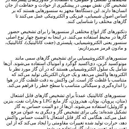
تشخیص گاز، نقش مهمی در پیشگیری از حوادث و حفاظت از جان
انسان‌ها دارند. این دستگاه‌ها مجهز به سنسورهایی هستند که بر
اساس اصول شیمیایی، فیزیکی و الکترونیکی عمل می‌کنند تا
گازهای مختلف را شناسایی کنند.
دتکتورهای گاز انواع مختلفی از سنسورها را برای تشخیص حضور
گازها در محیط استفاده می‌کنند. در اینجا به توضیح چهار نوع اصلی
سنسور یعنی الکتروشیمیایی، پلیستری (جفت کاتالیتیک)، کاتالیتیک،
و مادون قرمز می‌پردازیم:
سنسورهای الکتروشیمیایی برای تشخیص گازهای سمی مانند
مونوکسید کربن، دی‌اکسید گوگرد و آمونیاک استفاده می‌شوند. آن‌ها
شامل یک سلول الکتروشیمیایی هستند که در آن گاز مورد نظر با
الکترودها واکنش می‌دهد و یک جریان الکتریکی تولید می‌کند که
متناسب با غلظت گاز است. این واکنش به دقت غلظت گاز در هوا
را اندازه‌گیری و سیگنالی متناسب با سطح خطر را فراهم می‌کند.
سنسورهای کاتالیتیک عمدتاً برای تشخیص گازهای قابل اشتعال
(متان، پروپان، بوتان، هیدروژن، گاز مایع LPG و بخارات نفت، بنزین
و گازوئیل) استفاده می‌شوند. آن‌ها از دو المنت حساس به گاز
تشکیل شده‌اند: یکی برای تشخیص گاز و دیگری به عنوان مرجع
عمل می‌کند. هنگامی که گاز قابل اشتعال با المنت حساس واکنش
دهد، حرارت تولید شده تغییرات مقاومتی را ایجاد می‌کند که از این
تغییر برای تعیین میزان گاز استفاده می‌شود.