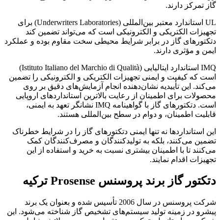
گاز تمرکز دارند.
UL استاندارد معتبر بین‌المللی (Underwriters Laboratories) برای
تجهیزات الکتریکی و الکترونیکی است که می‌تواند تضمین کند
دتکتورهای گاز در برابر شرایط محیطی سخت مقاوم بوده و عملکرد
ایمن و مؤثری دارند.
IMQ استاندارد ایتالیایی (Istituto Italiano del Marchio di Qualità)
است که کیفیت و ایمنی تجهیزات الکتریکی و الکترونیکی را تضمین
می‌کند. این تأییدیه نشان‌دهنده انجام آزمایش‌های دقیق بر روی
محصولات برای اطمینان از رعایت بالاترین استانداردهای اروپایی
است. دتکتورهای گاز با گواهینامه IMQ نشانگر تعهد به ایمنی،
قابلیت اطمینان، و دوام در سطح بین‌المللی هستند.
این استانداردها نه تنها ایمنی دتکتورهای گاز را در شرایط خطرناک
تضمین می‌کنند، بلکه به تولیدکنندگان و مصرف‌کنندگان کمک
می‌کنند تا با اطمینان بیشتری نسبت به خرید و استفاده از این
تجهیزات اقدام نمایند.
دتکتور گاز برند پروسنس Prosense ترکیه
شرکت پروسنس در سال 2006 تأسیس شده و بعنوان یک برند
پیشرو در زمینه تولید سیستم‌های تشخیص گاز شناخته می‌شود. این