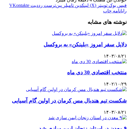
فیس بوک
توییتر (X)
لینکدین
‫تامبلر
‫پین‌ترست
‫رددیت
‫VKontakte
رایانامه
چاپ
نوشته های مشابه
دلایل سفر امروز «بلینکن» به بروکسل
۱۴۰۳/۰۸/۲۱
منتخب اقتصادی 30 دی ماه
۱۴۰۲/۱۰/۲۹
شکست تیم هندبال مس کرمان در اولین گام آسیایی
۱۴۰۳/۰۸/۲۱
۹ معدن در استان زنجان ایمن سازی شد