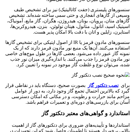
سنسورهای پلیستری (جفت کاتالیتیک) نیز برای تشخیص طیف
وسیعی از گازهای انفجاری و حتی سمی ساخته شده‌اند. تشخیص
گازهای متان، پروپان، بوتان، هیدروژن، هگزان، گاز مایع، آمونیاک،
اسیتیک اسید، اتانول، متانول، هپتان تولوئن، بنزن، هیدروکربن‌ها،
استایرن، زایلین و اتان با دقت بالا امکان پذیر هست.
سنسورهای مادون قرمز یا IR از اصول اپتیکی برای تشخیص گازها
استفاده می‌کنند. آن‌ها یک منبع نور مادون قرمز دارند که از یک
نمونه گاز عبور داده می‌شود. بعضی گازها در طول موج‌های خاصی
نور مادون قرمز را جذب می‌کنند. با اندازه‌گیری میزان نور جذب
شده، می‌توان نوع و غلظت گاز موجود در نمونه را تعیین کرد.
برای
نصب دتکتور گاز
بصورت صحیح، دستگاه باید در نقاطی قرار
گیرد که بالاترین احتمال تجمع گاز وجود دارد، به دور از عوامل
مزاحم مانند حرارت و رطوبت، و در مکانی که امکان دسترسی
آسان برای بازرسی‌های دوره‌ای و تعمیرات فراهم باشد.
استاندارد و گواهی‌های معتبر دتکتور گاز
استانداردها و تأییدیه‌های ضروری برای دتکتورهای گاز از اهمیت
بالایی برخوردار هستند تا اطمینان حاصل شود که این تجهیزات در