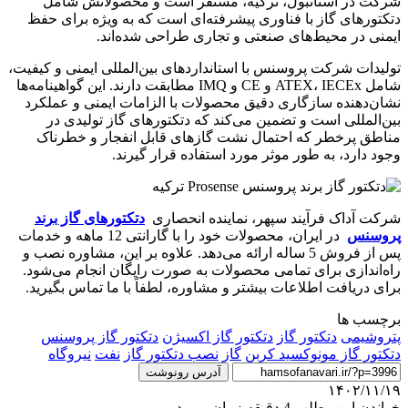
شرکت در استانبول، ترکیه، مستقر است و محصولاتش شامل
دتکتورهای گاز با فناوری پیشرفته‌ای است که به ویژه برای حفظ
ایمنی در محیط‌های صنعتی و تجاری طراحی شده‌اند.
تولیدات شرکت پروسنس با استانداردهای بین‌المللی ایمنی و کیفیت،
شامل ATEX، IECEx و CE و IMQ مطابقت دارند. این گواهینامه‌ها
نشان‌دهنده سازگاری دقیق محصولات با الزامات ایمنی و عملکرد
بین‌المللی است و تضمین می‌کند که دتکتورهای گاز تولیدی در
مناطق پرخطر که احتمال نشت گازهای قابل انفجار و خطرناک
وجود دارد، به طور موثر مورد استفاده قرار گیرند.
شرکت آداک فرآیند سپهر، نماینده انحصاری
دتکتورهای گاز برند
پروسنس
در ایران، محصولات خود را با گارانتی 12 ماهه و خدمات
پس از فروش 5 ساله ارائه می‌دهد. علاوه بر این، مشاوره نصب و
راه‌اندازی برای تمامی محصولات به صورت رایگان انجام می‌شود.
برای دریافت اطلاعات بیشتر و مشاوره، لطفاً با ما تماس بگیرید.
برچسب ها
پتروشیمی
دتکتور گاز
دتکتور گاز اکسیژن
دتکتور گاز پروسنس
دتکتور گاز مونوکسید کربن
گاز
نصب دتکتور گاز
نفت
نیروگاه
آدرس رونوشت
۱۴۰۲/۱۱/۱۹
خواندن این مطلب 4 دقیقه زمان میبرد