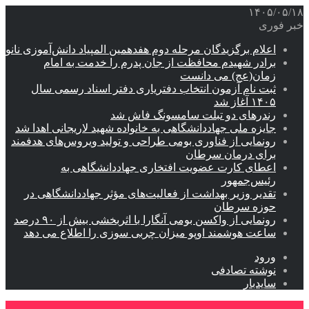
۱۴۰۵/۰۵/۱۸
خبر فوری
اعلام برگزیدگان مرحله دوم هفدهمین المپیاد دانش‌آموزی نانو
برادر شهیدم محافظت از جان پدرم را خدمت به امام
زمان(عج) می دانست
ثبت نام آزمون انتخاب دفتریاری دفتر اسناد رسمی سال
۱۴۰۵ آغاز شد
رندرهای دو تبلت سامسونگ فاش شد
جایزه ملی جهاددانشگاهی به خانواده شهید لاریجانی اهدا شد
رونمایی از فناوری بومی طراحی و تولید ویروس‌های هدفمند
برای درمان سرطان
اعطای کارت عضویت افتخاری جهاددانشگاهی به
رئیس‌جمهور
تقدیر وزیر بهداشت از فعالیت‌های مؤثر جهاددانشگاهی در
حوزه سرطان
رونمایی از واکسن بومی آنگارا با اثربخشی بیش از ۹۰ درصد
ساعت هوشمند اوپو میزان چربی سوزی را اطلاع می دهد
ورود
نوشته تصادفی
سایدبار