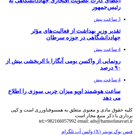
اعطای کارت عضویت افتخاری جهاددانشگاهی به
رئیس‌جمهور
3 ساعت پیش
تقدیر وزیر بهداشت از فعالیت‌های مؤثر
جهاددانشگاهی در حوزه سرطان
4 ساعت پیش
رونمایی از واکسن بومی آنگارا با اثربخشی بیش از
۹۰ درصد
4 ساعت پیش
ساعت هوشمند اوپو میزان چربی سوزی را اطلاع
می دهد
کلیه حقوق مادی و معنوی متعلق به همسوفناورری است و کپی
برداری با ذکر منبع مجاز است
tel:+982166057992 email:
ads@hamsofanavari.ir
فیس بوک
توییتر (X)
واتس آپ
تلگرام