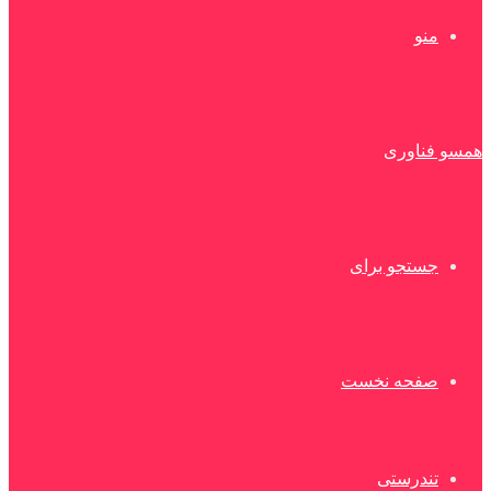
منو
همسو فناوری
جستجو برای
صفحه نخست
تندرستی