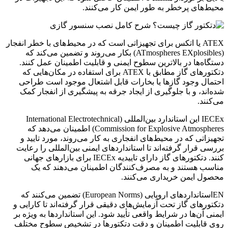
محیط‌های پرخطر به طور ایمن کار می‌کنند.
ATEX یا اتکس برای تجهیزاتی است که در محیط‌های با خطر انفجار
(ATmospheres EXplosibles) بکار می‌روند و تضمین می‌کند که
دستگاه‌ها در بالاترین سطوح ایمنی و قابلیت اطمینان عمل کنند.
دتکتورهای گاز مطابق با ATEX برای استفاده در مکان‌هایی که
احتمال وجود گازها یا بخارات قابل اشتعال موجود است طراحی
شده‌اند، و با جلوگیری از ایجاد جرقه به پیشگیری از انفجار کمک
می‌کنند.
IECEx این استاندارد بین‌المللی (International Electrotechnical
Commission for Explosive Atmospheres) اطمینان می‌دهد که
تجهیزاتی که در محیط‌های انفجاری به کار می‌روند، مورد تایید و
بررسی قرار گرفته‌اند تا استانداردهای ایمنی بین‌المللی را رعایت
کنند. دتکتورهای گاز دارای تاییدیه IECEx برای بازارهای جهانی
مناسب هستند و به مصرف‌کنندگان اطمینان می‌دهند که یک
محصول ایمن خریداری می‌کنند.
ENاستانداردهای اروپایی (European Norms) تضمین می‌کنند که
دتکتورهای گاز تحت آزمایش‌های دقیقی قرار گرفته‌اند تا کارایی و
ایمنی آن‌ها در شرایط واقعی تأیید شود. این استانداردها به ویژه بر
روی قابلیت اطمینان و دقت دتکتورها در تشخیص سطوح مختلف