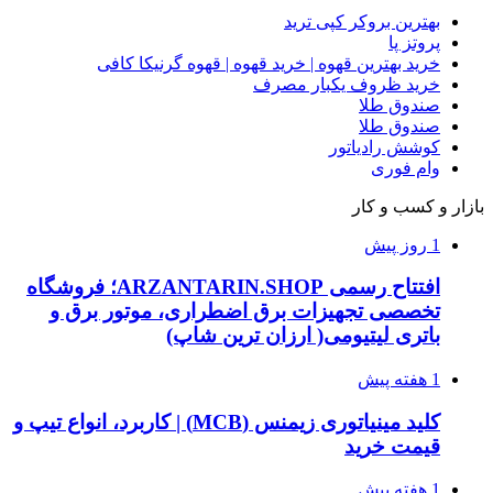
بهترین بروکر کپی ترید
پروتز پا
خرید بهترین قهوه | خرید قهوه | قهوه گرنیکا کافی
خرید ظروف یکبار مصرف
صندوق طلا
صندوق طلا
کوشش رادیاتور
وام فوری
بازار و کسب و کار
1 روز پیش
افتتاح رسمی ARZANTARIN.SHOP؛ فروشگاه
تخصصی تجهیزات برق اضطراری، موتور برق و
باتری لیتیومی( ارزان ترین شاپ)
1 هفته پیش
کلید مینیاتوری زیمنس (MCB) | کاربرد، انواع تیپ و
قیمت خرید
1 هفته پیش