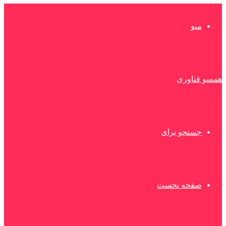
منو
همسو فناوری
جستجو برای
صفحه نخست