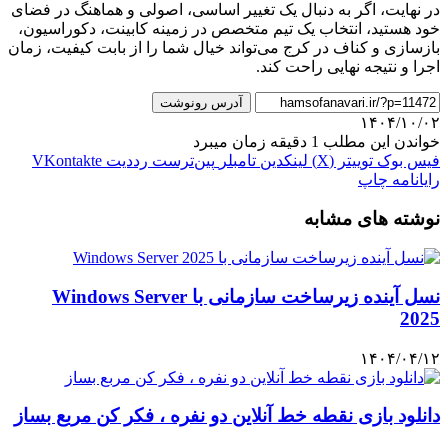
در نهایت، اگر به دنبال یک تغییر اساسی، اصولی و هماهنگ در فضای
خود هستید، انتخاب یک تیم متخصص در زمینه کابینت، دکوراسیون،
بازسازی و کناف در کرج می‌تواند خیال شما را از بابت کیفیت، زمان
اجرا و نتیجه نهایی راحت کند.
آدرس رونوشت
۱۴۰۴/۱۰/۰۲
خواندن این مطلب 1 دقیقه زمان میبرد
فیس بوک
توییتر (X)
لینکدین
‫تامبلر
‫پین‌ترست
‫رددیت
‫VKontakte
رایانامه
چاپ
نوشته های مشابه
نسل آینده زیرساخت سازمانی با Windows Server
2025
۱۴۰۴/۰۴/۱۲
دانلود بازی نقطه خط‌ آنلاین دو نفره ، فکر کن مربع بساز