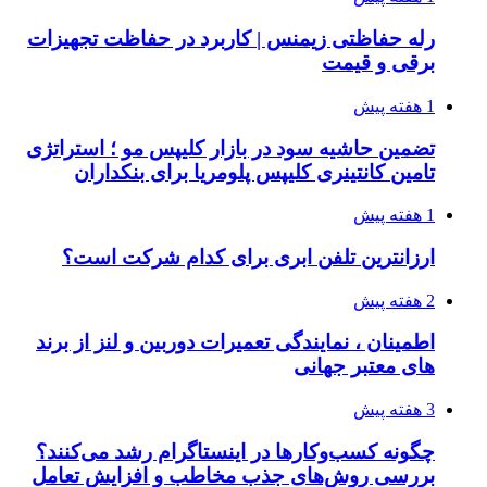
رله حفاظتی زیمنس | کاربرد در حفاظت تجهیزات
برقی و قیمت
1 هفته پیش
تضمین حاشیه سود در بازار کلیپس مو ؛ استراتژی
تامین کانتینری کلیپس پلومریا برای بنکداران
1 هفته پیش
ارزانترین تلفن ابری برای کدام شرکت است؟
2 هفته پیش
اطمینان ، نمایندگی تعمیرات دوربین و لنز از برند
های معتبر جهانی
3 هفته پیش
چگونه کسب‌وکارها در اینستاگرام رشد می‌کنند؟
بررسی روش‌های جذب مخاطب و افزایش تعامل