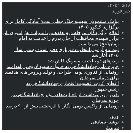
۱۴۰۵/۰۵/۱۸
خبر فوری
پیامک مشمولان سهمیه جنگ جعلی است/ آمادگی کامل برای
برگزاری کنکور ۱۴۰۵
اعلام برگزیدگان مرحله دوم هفدهمین المپیاد دانش‌آموزی نانو
برادر شهیدم محافظت از جان پدرم را خدمت به امام
زمان(عج) می دانست
ثبت نام آزمون انتخاب دفتریاری دفتر اسناد رسمی سال
۱۴۰۵ آغاز شد
رندرهای دو تبلت سامسونگ فاش شد
جایزه ملی جهاددانشگاهی به خانواده شهید لاریجانی اهدا شد
رونمایی از فناوری بومی طراحی و تولید ویروس‌های هدفمند
برای درمان سرطان
اعطای کارت عضویت افتخاری جهاددانشگاهی به
رئیس‌جمهور
تقدیر وزیر بهداشت از فعالیت‌های مؤثر جهاددانشگاهی در
حوزه سرطان
رونمایی از واکسن بومی آنگارا با اثربخشی بیش از ۹۰ درصد
ورود
نوشته تصادفی
سایدبار