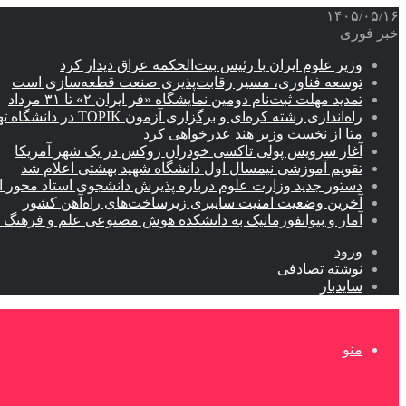
۱۴۰۵/۰۵/۱۶
خبر فوری
وزیر علوم ایران با رئیس بیت‌الحکمه عراق دیدار کرد
توسعه فناوری، مسیر رقابت‌پذیری صنعت قطعه‌سازی است
تمدید مهلت ثبت‌نام دومین نمایشگاه «فر ایران ۲» تا ۳۱ مرداد
راه‌اندازی رشته کره‌ای و برگزاری آزمون TOPIK در دانشگاه تهران
متا از نخست وزیر هند عذرخواهی کرد
آغاز سرویس پولی تاکسی خودران زوکس در یک شهر آمریکا
تقویم آموزشی نیمسال اول دانشگاه شهید بهشتی اعلام شد
دستور جدید وزارت علوم درباره پذیرش دانشجوی استاد محور اب
آخرین وضعیت امنیت سایبری زیرساخت‌های راه‌آهن کشور
آمار و بیوانفورماتیک به دانشکده هوش مصنوعی علم و فرهنگ 
ورود
نوشته تصادفی
سایدبار
منو