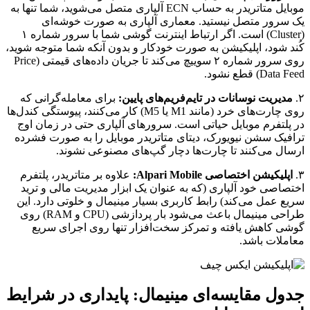
موبایل متاتریدر به حساب ECN آلپاری متصل می‌شوید، شما تنها به
یک سرور متصل نیستید. معماری آلپاری به صورت خوشه‌ای
(Cluster) است. اگر ارتباط اینترنت گوشی شما با سرور شماره ۱
کُند شود، اپلیکیشن به صورت خودکار و بدون آنکه شما متوجه شوید،
روی سرور شماره ۲ سوییچ می‌کند تا جریان داده‌های قیمتی (Price
Data Feed) قطع نشود.
۲.
مدیریت نوسانات در تایم‌فریم‌های پایین:
برای معامله‌گرانی که
روی چارت‌های خرد (مانند M1 یا M5) کار می‌کنند، پیوستگی کندل‌ها
در پلتفرم موبایل حیاتی است. سرورهای آلپاری حتی در زمان اوج
ترافیک سشن نیویورک، دیتای متاتریدر موبایل را به صورت فشرده
ارسال می‌کنند تا چارت‌ها دچار گپ‌های مصنوعی نشوند.
۳.
اپلیکیشن اختصاصی Alpari Mobile:
علاوه بر متاتریدر، پلتفرم
اختصاصی خود آلپاری (که به عنوان یک ابزار مدیریت مالی و ترید
سریع عمل می‌کند) رابط کاربری بسیار مینیمال و خلوتی دارد. این
طراحی مینیمال باعث می‌شود بار پردازشی (CPU و RAM) روی
گوشی کاهش یافته و تمرکز سخت‌افزار تنها روی اجرای سریع
معاملات باشد.
جدول مقایسه‌ای مینیمال: پایداری در شرایط