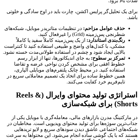
شدت بالا برود.
برای یک تحلیل‌گر پرایس اکشن، چارت باید در اوج سادگی و خلوتی
باشد.
حذف عوامل مزاحم:
در تنظیمات متاتریدر موبایل، شبکه‌های
شطرنجی پس‌زمینه (Grid) را غیرفعال کنید.
رنگ‌بندی استاندارد:
از یک پس‌زمینه کاملاً سفید یا کاملاً
مشکی، با کندل‌های واضح و طبیعی استفاده کنید تا کنتراست
بالایی ایجاد شود و چشم در استفاده طولانی‌مدت خسته نشود.
تمرکز بر سطوح:
به جای اندیکاتورها، تنها از ابزار رسم
خطوط افقی برای مشخص کردن نواحی عرضه و تقاضا
استفاده کنید. در محیط چابک پلتفرم‌های موبایلی آلپاری،
همین خطوط ساده برای اتخاذ یک تصمیم معاملاتی سریع در
تایم‌فریم خرد کفایت می‌کنند.
استراتژی تولید محتوای وایرال (Reels &
Shorts) برای شبکه‌سازی
در مارکتینگ مدرن بازارهای مالی، معامله‌گری با موبایل یکی از
جذاب‌ترین سوژه‌ها برای تولید محتوای ویدیویی است. مخاطبان در
شبکه‌های اجتماعی عاشق دیدن سودهای سریع و لایو تریدهایی
هستند که با یک گوشی ساده انجام می‌شود. این محتواها به سرعت