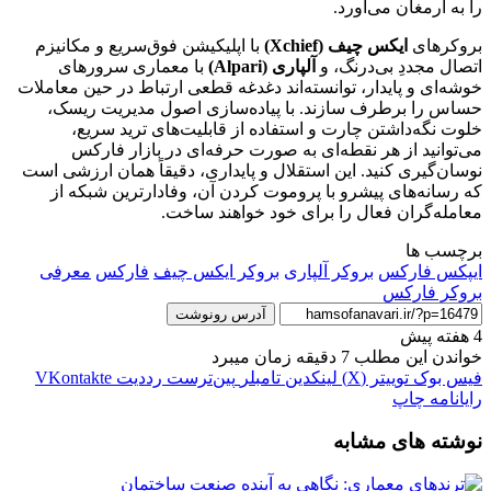
را به ارمغان می‌آورد.
بروکرهای
ایکس چیف (Xchief)
با اپلیکیشن فوق‌سریع و مکانیزم
اتصال مجددِ بی‌درنگ، و
آلپاری (Alpari)
با معماری سرورهای
خوشه‌ای و پایدار، توانسته‌اند دغدغه قطعی ارتباط در حین معاملات
حساس را برطرف سازند. با پیاده‌سازی اصول مدیریت ریسک،
خلوت نگه‌داشتن چارت و استفاده از قابلیت‌های ترید سریع،
می‌توانید از هر نقطه‌ای به صورت حرفه‌ای در بازار فارکس
نوسان‌گیری کنید. این استقلال و پایداری، دقیقاً همان ارزشی است
که رسانه‌های پیشرو با پروموت کردن آن، وفادارترین شبکه از
معامله‌گران فعال را برای خود خواهند ساخت.
برچسب ها
ایپکس فارکس
بروکر آلپاری
بروکر ایکس چیف
فارکس
معرفی
بروکر فارکس
آدرس رونوشت
4 هفته پیش
خواندن این مطلب 7 دقیقه زمان میبرد
فیس بوک
توییتر (X)
لینکدین
‫تامبلر
‫پین‌ترست
‫رددیت
‫VKontakte
رایانامه
چاپ
نوشته های مشابه