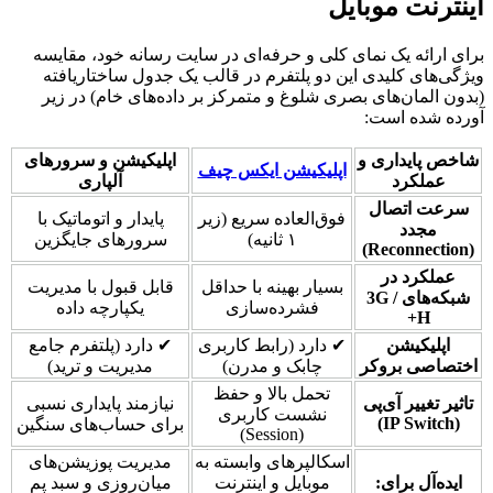
اینترنت موبایل
برای ارائه یک نمای کلی و حرفه‌ای در سایت رسانه خود، مقایسه
ویژگی‌های کلیدی این دو پلتفرم در قالب یک جدول ساختاریافته
(بدون المان‌های بصری شلوغ و متمرکز بر داده‌های خام) در زیر
آورده شده است:
شاخص پایداری و
اپلیکیشن و سرورهای
اپلیکیشن ایکس چیف
عملکرد
آلپاری
سرعت اتصال
فوق‌العاده سریع (زیر
پایدار و اتوماتیک با
مجدد
۱ ثانیه)
سرورهای جایگزین
(Reconnection)
عملکرد در
بسیار بهینه با حداقل
قابل قبول با مدیریت
شبکه‌های 3G /
فشرده‌سازی
یکپارچه داده
H+
اپلیکیشن
✔ دارد (رابط کاربری
✔ دارد (پلتفرم جامع
اختصاصی بروکر
چابک و مدرن)
مدیریت و ترید)
تحمل بالا و حفظ
تاثیر تغییر آی‌پی
نیازمند پایداری نسبی
نشست کاربری
(IP Switch)
برای حساب‌های سنگین
(Session)
اسکالپرهای وابسته به
مدیریت پوزیشن‌های
ایده‌آل برای:
موبایل و اینترنت
میان‌روزی و سبد پم