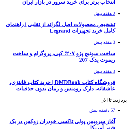
انتخاب برتر برای خرید سرور در بازار ایران
2 هفته پیش
تشخیص محصولات اصل لگراند از تقلبی | راهنمای
کامل خرید تجهیزات Legrand
3 هفته پیش
ساخت سوئیچ پژو ۲۰۷؛ کپی، پروگرام و ساخت
ریموت یدک 207
3 هفته پیش
فروشگاه کتاب DMDBook | خرید کتاب فانتزی،
عاشقانه، دارک رومنس و رمان بدون حذفیات
پربازدید تا الان
57 دقیقه پیش
آغاز سرویس پولی تاکسی خودران زوکس در یک
شهر آمریکا