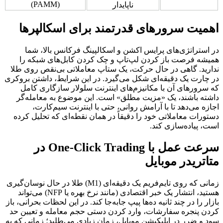
(PAMM)
ناپایدار
اهمیت سرورهای قدرتمند برای اسکالپرها
در استراتژی‌های پرایس اکشن و اسکالپینگ فرکانس بالا، شما
همیشه فرصت باز کردن لپ‌تاپ و چک کردن کابل‌های شبکه را
ندارید. گاهی در حال حرکت، یک ستاپ معاملاتی بی‌نقص روی طلا
در چارت یک دقیقه‌ای شکل می‌گیرد. در این شرایط، داشتن بروکری
که سرورهای آن با مکانیزم‌های اینترنت سلولار سازگاری کامل
داشته باشند، یک «مزیت مطلق» است. این موضوع به معامله‌گر
اجازه می‌دهد تا با آرامش روانی، حتی با اینترنت سیم‌کارت،
دستورات معاملاتی خود را دقیقاً در همان نقطه‌ای که تحلیل کرده
است، پیاده‌سازی کند.
سرعت عمل با One-Click Trading در
متاتریدر موبایل
زمانی که روی تایم‌فریم یک دقیقه‌ای (M1) طلا در حال نوسان‌گیری
هستید، انتشار یک خبر اقتصادی (مانند نرخ بهره یا NFP) می‌تواند
بازار را در چند ثانیه ده‌ها پیپ جابه‌جا کند. در این لحظات بحرانی، باز
کردن پنجره سفارشات، وارد کردن دستی حجم معامله و تعیین حد
سود و ضرر در اپلیکیشن موبایل، زمان زیادی می‌طلبد؛ زمانی که به