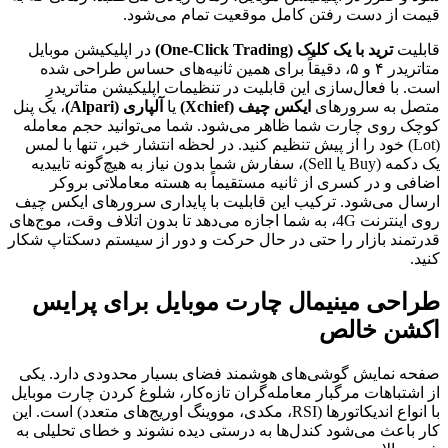
قیمت از دست رفتن کامل موقعیت تمام می‌شود.
قابلیت
ترید با یک کلیک (One-Click Trading)
در اپلیکیشن موبایل
متاتریدر ۴ و ۵، دقیقاً برای همین ثانیه‌های حساس طراحی شده
است. با فعال‌سازی این قابلیت در تنظیمات اپلیکیشن متاتریدرِ
متصل به سرورهای
ایکس چیف (Xchief)
یا
آلپاری (Alpari)
، یک پنل
کوچک روی چارت شما ظاهر می‌شود. شما می‌توانید حجم معامله
(Lot) خود را از پیش تنظیم کنید. در لحظه انتشار خبر، تنها با لمس
یک دکمه (Buy یا Sell)، سفارش شما بدون نیاز به هیچ‌گونه تاییدیه
اضافی و در کسری از ثانیه مستقیماً به هسته معاملاتی بروکر
ارسال می‌شود. ترکیب این قابلیت با پایداری سرورهای ایکس چیف
روی اینترنت 4G، به شما اجازه می‌دهد تا بدون اتلاف وقت، موج‌های
قدرتمند بازار را حتی در حال حرکت و دور از سیستم دسکتاپ شکار
کنید.
طراحی مینیمال چارت موبایل برای پرایس
اکشن خالص
صفحه نمایش گوشی‌های هوشمند فضای بسیار محدودی دارد. یکی
از اشتباهات مرگبار معامله‌گران تازه‌کار، شلوغ کردن چارت موبایل
با انواع اندیکاتورها (RSI، مکدی، مووینگ اوریج‌های متعدد) است. این
کار باعث می‌شود کندل‌ها به درستی دیده نشوند و خطای تحلیلی به