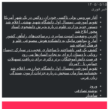
۱۴۰۵/۰۵/۱۵
خبر فوری
آغاز سرویس پولی تاکسی خودران زوکس در یک شهر آمریکا
تقویم آموزشی نیمسال اول دانشگاه شهید بهشتی اعلام شد
دستور جدید وزارت علوم درباره پذیرش دانشجوی استاد
محور ابلاغ شد
آخرین وضعیت امنیت سایبری زیرساخت‌های راه‌آهن کشور
آمار و بیوانفورماتیک به دانشکده هوش مصنوعی علم و
فرهنگ اضافه شد
کشف یک قمر ناشناخته با ساختاری عجیب در سیارک «نیسا»
روباتی با دستان اره ای به نجات انسان‌ها می رود
فرصت دانش‌آموختگان برتر دکتری‌ برای دریافت تسهیلات
حمایتی تا ۲۰مرداد
تقویم آموزشی نیمسال اول دانشگاه خوارزمی اعلام شد
بخشنامه سازمان سنجش درباره جزئیات آزمون بسندگی
زبان عربی
ورود
نوشته تصادفی
سایدبار