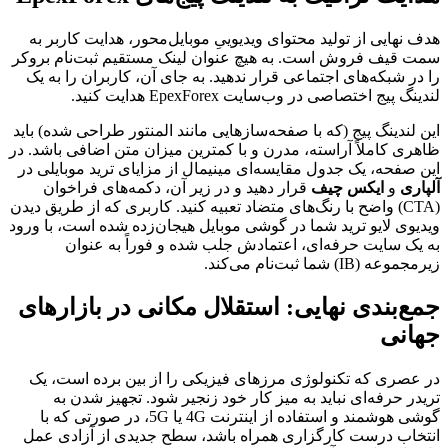
هدف نهایی از تولید محتوای ویدیوییِ موبایل‌محور، هدایت کاربر به
سمت قیف فروش است. به هیچ عنوان لینک مستقیم ثبت‌نام بروکر
را در شبکه‌های اجتماعی قرار ندهید. به جای آن، کاربران را به یک
لندینگ پیج اختصاصی در وب‌سایت EpexForex هدایت کنید.
این لندینگ پیج (که با صفحه‌سازهایی مانند المنتور طراحی شده) باید
ظاهری کاملاً آراسته، مدرن و با کمترین میزان متن اضافی باشد. در
این صفحه، یک جدول مقایسه‌ای مینیمال از مزایای ترید موبایلی در
آلپاری
و
ایکس چیف
قرار دهید و در زیر آن، دکمه‌های فراخوان
(CTA) واضح با رنگ‌های متضاد تعبیه کنید. کاربری که از طریق دیدن
ویدیوی لایو ترید شما در گوشی موبایل هیجان‌زده شده است، با ورود
به یک سایت حرفه‌ای، اعتمادش جلب شده و فوراً به عنوان
زیرمجموعه (IB) شما ثبت‌نام می‌کند.
جمع‌بندی نهایی: استقلال مکانی در بازارهای
جهانی
در عصری که تکنولوژی مرزهای فیزیکی را از بین برده است، یک
تریدر حرفه‌ای نباید به میز کار خود زنجیر شود. تجهیز شدن به
گوشی هوشمند و استفاده از اینترنت 4G یا 5G، در صورتی که با
انتخاب درست کارگزاری همراه باشد، سطح جدیدی از آزادی عمل