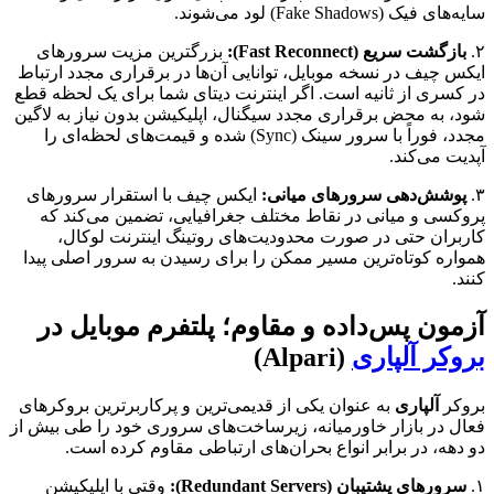
سایه‌های فیک (Fake Shadows) لود می‌شوند.
۲.
بازگشت سریع (Fast Reconnect):
بزرگترین مزیت سرورهای
ایکس چیف در نسخه موبایل، توانایی آن‌ها در برقراری مجدد ارتباط
در کسری از ثانیه است. اگر اینترنت دیتای شما برای یک لحظه قطع
شود، به محض برقراری مجدد سیگنال، اپلیکیشن بدون نیاز به لاگین
مجدد، فوراً با سرور سینک (Sync) شده و قیمت‌های لحظه‌ای را
آپدیت می‌کند.
۳.
پوشش‌دهی سرورهای میانی:
ایکس چیف با استقرار سرورهای
پروکسی و میانی در نقاط مختلف جغرافیایی، تضمین می‌کند که
کاربران حتی در صورت محدودیت‌های روتینگ اینترنت لوکال،
همواره کوتاه‌ترین مسیر ممکن را برای رسیدن به سرور اصلی پیدا
کنند.
آزمون پس‌داده و مقاوم؛ پلتفرم موبایل در
بروکر آلپاری
(Alpari)
بروکر
آلپاری
به عنوان یکی از قدیمی‌ترین و پرکاربرترین بروکرهای
فعال در بازار خاورمیانه، زیرساخت‌های سروری خود را طی بیش از
دو دهه، در برابر انواع بحران‌های ارتباطی مقاوم کرده است.
۱.
سرورهای پشتیبان (Redundant Servers):
وقتی با اپلیکیشن