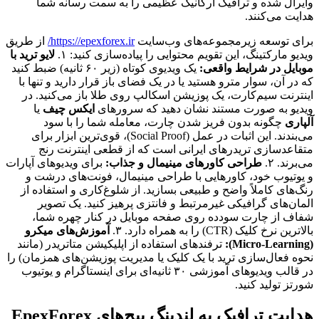
وایرال شده و ترافیک ارگانیک عظیمی را به سمت رسانه شما
هدایت می‌کنند.
برای توسعه زیرمجموعه‌های وب‌سایت
https://epexforex.ir/
از طریق
ویدیو مارکتینگ، این تقویم محتوایی را پیاده‌سازی کنید: ۱.
لایو ترید با
موبایل در شرایط واقعی:
یک ویدیوی کوتاه (زیر ۶۰ ثانیه) ضبط کنید
که در آن، سوار مترو هستید یا در یک فضای باز قرار دارید و تنها با
اینترنت سیم‌کارت، یک پوزیشن اسکالپ روی طلا باز می‌کنید. در
ویدیو به صورت مستند نشان دهید که سرورهای
ایکس چیف
یا
آلپاری
چگونه بدون فریز شدن چارت، معامله شما را با سود
می‌بندند. این اثبات در عمل (Social Proof)، قوی‌ترین ابزار برای
متقاعدسازی تریدرهای ایرانی است که از قطعی اینترنت رنج
می‌برند. ۲.
طراحی کاورهای مینیمال و جذاب:
برای ویدیوهای آپارات
و یوتیوب خود، کاورهایی با طراحی مینیمال، فونت‌های درشت و
رنگ‌های کاملاً واضح و طبیعی بسازید. از شلوغ‌کاری و استفاده از
المان‌های گرافیکی غیرمرتبط و فانتزی پرهیز کنید. یک تصویر
شفاف از چارت سودده روی صفحه موبایل در کنار چهره شما،
بالاترین نرخ کلیک (CTR) را به همراه دارد. ۳.
آموزش‌های میکرو
(Micro-Learning):
ترفندهای استفاده از اپلیکیشن متاتریدر (مانند
نحوه فعال‌سازی ترید با یک کلیک یا مدیریت پوزیشن‌های همزمان) را
در قالب ویدیوهای آموزشی ۳۰ ثانیه‌ای برای اینستاگرام و یوتیوب
شورتز تولید کنید.
هدایت ترافیک به لندینگ پیج‌های EpexForex