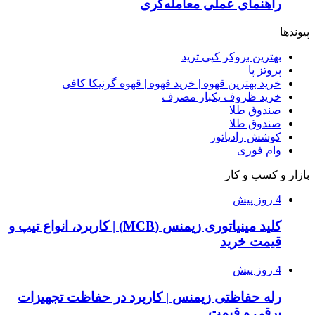
راهنمای عملی معامله‌گری
پیوندها
بهترین بروکر کپی ترید
پروتز پا
خرید بهترین قهوه | خرید قهوه | قهوه گرنیکا کافی
خرید ظروف یکبار مصرف
صندوق طلا
صندوق طلا
کوشش رادیاتور
وام فوری
بازار و کسب و کار
4 روز پیش
کلید مینیاتوری زیمنس (MCB) | کاربرد، انواع تیپ و
قیمت خرید
4 روز پیش
رله حفاظتی زیمنس | کاربرد در حفاظت تجهیزات
برقی و قیمت