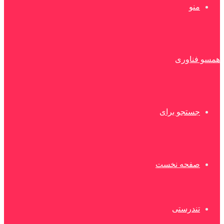
منو
همسو فناوری
جستجو برای
صفحه نخست
تندرستی