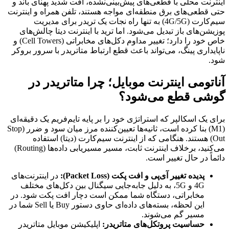
اینترنت محلی با قطعی‌های پیش‌بینی‌نشده، افت شدید پهنای باند و
حتی قطعی‌های برق منطقه‌ای مواجه هستند، تلفن همراه و اینترنت
سیم‌کارت (4G/5G) به تنها راه نجات یک تریدر برای مدیریت
پوزیشن‌های باز تبدیل می‌شود. اما ترید با اینترنت دیتا چالش‌های
خاص خود را دارد؛ تغییر مداوم دکل‌های مخابراتی (Cell Towers) و
ناپایداری پینگ، می‌تواند باعث قطع ارتباط متاتریدر با سرور بروکر
شود.
آناتومی اینترنت موبایل؛ چرا متاتریدر در
گوشی قطع می‌شود؟
برای یک اسکالپر که استراتژی خود را بر پایه تایم‌فریم یک دقیقه‌ای
(M1) بنا کرده است، ثانیه‌ها تعیین‌کننده مرز میان سود و ضرر (Stop
Out) هستند. هنگامی که از اینترنت سیم‌کارت (دیتا) استفاده
می‌کنید، برخلاف اینترنت ثابت، مسیر مسیریابی داده‌ها (Routing)
دائماً در حال تغییر است.
پدیده تغییر آی‌پی و افت پکت (Packet Loss):
در اینترنت‌های
4G و 5G، به دلیل جابه‌جایی سیگنال بین دکل‌های مختلف
مخابراتی، دستگاه شما ممکن است دچار افت پکت شود. در
این لحظه، بسته‌های داده‌ای حاوی دستور Buy یا Sell شما در
مسیر گم می‌شوند.
حساسیت پروتکل‌های متاتریدر:
اپلیکیشن موبایل متاتریدر