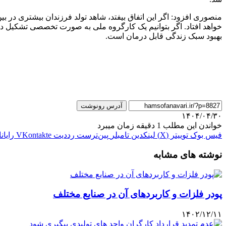
منصوری افزود: اگر این اتفاق بیفتد، شاهد تولد فرزندان بیشتری در بین 
خواهد افتاد. اگر بتوانیم یک کارگروه ملی به صورت تخصصی تشکیل دهی
بهبود سبک زندگی قابل درمان است.
آدرس رونوشت
۱۴۰۴/۰۴/۳۰
خواندن این مطلب 1 دقیقه زمان میبرد
فیس بوک
توییتر (X)
لینکدین
‫تامبلر
‫پین‌ترست
‫رددیت
‫VKontakte
رایان
نوشته های مشابه
پودر فلزات و کاربردهای آن در صنایع مختلف
۱۴۰۲/۱۲/۱۱