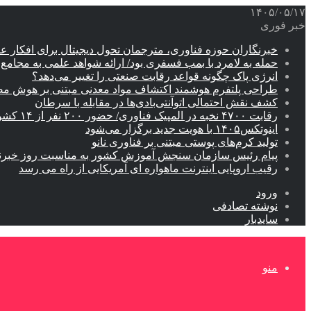
۱۴۰۵/۰۵/۱۷
خبر فوری
خبرنگاران حوزه فناوری، مترجمان تحول دیجیتال برای افکار 
حمله به لامرد با بمب فسفری بود/ ارائه شواهد علمی به مجامع ب
انرژی پاک چگونه قواعد رقابت صنعتی را تغییر می‌دهد؟
طراحی پلتفرم هوشمند اکتشاف مواد معدنی مبتنی بر هوش م
کشف نقش احتمالی اتوآنتی‌بادی‌ها در مقابله با سرطان
رقابت ۴۷۰۰ نخبه در المپیک فناوری/ حضور ۲۰۰ نفر از ۱۴ کشور دنیا
اینوتکس۱۴۰۵ با هویت جدید برگزار می‌شود
تولید کرم‌های پوستی مبتنی بر فناوری نانو
پیام رئیس سازمان سنجش آموزش کشور به مناسبت روز خبرن
رقیب اروپایی اینترنت ماهواره ای آمریکایی از راه می رسد
ورود
نوشته تصادفی
سایدبار
منو