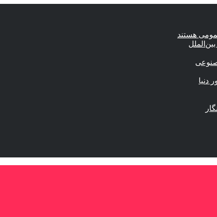
عمومی هستند
ین‌الملل
صنوعی
گار