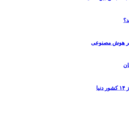
د؟
 بر هوش مصنوعی
ان