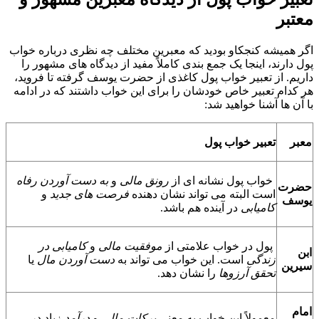
معتبر
اگر همیشه کنجکاو بودید که معبرین مختلف چه نظری درباره خواب
پول دارند، اینجا یک جمع بندی کاملاً مفید از دیدگاه های مشهور را
داریم. از تعبیر خواب پول کاغذی از حضرت یوسف گرفته تا فروید،
هر کدام تعبیر خاص خودشان را برای این خواب داشتند که در ادامه
با آن ها آشنا خواهید شد:
معبر
تعبیر خواب پول
خواب پول نشانه ای از
رونق مالی
و
به دست آوردن رفاه
حضرت
است البته می تواند نشان دهنده
فرصت های جدید
و
یوسف
کامیابی
در آینده هم باشد.
پول در خواب علامتی از
موفقیت مالی
و
کامیابی در
ابن
زندگی
است. این خواب می تواند به
دست آوردن مال
یا
سیرین
تحقق آرزوها
را نشان دهد.
امام
معمولاً این خواب به معنی
برکات مالی
و
درآمد
زیاد در