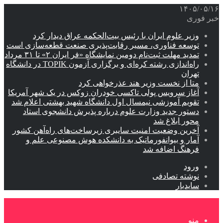
۱۴۰۵/۰۵/۱۶
خبر فوری
وزیر علوم ایران با رئیس بیت‌الحکمه عراق دیدار کرد
توسعه فناوری، مسیر رقابت‌پذیری صنعت قطعه‌سازی است
تمدید مهلت ثبت‌نام دومین نمایشگاه «فر ایران ۲» تا ۳۱ مرداد
راه‌اندازی رشته کره‌ای و برگزاری آزمون TOPIK در دانشگاه
تهران
متا از نخست وزیر هند عذرخواهی کرد
آغاز سرویس پولی تاکسی خودران زوکس در یک شهر آمریکا
تقویم آموزشی نیمسال اول دانشگاه شهید بهشتی اعلام شد
دستور جدید وزارت علوم درباره پذیرش دانشجوی استاد
محور ابلاغ شد
آخرین وضعیت امنیت سایبری زیرساخت‌های راه‌آهن کشور
آمار و بیوانفورماتیک به دانشکده هوش مصنوعی علم و
فرهنگ اضافه شد
ورود
نوشته تصادفی
سایدبار
منو