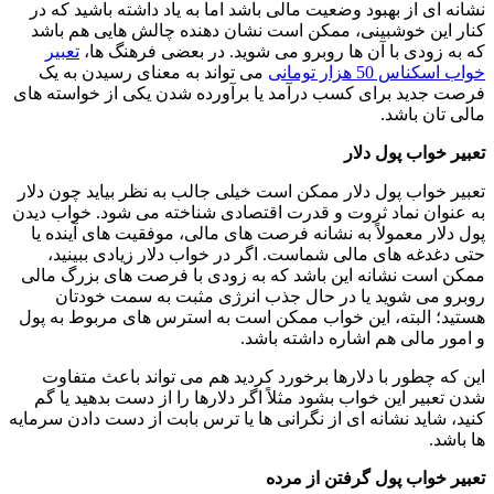
نشانه ای از بهبود وضعیت مالی باشد اما به یاد داشته باشید که در
کنار این خوشبینی، ممکن است نشان دهنده چالش هایی هم باشد
که به زودی با آن ها روبرو می شوید. در بعضی فرهنگ ها،
تعبیر
خواب اسکناس 50 هزار تومانی
می تواند به معنای رسیدن به یک
فرصت جدید برای کسب درآمد یا برآورده شدن یکی از خواسته های
مالی تان باشد.
تعبیر خواب پول دلار
تعبیر خواب پول دلار ممکن است خیلی جالب به نظر بیاید چون دلار
به عنوان نماد ثروت و قدرت اقتصادی شناخته می شود. خواب دیدن
پول دلار معمولاً به نشانه فرصت های مالی، موفقیت های آینده یا
حتی دغدغه های مالی شماست. اگر در خواب دلار زیادی ببینید،
ممکن است نشانه این باشد که به زودی با فرصت های بزرگ مالی
روبرو می شوید یا در حال جذب انرژی مثبت به سمت خودتان
هستید؛ البته، این خواب ممکن است به استرس های مربوط به پول
و امور مالی هم اشاره داشته باشد.
این که چطور با دلارها برخورد کردید هم می تواند باعث متفاوت
شدن تعبیر این خواب بشود مثلاً اگر دلارها را از دست بدهید یا گم
کنید، شاید نشانه ای از نگرانی ها یا ترس بابت از دست دادن سرمایه
ها باشد.
تعبیر خواب پول گرفتن از مرده