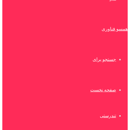
همسو فناوری
جستجو برای
صفحه نخست
تندرستی