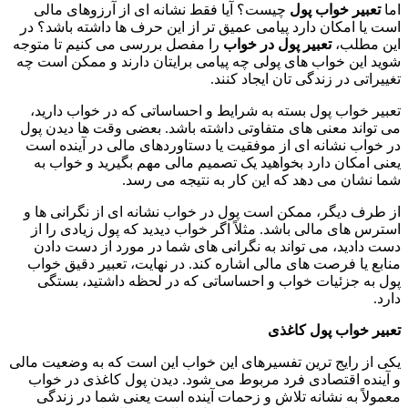
اما
تعبير خواب پول
چیست؟ آیا فقط نشانه ای از آرزوهای مالی
است یا امکان دارد پیامی عمیق ‌تر از این حرف ها داشته باشد؟ در
این مطلب،
تعبیر پول در خواب
را مفصل بررسی می کنیم تا متوجه
شوید این خواب های پولی چه پیامی برایتان دارند و ممکن است چه
تغییراتی در زندگی تان ایجاد کنند.
تعبیر خواب پول بسته به شرایط و احساساتی که در خواب دارید،
می تواند معنی های متفاوتی داشته باشد. بعضی وقت ها دیدن پول
در خواب نشانه ‌ای از موفقیت یا دستاوردهای مالی در آینده است
یعنی امکان دارد بخواهید یک تصمیم مالی مهم بگیرید و خواب به
شما نشان می دهد که این کار به نتیجه می رسد.
از طرف دیگر، ممکن است پول در خواب نشانه ای از نگرانی ها و
استرس های مالی باشد. مثلاً اگر خواب دیدید که پول زیادی را از
دست دادید، می تواند به نگرانی های شما در مورد از دست دادن
منابع یا فرصت های مالی اشاره کند. در نهایت، تعبیر دقیق خواب
پول به جزئیات خواب و احساساتی که در لحظه داشتید، بستگی
دارد.
تعبیر خواب پول کاغذی
یکی از رایج ترین تفسیرهای این خواب این است که به وضعیت مالی
و آینده اقتصادی فرد مربوط می شود. دیدن پول کاغذی در خواب
معمولاً به نشانه تلاش و زحمات آینده ا‌ست یعنی شما در زندگی