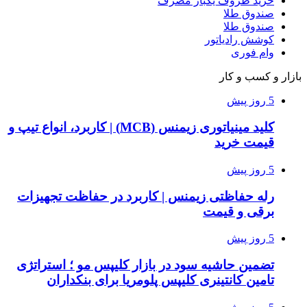
خرید ظروف یکبار مصرف
صندوق طلا
صندوق طلا
کوشش رادیاتور
وام فوری
بازار و کسب و کار
5 روز پیش
کلید مینیاتوری زیمنس (MCB) | کاربرد، انواع تیپ و
قیمت خرید
5 روز پیش
رله حفاظتی زیمنس | کاربرد در حفاظت تجهیزات
برقی و قیمت
5 روز پیش
تضمین حاشیه سود در بازار کلیپس مو ؛ استراتژی
تامین کانتینری کلیپس پلومریا برای بنکداران