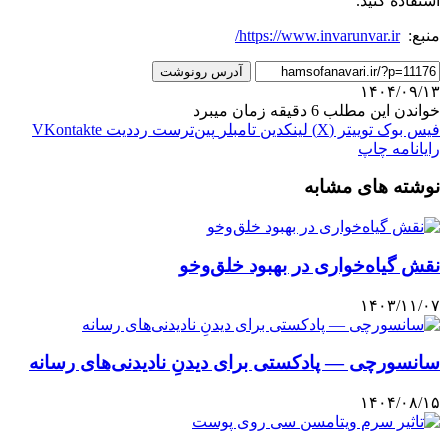
استفاده کنید.
منبع:
https://www.invarunvar.ir/
آدرس رونوشت
۱۴۰۴/۰۹/۱۳
خواندن این مطلب 6 دقیقه زمان میبرد
فیس بوک
توییتر (X)
لینکدین
‫تامبلر
‫پین‌ترست
‫رددیت
‫VKontakte
رایانامه
چاپ
نوشته های مشابه
نقش گیاه‌خواری در بهبود خلق‌وخو
۱۴۰۳/۱۱/۰۷
سانسورچی — پادکستی برای دیدنِ نادیدنی‌های رسانه
۱۴۰۴/۰۸/۱۵