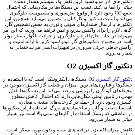
دتکتورهای گاز مونوکسید کربن نقش یک سیستم هشدار دهنده
حیاتی را ایفا می‌کنند. نصب این دستگاه‌ها در مکان‌هایی که احتمال
تجمع CO وجود دارد، از وقوع آتش‌سوزی و مسمومیت جلوگیری
می‌کند و امنیت ساکنین و کارکنان را تضمین می‌نماید. همچنین، این
دتکتورها با ارسال هشدارهای صوتی و نوری به محض تشخیص گاز،
آگاهی لازم را برای واکنش سریع و ایمن فراهم می‌آورند، که این امر
می‌تواند در نجات جان افراد و جلوگیری از حوادث ناگوار بسیار مؤثر
باشد. در مجموع، دتکتورهای گاز مونوکسید کربن با ارائه امنیت و
آرامش خاطر، جزئی ضروری در تجهیزات ایمنی هر ساختمانی به
شمار می‌روند.
دتکتور گاز اکسیژن O2
دتکتور گاز اکسیژن O2
دستگاهی الکترونیکی است که با استفاده از
حسگرها و فناوری‌های نوین، میزان و غلظت گاز اکسیژن موجود در
محیط‌های گوناگون را بررسی و رصد می‌کند. این دستگاه‌ها نقش
مهمی در تامین ایمنی مکان‌هایی دارند که احتمال کاهش سطوح
اکسیژن وجود دارد، از جمله در کارخانه‌های صنعتی، معادن،
تاسیسات نفت و گاز، و ساختمان‌های بزرگ. استفاده از این دتکتورها
در مناطقی که ریسک استفاده از گازهای سمی بالا است نیز بسیار
حیاتی به شمار می‌رود.
کاهش میزان اکسیژن در فضاهای بسته و بدون تهویه ممکن است