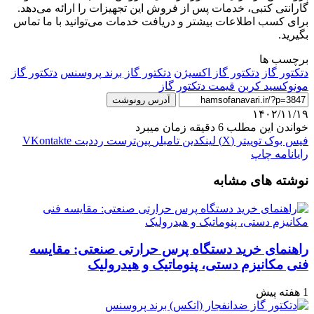
گارانتی کتبی، خدمات پس از فروش این تجهیزات را ارائه می‌دهد.
برای کسب اطلاعات بیشتر و دریافت خدمات می‌توانید با ما تماس
بگیرید.
برچسب ها
دتکتور گاز
دتکتور گاز اکسیژن
دتکتور گاز برند پروسنس
دتکتور گاز
مونوکسید کربن
قیمت دتکتور گاز
آدرس رونوشت
۱۴۰۲/۱۱/۱۹
خواندن این مطلب 6 دقیقه زمان میبرد
فیس بوک
توییتر (X)
لینکدین
‫تامبلر
‫پین‌ترست
‫رددیت
‫VKontakte
رایانامه
چاپ
نوشته های مشابه
راهنمای خرید دستگاه پرس حرارتی صنعتی: مقایسه
فنی مکانیزم دستی، پنوماتیک و هیدرولیک
1 هفته پیش