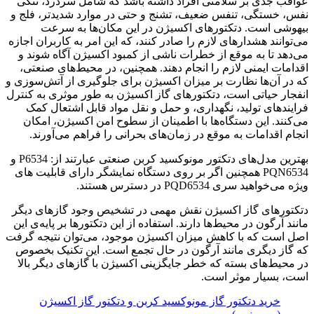
عواقب جدی بر سلامتی افراد داشته باشد که شامل سردرد، تنگی
نفس، خستگی، تنفس ضعیف، تشنج و حتی در موارد شدیدتر، فلج و
بیهوشی است. دتکتورهای اکسیژن در این مکان‌ها به سرعت
می‌توانند هشدارهای لازم را صادر کنند، که این امر به کاربران اجازه
می‌دهد تا به موقع از خطرات ناشی از کمبود اکسیژن آگاه شوند و
اقدامات ایمنی لازم را انجام دهند. همچنین، در محیط‌های صنعتی،
که در آن‌ها نظارت بر میزان اکسیژن برای جلوگیری از آتش‌سوزی و
انفجار حیاتی است، دتکتورهای گاز اکسیژن به طور موثری به کنترل
فرایندهای تولید، نگهداری، و حمل و نقل مواد قابل اشتعال کمک
می‌کنند. این دستگاه‌ها با اطمینان از سطوح امن اکسیژن، امکان
انجام اقدامات به موقع در زمان‌های بحرانی را فراهم می‌آورند.
بهترین مدل‌های دتکتور مونوکسید کربن صنعتی عبارتند از: P6534 و
PQN6534 همچنین اگر بر روی دستگاه نمایشگر دارای قابلیت های
ویژه می‌خواهید سری PQD6534 در دسترس هستند.
دتکتورهای گاز اکسیژن نقش مهمی در تشخیص وجود گازهای دیگر
مانند آرگون در محیط‌ها دارند. استفاده از این دتکتورها بر پایه‌ی این
اصل است که با کاهش میزان اکسیژن موجود، می‌توان نتیجه گرفت
که گاز دیگری مانند آرگون در حال تجمع است. این تکنیک بخصوص
در محیط‌های بسته که خطر جایگزینی اکسیژن با گازهای دیگر بالا
است، بسیار موثر است.
خرید دتکتور گاز مونوکسید کربن و دتکتور گاز اکسیژن