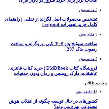
انتخاب برتر برای خرید سرور در بازار ایران
2 هفته پیش
تشخیص محصولات اصل لگراند از تقلبی | راهنمای
کامل خرید تجهیزات Legrand
3 هفته پیش
ساخت سوئیچ پژو ۲۰۷؛ کپی، پروگرام و ساخت
ریموت یدک 207
3 هفته پیش
فروشگاه کتاب DMDBook | خرید کتاب فانتزی،
عاشقانه، دارک رومنس و رمان بدون حذفیات
پربازدید تا الان
13 دقیقه پیش
کشورهای در حال توسعه چگونه از انقلاب هوش
مصنوعی بهره می‌برند؟