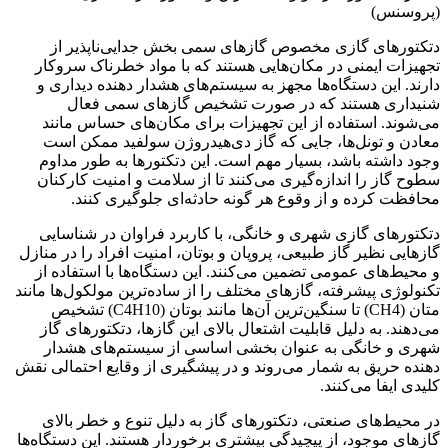
دتکتورهای گازی مخصوص گازهای سمی بخش جدایی‌ناپذیر از
تجهیزات ایمنی در مکان‌هایی هستند که با مواد خطرناک سروکار
دارند. این دستگاه‌ها مجهز به سیستم‌های هشدار دهنده دیداری و
شنیداری هستند که در صورت تشخیص گازهای سمی فعال
می‌شوند. استفاده از این تجهیزات برای مکان‌های حساس مانند
معادن و تونل‌ها، جایی که گاز دی‌هیدروژن سولفید ممکن است
وجود داشته باشد، بسیار مهم است. این دتکتورها به طور مداوم
سطوح گاز را اندازه‌گیری می‌کنند تا از سلامت و امنیت کارکنان
محافظت کرده و از وقوع هر گونه حادثه‌ای جلوگیری کنند.
دتکتورهای گازی شهری و خانگی، با کاربرد فراوان در شناسایی
گازهایی نظیر گاز طبیعی، پروپان و بوتان، امنیت افراد را در منازل
و محیط‌های عمومی تضمین می‌کنند. این دستگاه‌ها با استفاده از
تکنولوژی پیشرفته، گازهای مختلف را از ساده‌ترین مولکول‌ها مانند
متان (CH4) تا سنگین‌ترین آن‌ها مانند بوتان (C4H10) تشخیص
می‌دهند. به دلیل قابلیت اشتعال بالای این گازها، دتکتورهای گاز
شهری و خانگی به عنوان بخشی اساسی از سیستم‌های هشدار
دهنده حریق به شمار می‌روند و در پیشگیری از وقایع احتمالی نقش
کلیدی ایفا می‌کنند.
در محیط‌های صنعتی، دتکتورهای گاز به دلیل تنوع و خطر بالای
گازهای موجود، از پیچیدگی بیشتری برخوردار هستند. این دستگاه‌ها