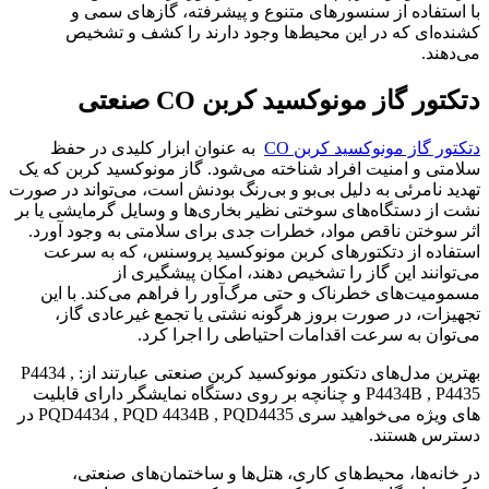
با استفاده از سنسورهای متنوع و پیشرفته، گازهای سمی و
کشنده‌ای که در این محیط‌ها وجود دارند را کشف و تشخیص
می‌دهند.
دتکتور گاز مونوکسید کربن CO صنعتی
دتکتور گاز مونوکسید کربن CO
به عنوان ابزار کلیدی در حفظ
سلامتی و امنیت افراد شناخته می‌شود. گاز مونوکسید کربن که یک
تهدید نامرئی به دلیل بی‌بو و بی‌رنگ بودنش است، می‌تواند در صورت
نشت از دستگاه‌های سوختی نظیر بخاری‌ها و وسایل گرمایشی یا بر
اثر سوختن ناقص مواد، خطرات جدی برای سلامتی به وجود آورد.
استفاده از دتکتورهای کربن مونوکسید پروسنس، که به سرعت
می‌توانند این گاز را تشخیص دهند، امکان پیشگیری از
مسمومیت‌های خطرناک و حتی مرگ‌آور را فراهم می‌کند. با این
تجهیزات، در صورت بروز هرگونه نشتی یا تجمع غیرعادی گاز،
می‌توان به سرعت اقدامات احتیاطی را اجرا کرد.
بهترین مدل‌های دتکتور مونوکسید کربن صنعتی عبارتند از: P4434 ,
P4434B , P4435 و چنانچه بر روی دستگاه نمایشگر دارای قابلیت
های ویژه می‌خواهید سری PQD4434 , PQD 4434B , PQD4435 در
دسترس هستند.
در خانه‌ها، محیط‌های کاری، هتل‌ها و ساختمان‌های صنعتی،