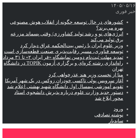
۱۴۰۵/۰۵/۱۶
خبر فوری
کشورهای در حال توسعه چگونه از انقلاب هوش مصنوعی
بهره می‌برند؟
انرژی‌های نو و رشد تولید کشاورزی/ وقتی پسماند مزرعه‌
برق تولید می‌کند
وزیر علوم ایران با رئیس بیت‌الحکمه عراق دیدار کرد
توسعه فناوری، مسیر رقابت‌پذیری صنعت قطعه‌سازی است
تمدید مهلت ثبت‌نام دومین نمایشگاه «فر ایران ۲» تا ۳۱ مرداد
راه‌اندازی رشته کره‌ای و برگزاری آزمون TOPIK در دانشگاه
تهران
متا از نخست وزیر هند عذرخواهی کرد
آغاز سرویس پولی تاکسی خودران زوکس در یک شهر آمریکا
تقویم آموزشی نیمسال اول دانشگاه شهید بهشتی اعلام شد
دستور جدید وزارت علوم درباره پذیرش دانشجوی استاد
محور ابلاغ شد
ورود
نوشته تصادفی
سایدبار