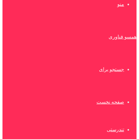
منو
همسو فناوری
جستجو برای
صفحه نخست
تندرستی