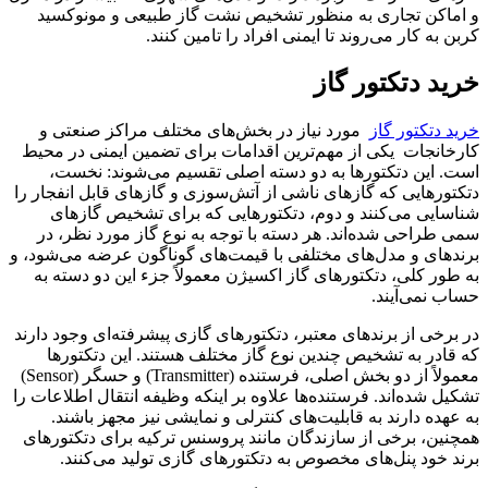
و اماکن تجاری به منظور تشخیص نشت گاز طبیعی و مونوکسید
کربن به کار می‌روند تا ایمنی افراد را تامین کنند.
خرید دتکتور گاز
خرید دتکتور گاز
مورد نیاز در بخش‌های مختلف مراکز صنعتی و
کارخانجات یکی از مهم‌ترین اقدامات برای تضمین ایمنی در محیط‌
است. این دتکتورها به دو دسته اصلی تقسیم می‌شوند: نخست،
دتکتورهایی که گازهای ناشی از آتش‌سوزی و گازهای قابل انفجار را
شناسایی می‌کنند و دوم، دتکتورهایی که برای تشخیص گازهای
سمی طراحی شده‌اند. هر دسته با توجه به نوع گاز مورد نظر، در
برندهای و مدل‌های مختلفی با قیمت‌های گوناگون عرضه می‌شود، و
به طور کلی، دتکتورهای گاز اکسیژن معمولاً جزء این دو دسته به
حساب نمی‌آیند.
در برخی از برندهای معتبر، دتکتورهای گازی پیشرفته‌ای وجود دارند
که قادر به تشخیص چندین نوع گاز مختلف هستند. این دتکتورها
معمولاً از دو بخش اصلی، فرستنده (Transmitter) و حسگر (Sensor)
تشکیل شده‌اند. فرستنده‌ها علاوه بر اینکه وظیفه انتقال اطلاعات را
به عهده دارند به قابلیت‌های کنترلی و نمایشی نیز مجهز باشند.
همچنین، برخی از سازندگان مانند پروسنس ترکیه برای دتکتورهای
برند خود پنل‌های مخصوص به دتکتورهای گازی تولید می‌کنند.