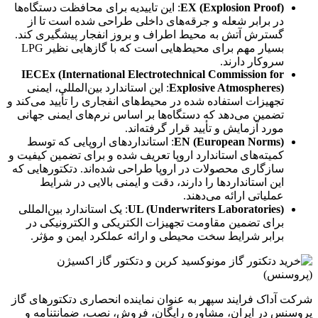
EX (Explosion Proof)
: این تاییدیه برای محافظت دستگاه‌ها
در برابر شعله و جرقه‌های داخلی طراحی شده است تا از
گسترش آتش به محیط اطراف و بروز انفجار پیشگیری کند.
بسیار مهم برای محیط‌هایی است که با گازهایی نظیر LPG
سروکار دارند.
IECEx (International Electrotechnical Commission for
Explosive Atmospheres)
: این استاندارد بین‌المللی، ایمنی
تجهیزات استفاده شده در محیط‌های انفجاری را تأیید می‌کند و
تضمین می‌دهد که دستگاه‌ها بر اساس نرم‌های ایمنی جهانی
مورد آزمایش و تأیید قرار گرفته‌اند.
EN (European Norms)
: استانداردهای اروپایی که توسط
کمیته‌های استاندارد اروپا تعریف شده و برای تضمین کیفیت و
سازگاری محصولات در اروپا طراحی شده‌اند. دتکتورهایی که
این استانداردها را دارند، دقت و ایمنی بالایی در شرایط
عملیاتی ارائه می‌دهند.
UL (Underwriters Laboratories)
: یک استاندارد بین‌المللی
برای تضمین مقاومت تجهیزات الکتریکی و الکترونیکی در
برابر شرایط سخت محیطی و ارائه عملکرد ایمن و مؤثر.
شرکت آداک فرایند سپهر به عنوان نماینده انحصاری دتکتورهای گاز
پروسنس در ایران، مشاوره رایگان، فروش، نصب، ضمانتنامه و