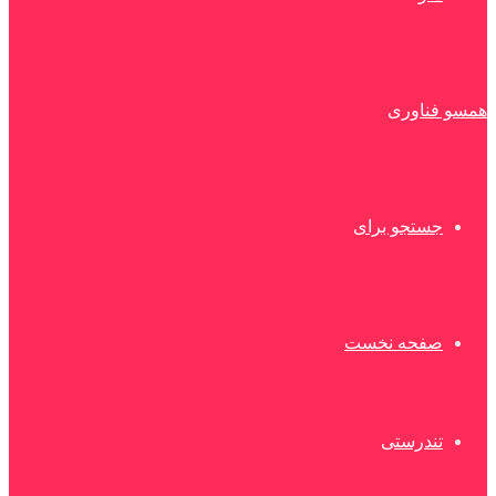
همسو فناوری
جستجو برای
صفحه نخست
تندرستی