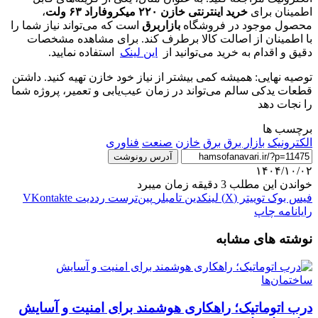
اطمینان برای
خرید اینترنتی خازن ۲۲۰ میکروفاراد ۶۳ ولت
،
محصول موجود در فروشگاه
بازاربرق
است که می‌تواند نیاز شما را
با اطمینان از اصالت کالا برطرف کند. برای مشاهده مشخصات
دقیق و اقدام به خرید می‌توانید از
این لینک
استفاده نمایید.
توصیه نهایی: همیشه کمی بیشتر از نیاز خود خازن تهیه کنید. داشتن
قطعات یدکی سالم می‌تواند در زمان عیب‌یابی و تعمیر، پروژه شما
را نجات دهد
برچسب ها
الکترونیک
بازار برق
برق
خازن
صنعت
فناوری
آدرس رونوشت
۱۴۰۴/۱۰/۰۲
خواندن این مطلب 3 دقیقه زمان میبرد
فیس بوک
توییتر (X)
لینکدین
‫تامبلر
‫پین‌ترست
‫رددیت
‫VKontakte
رایانامه
چاپ
نوشته های مشابه
درب اتوماتیک؛ راهکاری هوشمند برای امنیت و آسایش