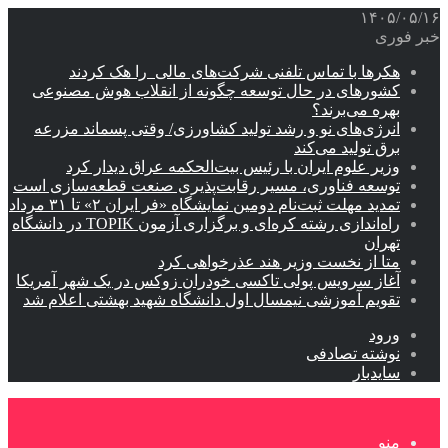
۱۴۰۵/۰۵/۱۶
خبر فوری
هکرها با تماس تلفنی شرکت‌های مالی را هک کردند
کشورهای در حال توسعه چگونه از انقلاب هوش مصنوعی
بهره می‌برند؟
انرژی‌های نو و رشد تولید کشاورزی/ وقتی پسماند مزرعه‌
برق تولید می‌کند
وزیر علوم ایران با رئیس بیت‌الحکمه عراق دیدار کرد
توسعه فناوری، مسیر رقابت‌پذیری صنعت قطعه‌سازی است
تمدید مهلت ثبت‌نام دومین نمایشگاه «فر ایران ۲» تا ۳۱ مرداد
راه‌اندازی رشته کره‌ای و برگزاری آزمون TOPIK در دانشگاه
تهران
متا از نخست وزیر هند عذرخواهی کرد
آغاز سرویس پولی تاکسی خودران زوکس در یک شهر آمریکا
تقویم آموزشی نیمسال اول دانشگاه شهید بهشتی اعلام شد
ورود
نوشته تصادفی
سایدبار
منو