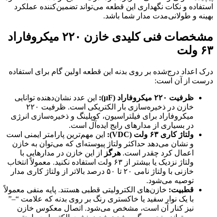
استفاده و نکات نگهداری این قطعه می‌تواند تضمین‌کننده عملکرد
بهینه و طولانی‌مدت مدار شما باشد.
مشخصات فنی کلیدی خازن ۲۲۰ میکروفاراد
۶۳ ولت
درک اعداد درج‌شده بر روی بدنه این قطعه اولین گام برای استفاده
درست از آن است:
ظرفیت ۲۲۰ میکروفاراد (µF):
این عدد نشان‌دهنده توانایی
خازن در ذخیره‌سازی بار الکتریکی است. ظرفیت ۲۲۰
میکروفاراد برای فیلتراسیون، کوپلینگ و ذخیره‌سازی انرژی
در بسیاری از مدارهای رایج ایده‌آل است.
ولتاژ کاری ۶۳ ولت (VDC):
این مهم‌ترین پارامتر ایمنی است
و نشان می‌دهد حداکثر ولتاژ پیوسته‌ای که می‌توان به خازن
اعمال کرد چقدر است.
هرگز
از این خازن در مدارهایی با
ولتاژ نزدیک یا بیشتر از ۶۳ ولت استفاده نکنید. معمولاً انتخاب
خازنی با ولتاژ نامی ۲۰ تا ۵۰ درصد بالاتر از ولتاژ کاری مدار
توصیه می‌شود.
قطبیت:
خازن‌های الکترولیتی قطبی هستند. پایه منفی معمولاً
با یک نوار سفید یا خاکستری رنگ بر روی بدنه که علامت “–”
نیز کنار آن است، مشخص می‌شود. اتصال معکوس خازن