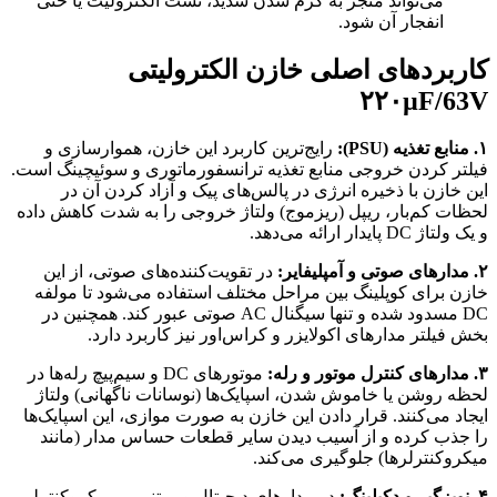
می‌تواند منجر به گرم شدن شدید، نشت الکترولیت یا حتی
انفجار آن شود.
کاربردهای اصلی خازن الکترولیتی
۲۲۰µF/63V
۱. منابع تغذیه (PSU):
رایج‌ترین کاربرد این خازن، هموارسازی و
فیلتر کردن خروجی منابع تغذیه ترانسفورماتوری و سوئیچینگ است.
این خازن با ذخیره انرژی در پالس‌های پیک و آزاد کردن آن در
لحظات کم‌بار، ریپل (ریزموج) ولتاژ خروجی را به شدت کاهش داده
و یک ولتاژ DC پایدار ارائه می‌دهد.
۲. مدارهای صوتی و آمپلی‍فایر:
در تقویت‌کننده‌های صوتی، از این
خازن برای کوپلینگ بین مراحل مختلف استفاده می‌شود تا مولفه
DC مسدود شده و تنها سیگنال AC صوتی عبور کند. همچنین در
بخش فیلتر مدارهای اکولایزر و کراس‌اور نیز کاربرد دارد.
۳. مدارهای کنترل موتور و رله:
موتورهای DC و سیم‌پیچ رله‌ها در
لحظه روشن یا خاموش شدن، اسپایک‌ها (نوسانات ناگهانی) ولتاژ
ایجاد می‌کنند. قرار دادن این خازن به صورت موازی، این اسپایک‌ها
را جذب کرده و از آسیب دیدن سایر قطعات حساس مدار (مانند
میکروکنترلرها) جلوگیری می‌کند.
۴. نویزگیر و دکپلینگ:
در مدارهای دیجیتال و مبتنی بر میکروکنترلر،