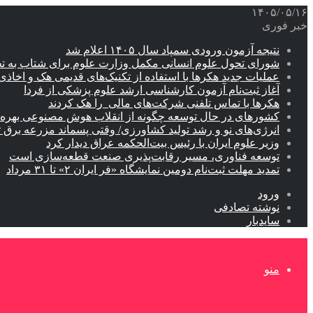
۱۴۰۵/۰۵/۱۶
خبر فوری
نتیجه آزمون ورودی سمپاد سال ۱۴۰۵ اعلام شد
شورای تحول علوم انسانی مکمل وزارت علوم برای شتاب به ت
عملیات جدید هکرها با استفاده از تکنیک‌های قدیمی هک و اخاذی
آغاز ثبت‌نام‌ آزمون کارشناسی ارشد علوم پزشکی از فردا
هکرها با تماس تلفنی شرکت‌های مالی را هک کردند
کشورهای در حال توسعه چگونه از انقلاب هوش مصنوعی بهره م
انرژی‌های نو و رشد تولید کشاورزی/ وقتی پسماند مزرعه‌ برق ت
وزیر علوم ایران با رئیس بیت‌الحکمه عراق دیدار کرد
توسعه فناوری، مسیر رقابت‌پذیری صنعت قطعه‌سازی است
تمدید مهلت ثبت‌نام دومین نمایشگاه «فر ایران ۲» تا ۳۱ مرداد
ورود
نوشته تصادفی
سایدبار
منو