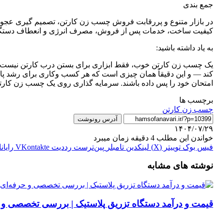
جمع بندی
در بازار متنوع و پررقابت فروش چسب زن کارتن، تصمیم گیری عجولانه می
کیفیت ساخت، خدمات پس از فروش، مصرف انرژی و انعطاف دستگاه را 
به یاد داشته باشید:
یک چسب زن کارتن خوب، فقط ابزاری برای بستن درب کارتن نیست؛ بلک
کند — و این دقیقاً همان چیزی است که هر کسب وکاری برای رشد پایدا
امتحان خود را پس داده باشند. سرمایه گذاری روی یک چسب زن کارتن
برچسب ها
چسب زن کارتن
آدرس رونوشت
۱۴۰۴/۰۷/۲۹
خواندن این مطلب 4 دقیقه زمان میبرد
فیس بوک
توییتر (X)
لینکدین
‫تامبلر
‫پین‌ترست
‫رددیت
‫VKontakte
رایان
نوشته های مشابه
قیمت و درآمد دستگاه تزریق پلاستیک | بررسی تخصصی و 