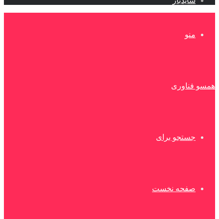
سایدبار
منو
همسو فناوری
جستجو برای
صفحه نخست