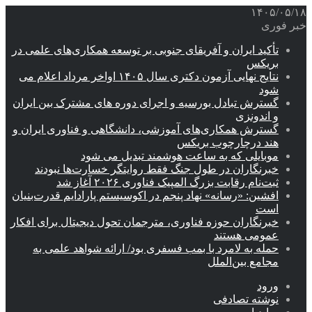
۱۴۰۵/۰۵/۱۸
خبر فوری
تأکید ایران و آفریقای جنوبی بر توسعه همکاری‌های علمی در
بریکس
نتایج نهایی آزمون دکتری سال ۱۴۰۵ اواخر مرداد اعلام می
شود
گسترش تبادل بورسیه و اجرای دوره های مشترک بین ایران
و اندونزی
گسترش همکاری‌های آموزشی، دانشگاهی و فناوری ایران و
هند درچارچوب بریکس
موبایلی که به ساعت هوشمند تبدیل می شود
خبرنگاران در طول جنگ فقط روایتگر خسارت‌ها نبودند
ثبت‌نام رقابت بزرگ المپیک فناوری ۲۰۲۶ آغاز شد
افشین: «رسانه» نهاد پنجم در اکوسیستم پارادایم قدرت‌بنیان
است
خبرنگاران حوزه فناوری، مترجمان تحول دیجیتال برای افکار
عمومی هستند
حمله به لامرد با بمب فسفری بود/ ارائه شواهد علمی به
مجامع بین‌الملل
ورود
نوشته تصادفی