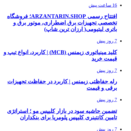
16 ساعت پیش
افتتاح رسمی ARZANTARIN.SHOP؛ فروشگاه
تخصصی تجهیزات برق اضطراری، موتور برق و
باتری لیتیومی( ارزان ترین شاپ)
7 روز پیش
کلید مینیاتوری زیمنس (MCB) | کاربرد، انواع تیپ و
قیمت خرید
7 روز پیش
رله حفاظتی زیمنس | کاربرد در حفاظت تجهیزات
برقی و قیمت
7 روز پیش
تضمین حاشیه سود در بازار کلیپس مو ؛ استراتژی
تامین کانتینری کلیپس پلومریا برای بنکداران
7 روز پیش