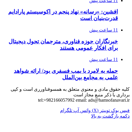
11 ساعت پیش
افشین: «رسانه» نهاد پنجم در اکوسیستم پارادایم
قدرت‌بنیان است
11 ساعت پیش
خبرنگاران حوزه فناوری، مترجمان تحول دیجیتال
برای افکار عمومی هستند
11 ساعت پیش
حمله به لامرد با بمب فسفری بود/ ارائه شواهد
علمی به مجامع بین‌الملل
کلیه حقوق مادی و معنوی متعلق به همسوفناورری است و کپی
برداری با ذکر منبع مجاز است
tel:+982166057992 email:
ads@hamsofanavari.ir
فیس بوک
توییتر (X)
واتس آپ
تلگرام
دکمه بازگشت به بالا