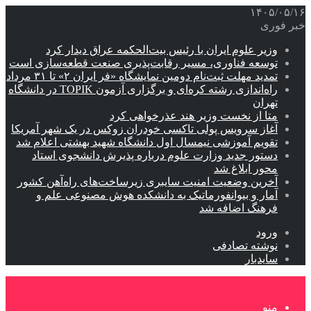
۱۴۰۵/۰۵/۱۶
خبر فوری
وزیر علوم ایران با رئیس بیت‌الحکمه عراق دیدار کرد
توسعه فناوری، مسیر رقابت‌پذیری صنعت قطعه‌سازی است
تمدید مهلت ثبت‌نام دومین نمایشگاه «فر ایران ۲» تا ۳۱ مرداد
راه‌اندازی رشته کره‌ای و برگزاری آزمون TOPIK در دانشگاه
تهران
متا از نخست وزیر هند عذرخواهی کرد
آغاز سرویس پولی تاکسی خودران زوکس در یک شهر آمریکا
تقویم آموزشی نیمسال اول دانشگاه شهید بهشتی اعلام شد
دستور جدید وزارت علوم درباره پذیرش دانشجوی استاد
محور ابلاغ شد
آخرین وضعیت امنیت سایبری زیرساخت‌های راه‌آهن کشور
آمار و بیوانفورماتیک به دانشکده هوش مصنوعی علم و
فرهنگ اضافه شد
ورود
نوشته تصادفی
سایدبار
منو