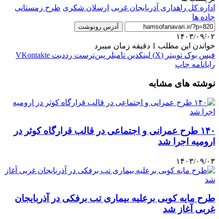
اداره کل راهداری آذربایجان غربی
ارسلان شکری
طرح زمستانی
جاده ها
آدرس رونوشت
۱۴۰۳/۰۹/۰۲
خواندن این مطلب 1 دقیقه زمان میبرد
فیس بوک
توییتر (X)
لینکدین
‫تامبلر
‫پین‌ترست
‫رددیت
‫VKontakte
رایانامه
چاپ
نوشته های مشابه
۱۴۰ طرح عمرانی و اجتماعی در قالب قرارگاه کوثر در
ارومیه اجرا شد
۱۴۰۳/۰۹/۰۳
طرح مایه کوبی برعلیه بیماری تب برفکی در آذربایجان
غربی آغاز شد