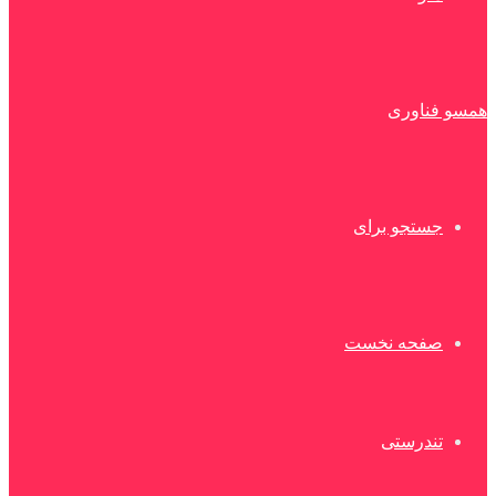
همسو فناوری
جستجو برای
صفحه نخست
تندرستی