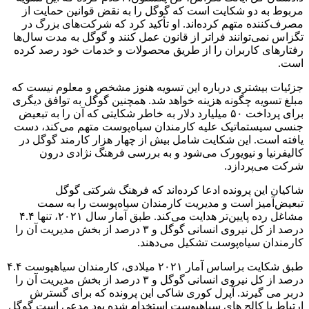
مربوط به دو شکایت است که گوگل را به نقض قوانین حمایت از
مصرف‌کننده متهم کرده‌اند. او تأکید کرد که شرکت‌های بزرگ در
تگزاس نمی‌توانند فراتر از قانون عمل کنند و گوگل به مدت سال‌ها
رفتارهای کاربران را از طریق محصولات و خدمات خود رصد کرده
است.
جزئیات بیشتری درباره این تسویه هنوز مشخص و معلوم نیست که
مبلغ تسویه چگونه هزینه خواهد شد. همچنین گوگل به توافق دیگری
برای پرداخت ۵۰ میلیارد دلار به خاطر شکایتی که آن را به تبعیض
جنسی سیستماتیک علیه کارمندان سیاه‌پوست متهم می‌کند، دست
یافته است. این شکایت شامل بیش از چهار هزار کارمند گوگل در
کالیفرنیا و نیویورک می‌شود و به بررسی فرهنگ نژادی درون
شرکت می‌پردازد.
شاکیان این پرونده ادعا کرده‌اند که فرهنگ شرکتی گوگل
تبعیض‌آمیز است و مدیریت کارمندان سیاه‌پوست را به سمت
مشاغل رده پایین‌تر هدایت می‌کند. طبق آمار سال ۲۰۲۱، تنها ۴.۴
درصد از کل نیروی انسانی گوگل و ۳ درصد از بخش مدیریت آن را
کارمندان سیاه‌پوست تشکیل می‌دهند.
طبق شکایت براساس آمار ۲۰۲۱ میلادی، کارمندان سیاهپوست ۴.۴
درصد از کل نیروی انسانی گوگل و ۳ درصد از بخش مدیریت آن را
دربر می گیرند. آپرل کوری شاکی این پرونده که برای گسترش
ارتباط با کالج های سیاهپوست استخدام شده بود مدعی است گوگل