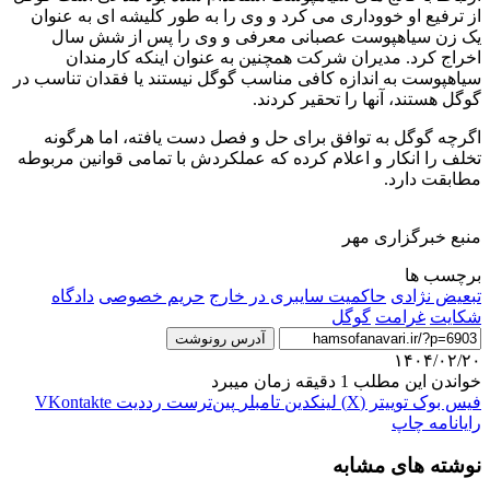
از ترفیع او خووداری می کرد و وی را به طور کلیشه ای به عنوان
یک زن سیاهپوست عصبانی معرفی و وی را پس از شش سال
اخراج کرد. مدیران شرکت همچنین به عنوان اینکه کارمندان
سیاهپوست به اندازه کافی مناسب گوگل نیستند یا فقدان تناسب در
گوگل هستند، آنها را تحقیر کردند.
اگرچه گوگل به توافق برای حل و فصل دست یافته، اما هرگونه
تخلف را انکار و اعلام کرده که عملکردش با تمامی قوانین مربوطه
مطابقت دارد.
منبع خبرگزاری مهر
برچسب ها
تبعیض نژادی
حاکمیت سایبری در خارج
حریم خصوصی
دادگاه
شکایت
غرامت
گوگل
آدرس رونوشت
۱۴۰۴/۰۲/۲۰
خواندن این مطلب 1 دقیقه زمان میبرد
فیس بوک
توییتر (X)
لینکدین
‫تامبلر
‫پین‌ترست
‫رددیت
‫VKontakte
رایانامه
چاپ
نوشته های مشابه