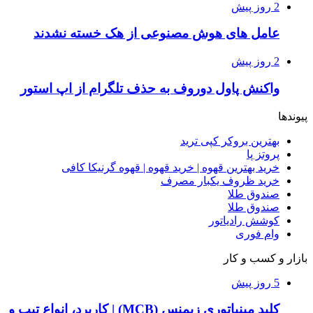
2 روز پیش
عامل های هوش مصنوعی از هک خسته نشدند
2 روز پیش
واکنش پاول دوروف به حذف تلگرام از اپ استور
پیوندها
بهترین بروکر کپی ترید
پروتز پا
خرید بهترین قهوه | خرید قهوه | قهوه گرنیکا کافی
خرید ظروف یکبار مصرف
صندوق طلا
صندوق طلا
کوشش رادیاتور
وام فوری
بازار و کسب و کار
5 روز پیش
کلید مینیاتوری زیمنس (MCB) | کاربرد، انواع تیپ و