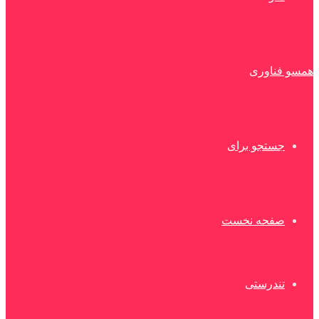
همسو فناوری
جستجو برای
صفحه نخست
تندرستی