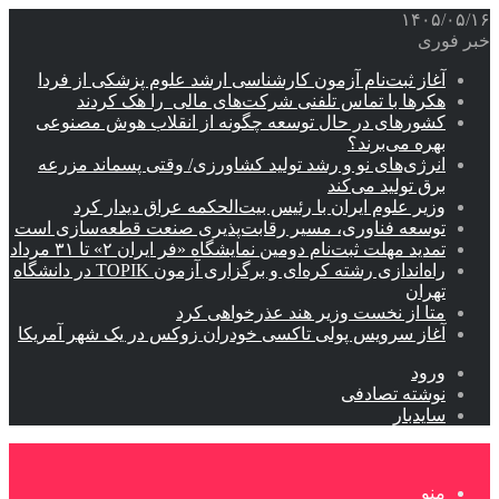
۱۴۰۵/۰۵/۱۶
خبر فوری
آغاز ثبت‌نام‌ آزمون کارشناسی ارشد علوم پزشکی از فردا
هکرها با تماس تلفنی شرکت‌های مالی را هک کردند
کشورهای در حال توسعه چگونه از انقلاب هوش مصنوعی
بهره می‌برند؟
انرژی‌های نو و رشد تولید کشاورزی/ وقتی پسماند مزرعه‌
برق تولید می‌کند
وزیر علوم ایران با رئیس بیت‌الحکمه عراق دیدار کرد
توسعه فناوری، مسیر رقابت‌پذیری صنعت قطعه‌سازی است
تمدید مهلت ثبت‌نام دومین نمایشگاه «فر ایران ۲» تا ۳۱ مرداد
راه‌اندازی رشته کره‌ای و برگزاری آزمون TOPIK در دانشگاه
تهران
متا از نخست وزیر هند عذرخواهی کرد
آغاز سرویس پولی تاکسی خودران زوکس در یک شهر آمریکا
ورود
نوشته تصادفی
سایدبار
منو