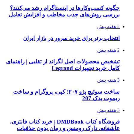
چگونه کسب‌وکارها در اینستاگرام رشد می‌کنند؟
بررسی روش‌های جذب مخاطب و افزایش تعامل
2 هفته پیش
انتخاب برتر برای خرید سرور در بازار ایران
2 هفته پیش
تشخیص محصولات اصل لگراند از تقلبی | راهنمای
کامل خرید تجهیزات Legrand
3 هفته پیش
ساخت سوئیچ پژو ۲۰۷؛ کپی، پروگرام و ساخت
ریموت یدک 207
3 هفته پیش
فروشگاه کتاب DMDBook | خرید کتاب فانتزی،
عاشقانه، دارک رومنس و رمان بدون حذفیات