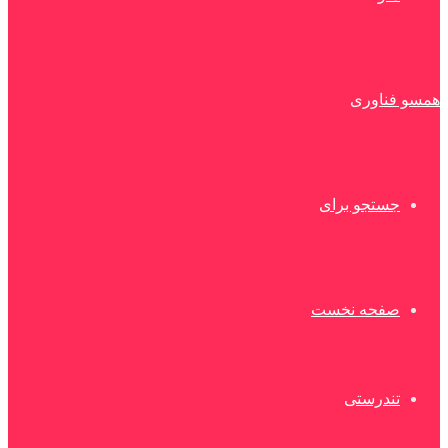
همسو فناوری
جستجو برای
صفحه نخست
تندرستی