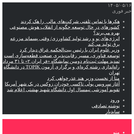
۱۴۰۵/۰۵/۱۶
خبر فوری
هکرها با تماس تلفنی شرکت‌های مالی را هک کردند
کشورهای در حال توسعه چگونه از انقلاب هوش مصنوعی
بهره می‌برند؟
انرژی‌های نو و رشد تولید کشاورزی/ وقتی پسماند مزرعه‌
برق تولید می‌کند
وزیر علوم ایران با رئیس بیت‌الحکمه عراق دیدار کرد
توسعه فناوری، مسیر رقابت‌پذیری صنعت قطعه‌سازی است
تمدید مهلت ثبت‌نام دومین نمایشگاه «فر ایران ۲» تا ۳۱ مرداد
راه‌اندازی رشته کره‌ای و برگزاری آزمون TOPIK در دانشگاه
تهران
متا از نخست وزیر هند عذرخواهی کرد
آغاز سرویس پولی تاکسی خودران زوکس در یک شهر آمریکا
تقویم آموزشی نیمسال اول دانشگاه شهید بهشتی اعلام شد
ورود
نوشته تصادفی
سایدبار
منو