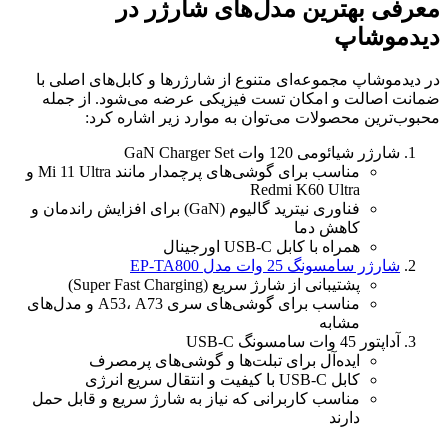
معرفی بهترین مدل‌های شارژر در
دیدموشاپ
در دیدموشاپ مجموعه‌ای متنوع از شارژرها و کابل‌های اصلی با
ضمانت اصالت و امکان تست فیزیکی عرضه می‌شود. از جمله
محبوب‌ترین محصولات می‌توان به موارد زیر اشاره کرد:
شارژر شیائومی 120 وات GaN Charger Set
مناسب برای گوشی‌های پرچمدار مانند Mi 11 Ultra و
Redmi K60 Ultra
فناوری نیترید گالیوم (GaN) برای افزایش راندمان و
کاهش دما
همراه با کابل USB-C اورجینال
شارژر سامسونگ 25 وات مدل EP-TA800
پشتیبانی از شارژ سریع (Super Fast Charging)
مناسب برای گوشی‌های سری A53، A73 و مدل‌های
مشابه
آداپتور 45 وات سامسونگ USB-C
ایده‌آل برای تبلت‌ها و گوشی‌های پرمصرف
کابل USB-C با کیفیت و انتقال سریع انرژی
مناسب کاربرانی که نیاز به شارژ سریع و قابل حمل
دارند