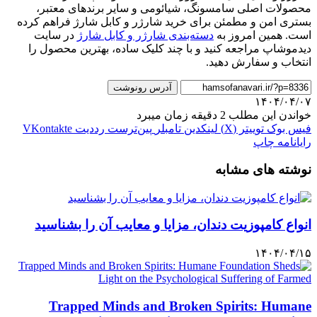
محصولات اصلی سامسونگ، شیائومی و سایر برندهای معتبر،
بستری امن و مطمئن برای خرید شارژر و کابل شارژ فراهم کرده
است. همین امروز به
دسته‌بندی شارژر و کابل شارژ
در سایت
دیدموشاپ مراجعه کنید و با چند کلیک ساده، بهترین محصول را
انتخاب و سفارش دهید.
آدرس رونوشت
۱۴۰۴/۰۴/۰۷
خواندن این مطلب 2 دقیقه زمان میبرد
فیس بوک
توییتر (X)
لینکدین
‫تامبلر
‫پین‌ترست
‫رددیت
‫VKontakte
رایانامه
چاپ
نوشته های مشابه
انواع کامپوزیت دندان، مزایا و معایب آن را بشناسید
۱۴۰۴/۰۴/۱۵
Trapped Minds and Broken Spirits: Humane