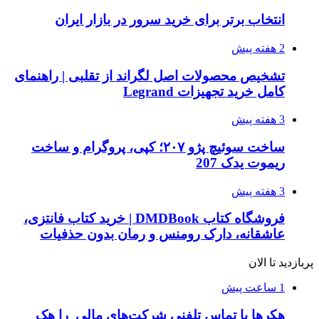
انتخاب برتر برای خرید سرور در بازار ایران
2 هفته پیش
تشخیص محصولات اصل لگراند از تقلبی | راهنمای
کامل خرید تجهیزات Legrand
3 هفته پیش
ساخت سوئیچ پژو ۲۰۷؛ کپی، پروگرام و ساخت
ریموت یدک 207
3 هفته پیش
فروشگاه کتاب DMDBook | خرید کتاب فانتزی،
عاشقانه، دارک رومنس و رمان بدون حذفیات
پربازدید تا الان
1 ساعت پیش
هکرها با تماس تلفنی شرکت‌های مالی را هک