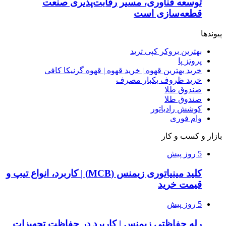
توسعه فناوری، مسیر رقابت‌پذیری صنعت
قطعه‌سازی است
پیوندها
بهترین بروکر کپی ترید
پروتز پا
خرید بهترین قهوه | خرید قهوه | قهوه گرنیکا کافی
خرید ظروف یکبار مصرف
صندوق طلا
صندوق طلا
کوشش رادیاتور
وام فوری
بازار و کسب و کار
5 روز پیش
کلید مینیاتوری زیمنس (MCB) | کاربرد، انواع تیپ و
قیمت خرید
5 روز پیش
رله حفاظتی زیمنس | کاربرد در حفاظت تجهیزات