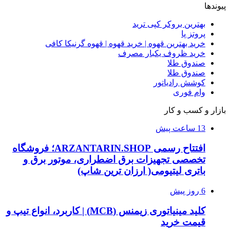
پیوندها
بهترین بروکر کپی ترید
پروتز پا
خرید بهترین قهوه | خرید قهوه | قهوه گرنیکا کافی
خرید ظروف یکبار مصرف
صندوق طلا
صندوق طلا
کوشش رادیاتور
وام فوری
بازار و کسب و کار
13 ساعت پیش
افتتاح رسمی ARZANTARIN.SHOP؛ فروشگاه
تخصصی تجهیزات برق اضطراری، موتور برق و
باتری لیتیومی( ارزان ترین شاپ)
6 روز پیش
کلید مینیاتوری زیمنس (MCB) | کاربرد، انواع تیپ و
قیمت خرید