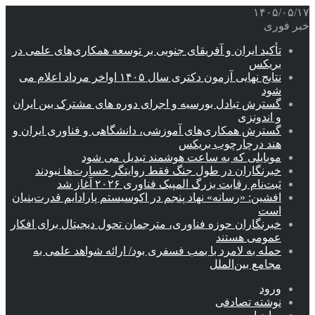
۱۴۰۵/۰۵/۱۷
خبر فوری
تأکید ایران و آفریقای جنوبی بر توسعه همکاری‌های علمی در
بریکس
نتایج نهایی آزمون دکتری سال ۱۴۰۵ اواخر مرداد اعلام می
شود
گسترش تبادل بورسیه و اجرای دوره های مشترک بین ایران
و اندونزی
گسترش همکاری‌های آموزشی، دانشگاهی و فناوری ایران و
هند درچارچوب بریکس
موبایلی که به ساعت هوشمند تبدیل می شود
خبرنگاران در طول جنگ فقط روایتگر خسارت‌ها نبودند
ثبت‌نام رقابت بزرگ المپیک فناوری ۲۰۲۶ آغاز شد
افشین: «رسانه» نهاد پنجم در اکوسیستم پارادایم قدرت‌بنیان
است
خبرنگاران حوزه فناوری، مترجمان تحول دیجیتال برای افکار
عمومی هستند
حمله به لامرد با بمب فسفری بود/ ارائه شواهد علمی به
مجامع بین‌الملل
ورود
نوشته تصادفی