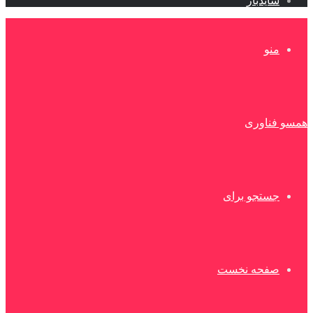
سایدبار
منو
همسو فناوری
جستجو برای
صفحه نخست