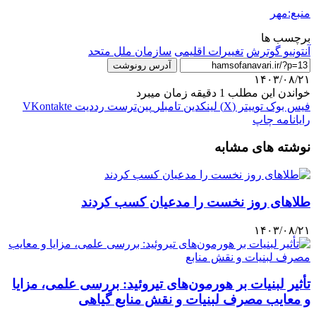
منبع:مهر
برچسب ها
آنتونیو گوترش
تغییرات اقلیمی
سازمان ملل متحد
آدرس رونوشت
۱۴۰۳/۰۸/۲۱
خواندن این مطلب 1 دقیقه زمان میبرد
فیس بوک
توییتر (X)
لینکدین
‫تامبلر
‫پین‌ترست
‫رددیت
‫VKontakte
رایانامه
چاپ
نوشته های مشابه
طلاهای روز نخست را مدعیان کسب کردند
۱۴۰۳/۰۸/۲۱
تأثیر لبنیات بر هورمون‌های تیروئید: بررسی علمی، مزایا
و معایب مصرف لبنیات و نقش منابع گیاهی