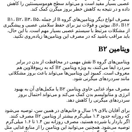
عصبی بسیار مفید است و می‌تواند سطح هوموسیستئین را کاهش
داده و در نتیجه به کاهش خطر بروز میگرن کمک کند.
مصرف انواع دیگر ویتامین‌های گروه B از جمله B۱، B۲، B۳، B۵،
B۶، B۱۲، بیوتین و فولات نیز برای حفظ سلامتی عصبی و پیشگیری
از مشکلات مرتبط با سیستم عصبی بسیار مهم است. با این حال،
باید مراقب باشید که در مصرف این ویتامین‌ها زیاده‌روی نکنید.
ویتامین B۲
ویتامین‌های گروه B نقش مهمی در محافظت از بدن در برابر
سردرد ایفا می‌کنند، به ویژه ویتامین B۲ که به ریبوفلاوین هم
معروف است. کمبود این ویتامین‌ها می‌تواند باعث بروز مشکلاتی
مانند سردردهای میگرنی شود.
مصرف مواد غذایی حاوی ویتامین B۲ یا مکمل‌های آن به بهبود
انرژی و متابولیسم بدن کمک می‌کند و می‌تواند احتمال بروز
سردردهای میگرنی را کاهش دهد.
برای آقایان بالای ۱۹ سال و خانم‌های در همین سن، توصیه می‌شود
که روزانه حدود ۱.۳ میلی‌گرم بیشتر از ویتامین B۲ مصرف کنند.
اگر باردار یا شیرده هستید، مصرف روزانه بین ۱.۴ تا ۱.۶ میلی‌گرم
توصیه می‌شود. همچنین می‌توانید این ویتامین را از منابع غذایی مثل