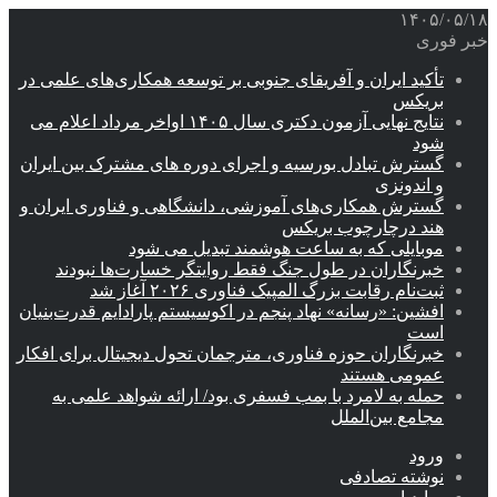
۱۴۰۵/۰۵/۱۸
خبر فوری
تأکید ایران و آفریقای جنوبی بر توسعه همکاری‌های علمی در
بریکس
نتایج نهایی آزمون دکتری سال ۱۴۰۵ اواخر مرداد اعلام می
شود
گسترش تبادل بورسیه و اجرای دوره های مشترک بین ایران
و اندونزی
گسترش همکاری‌های آموزشی، دانشگاهی و فناوری ایران و
هند درچارچوب بریکس
موبایلی که به ساعت هوشمند تبدیل می شود
خبرنگاران در طول جنگ فقط روایتگر خسارت‌ها نبودند
ثبت‌نام رقابت بزرگ المپیک فناوری ۲۰۲۶ آغاز شد
افشین: «رسانه» نهاد پنجم در اکوسیستم پارادایم قدرت‌بنیان
است
خبرنگاران حوزه فناوری، مترجمان تحول دیجیتال برای افکار
عمومی هستند
حمله به لامرد با بمب فسفری بود/ ارائه شواهد علمی به
مجامع بین‌الملل
ورود
نوشته تصادفی