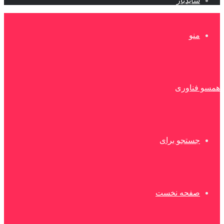
سایدبار
منو
همسو فناوری
جستجو برای
صفحه نخست