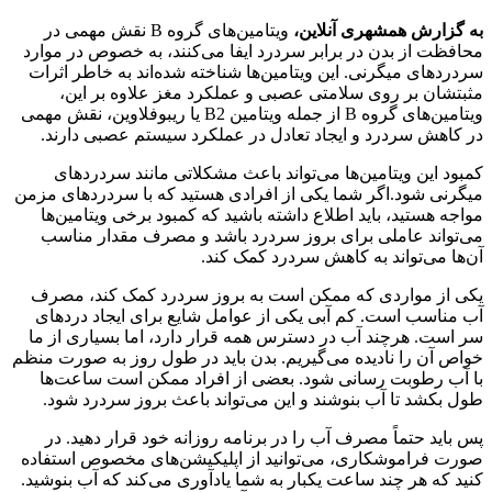
به گزارش همشهری آنلاین،
ویتامین‌های گروه B نقش مهمی در
محافظت از بدن در برابر سردرد ایفا می‌کنند، به خصوص در موارد
سردردهای میگرنی. این ویتامین‌ها شناخته شده‌اند به خاطر اثرات
مثبتشان بر روی سلامتی عصبی و عملکرد مغز علاوه بر این،
ویتامین‌های گروه B از جمله ویتامین B2 یا ریبوفلاوین، نقش مهمی
در کاهش سردرد و ایجاد تعادل در عملکرد سیستم عصبی دارند.
کمبود این ویتامین‌ها می‌تواند باعث مشکلاتی مانند سردردهای
میگرنی شود.اگر شما یکی از افرادی هستید که با سردردهای مزمن
مواجه هستید، باید اطلاع داشته باشید که کمبود برخی ویتامین‌ها
می‌تواند عاملی برای بروز سردرد باشد و مصرف مقدار مناسب
آن‌ها می‌تواند به کاهش سردرد کمک کند.
یکی از مواردی که ممکن است به بروز سردرد کمک کند، مصرف
آب مناسب است. کم آبی یکی از عوامل شایع برای ایجاد دردهای
سر است. هرچند آب در دسترس همه قرار دارد، اما بسیاری از ما
خواص آن را نادیده می‌گیریم. بدن باید در طول روز به صورت منظم
با آب رطوبت رسانی شود. بعضی از افراد ممکن است ساعت‌ها
طول بکشد تا آب بنوشند و این می‌تواند باعث بروز سردرد شود.
پس باید حتماً مصرف آب را در برنامه روزانه خود قرار دهید. در
صورت فراموشکاری، می‌توانید از اپلیکیشن‌های مخصوص استفاده
کنید که هر چند ساعت یکبار به شما یادآوری می‌کند که آب بنوشید.