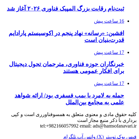
ثبت‌نام رقابت بزرگ المپیک فناوری ۲۰۲۶ آغاز شد
16 ساعت پیش
افشین: «رسانه» نهاد پنجم در اکوسیستم پارادایم
قدرت‌بنیان است
17 ساعت پیش
خبرنگاران حوزه فناوری، مترجمان تحول دیجیتال
برای افکار عمومی هستند
17 ساعت پیش
حمله به لامرد با بمب فسفری بود/ ارائه شواهد
علمی به مجامع بین‌الملل
کلیه حقوق مادی و معنوی متعلق به همسوفناورری است و کپی
برداری با ذکر منبع مجاز است
tel:+982166057992 email:
ads@hamsofanavari.ir
فیس بوک
توییتر (X)
واتس آپ
تلگرام