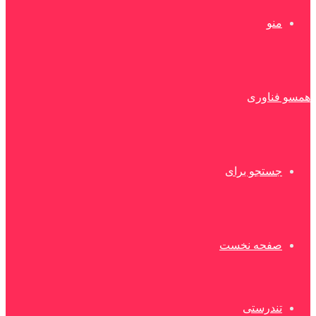
منو
همسو فناوری
جستجو برای
صفحه نخست
تندرستی