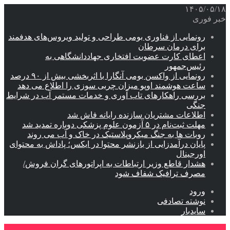
۱۴۰۵/۰۵/۱۸
خبر فوری
رونمایی از فناوری بومی طراحی و تولید ویروس‌های هدفمند
برای درمان سرطان
اعطای کارت عضویت افتخاری جهاددانشگاهی به
رئیس‌جمهور
رونمایی از واکسن بومی آنگارا با اثربخشی بیش از ۹۰ درصد
ساعت هوشمند اوپو میزان چربی سوزی را اطلاع می دهد
بررسی راهکارهای تاب آوری و خدمات مستمر آب در شرایط
جنگی
اطلاعات مشتریان سازنده رایانه فاش شد
مهلت ثبت‌نام در ۵ آزمون علوم پزشکی دوباره تمدید شد
روبات ها به جنگ میکروپلاستیک در خاک و آب می روند
پایان درآمدزایی از بازنشر محتوا در ایکس؛ پاداش به محتوای
اورجینال
هشدار قاطع وزیر ارتباطات به اپراتورهای گران فروش/
مصرف ترافیک شفاف شود
ورود
نوشته تصادفی
سایدبار