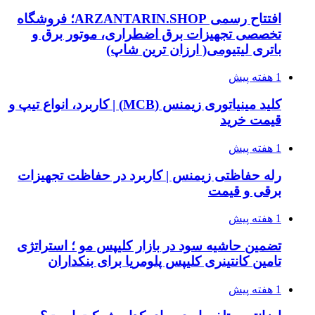
افتتاح رسمی ARZANTARIN.SHOP؛ فروشگاه
تخصصی تجهیزات برق اضطراری، موتور برق و
باتری لیتیومی( ارزان ترین شاپ)
1 هفته پیش
کلید مینیاتوری زیمنس (MCB) | کاربرد، انواع تیپ و
قیمت خرید
1 هفته پیش
رله حفاظتی زیمنس | کاربرد در حفاظت تجهیزات
برقی و قیمت
1 هفته پیش
تضمین حاشیه سود در بازار کلیپس مو ؛ استراتژی
تامین کانتینری کلیپس پلومریا برای بنکداران
1 هفته پیش