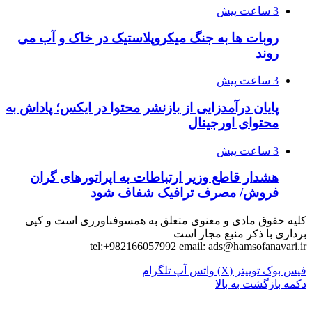
3 ساعت پیش
روبات ها به جنگ میکروپلاستیک در خاک و آب می
روند
3 ساعت پیش
پایان درآمدزایی از بازنشر محتوا در ایکس؛ پاداش به
محتوای اورجینال
3 ساعت پیش
هشدار قاطع وزیر ارتباطات به اپراتورهای گران
فروش/ مصرف ترافیک شفاف شود
کلیه حقوق مادی و معنوی متعلق به همسوفناورری است و کپی
برداری با ذکر منبع مجاز است
tel:+982166057992 email:
ads@hamsofanavari.ir
فیس بوک
توییتر (X)
واتس آپ
تلگرام
دکمه بازگشت به بالا