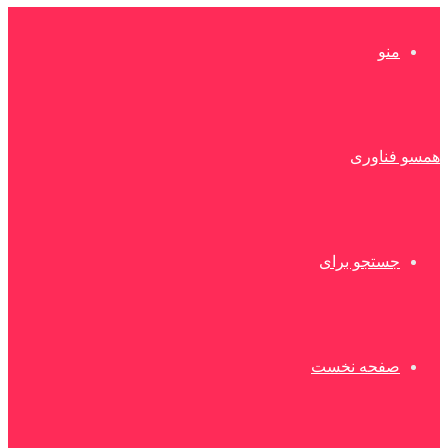
منو
همسو فناوری
جستجو برای
صفحه نخست