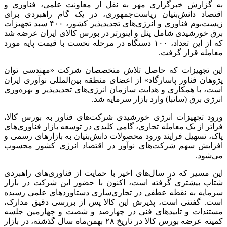
به گزارش خبرگزاری مهر به نقل از معاونت علمی، فناوری و
اقتصاد دانش‌بنیان ریاست‌جمهوری، در یک گام راهبردی برای
زیست‌بوم فناوری و انرژی‌های تجدیدپذیر کشور، ۴۰۰ سبد تجهیزات
برق خورشیدی شامل پنل و اینورتر در بورس کالای ایران عرضه شد
که از این تعداد، ۱۰۰ دستگاه در مرحله نخست با قیمت پایه مورد
معامله قرار گرفت.
این تجهیزات که حاصل تلاش متخصصان شرکت «مهندسی توان
پژوهان فناور پاسارگاد» از اعضای منطقه بین‌المللی نوآوری ایران
است، با همکاری و هدایت سازمان انرژی‌های تجدیدپذیر و بهره‌وری
انرژی برق (ساتبا) وارد بازار سرمایه شد.
ورود تجهیزات انرژی خورشیدی شرکت‌های فناور به بورس کالا،
فراتر از یک معامله تجاری، گامی کلیدی در توسعه بازار فناوری‌های
پاک، تسهیل فرایند ورود محصولات دانش‌بنیان به بازارهای رسمی و
افزایش سهم شرکت‌های نوآور در اقتصاد انرژی کشور محسوب
می‌شود.
این مسیر که در سال‌های اخیر با حمایت از فناوری‌های راهبردی
شتاب بیشتری گرفته است، اکنون با حضور این شرکت در بازار
سرمایه به نقطه عطفی در تجاری‌سازی دستاوردهای علمی رسیده
است. گفتنی است، پذیرش این کالا پس از بررسی دقیق مدارک،
مستندات و تاییدهای فنی در چهارصد و شصت و چهارمین جلسه
کمیته عرضه بورس کالا در تاریخ ۲۸ بهمن‌ماه سال گذشته، در بازار