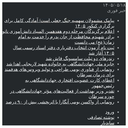
۱۴۰۵/۰۵/۱۸
خبر فوری
پیامک مشمولان سهمیه جنگ جعلی است/ آمادگی کامل برای
برگزاری کنکور ۱۴۰۵
اعلام برگزیدگان مرحله دوم هفدهمین المپیاد دانش‌آموزی نانو
برادر شهیدم محافظت از جان پدرم را خدمت به امام
زمان(عج) می دانست
ثبت نام آزمون انتخاب دفتریاری دفتر اسناد رسمی سال
۱۴۰۵ آغاز شد
رندرهای دو تبلت سامسونگ فاش شد
جایزه ملی جهاددانشگاهی به خانواده شهید لاریجانی اهدا شد
رونمایی از فناوری بومی طراحی و تولید ویروس‌های هدفمند
برای درمان سرطان
اعطای کارت عضویت افتخاری جهاددانشگاهی به
رئیس‌جمهور
تقدیر وزیر بهداشت از فعالیت‌های مؤثر جهاددانشگاهی در
حوزه سرطان
رونمایی از واکسن بومی آنگارا با اثربخشی بیش از ۹۰ درصد
ورود
نوشته تصادفی
سایدبار