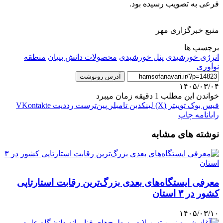
فرعی به تصویب رسیده بود.
منبع خبرگزاری مهر
برچسب ها
انرژی خورشیدی
پنل خورشیدی
محصولات دانش بنیان
منطقه
نوآوری
آدرس رونوشت
۱۴۰۵/۰۳/۰۴
خواندن این مطلب 1 دقیقه زمان میبرد
فیس بوک
توییتر (X)
لینکدین
‫تامبلر
‫پین‌ترست
‫رددیت
‫VKontakte
رایانامه
چاپ
نوشته های مشابه
معرفی ایستگاه‌های بعدی بزرگ‌ترین رقابت استارتاپی
کشور در ۳ استان
۱۴۰۵/۰۳/۱۰