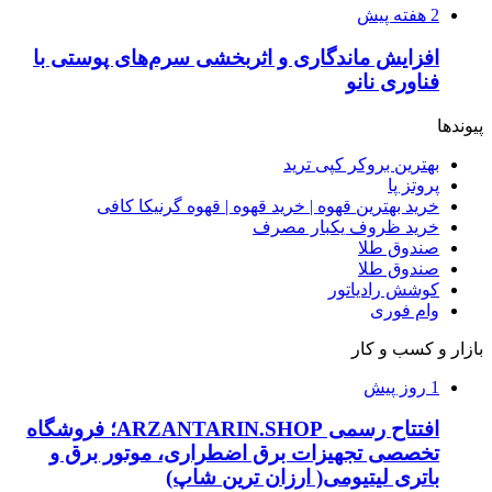
2 هفته پیش
افزایش ماندگاری و اثربخشی سرم‌های پوستی با
فناوری نانو
پیوندها
بهترین بروکر کپی ترید
پروتز پا
خرید بهترین قهوه | خرید قهوه | قهوه گرنیکا کافی
خرید ظروف یکبار مصرف
صندوق طلا
صندوق طلا
کوشش رادیاتور
وام فوری
بازار و کسب و کار
1 روز پیش
افتتاح رسمی ARZANTARIN.SHOP؛ فروشگاه
تخصصی تجهیزات برق اضطراری، موتور برق و
باتری لیتیومی( ارزان ترین شاپ)