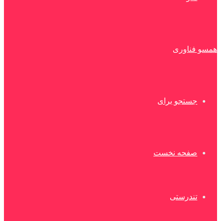
همسو فناوری
جستجو برای
صفحه نخست
تندرستی