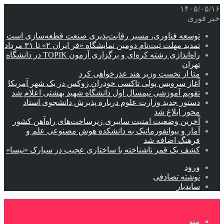
۱۴۰۵/۰۵/۱۶
خبر فوری
توسعه فناوری، مسیر رقابت‌پذیری صنعت قطعه‌سازی است
تمدید مهلت ثبت‌نام دومین نمایشگاه «فر ایران ۲» تا ۳۱ مرداد
راه‌اندازی رشته کره‌ای و برگزاری آزمون TOPIK در دانشگاه
تهران
متا از نخست وزیر هند عذرخواهی کرد
آغاز سرویس پولی تاکسی خودران زوکس در یک شهر آمریکا
تقویم آموزشی نیمسال اول دانشگاه شهید بهشتی اعلام شد
دستور جدید وزارت علوم درباره پذیرش دانشجوی استاد
محور ابلاغ شد
آخرین وضعیت امنیت سایبری زیرساخت‌های راه‌آهن کشور
آمار و بیوانفورماتیک به دانشکده هوش مصنوعی علم و
فرهنگ اضافه شد
کشف یک قمر ناشناخته با ساختاری عجیب در سیارک «نیسا»
ورود
نوشته تصادفی
سایدبار
منو