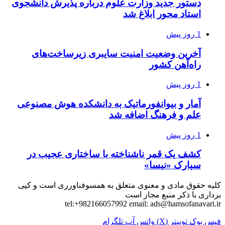
دستور جدید وزارت علوم درباره پذیرش دانشجوی
استاد محور ابلاغ شد
1 روز پیش
آخرین وضعیت امنیت سایبری زیرساخت‌های
راه‌آهن کشور
1 روز پیش
آمار و بیوانفورماتیک به دانشکده هوش مصنوعی
علم و فرهنگ اضافه شد
1 روز پیش
کشف یک قمر ناشناخته با ساختاری عجیب در
سیارک «نیسا»
کلیه حقوق مادی و معنوی متعلق به همسوفناورری است و کپی
برداری با ذکر منبع مجاز است
tel:+982166057992 email:
ads@hamsofanavari.ir
فیس بوک
توییتر (X)
واتس آپ
تلگرام