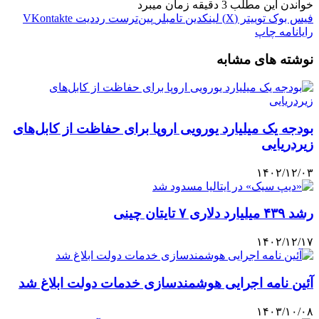
خواندن این مطلب 3 دقیقه زمان میبرد
فیس بوک
توییتر (X)
لینکدین
‫تامبلر
‫پین‌ترست
‫رددیت
‫VKontakte
رایانامه
چاپ
نوشته های مشابه
بودجه یک میلیارد یورویی اروپا برای حفاظت از کابل‌های
زیردریایی
۱۴۰۲/۱۲/۰۳
رشد ۴۳۹ میلیارد دلاری ۷ تایتان چینی
۱۴۰۲/۱۲/۱۷
آئین نامه اجرایی هوشمندسازی خدمات دولت ابلاغ شد
۱۴۰۳/۱۰/۰۸