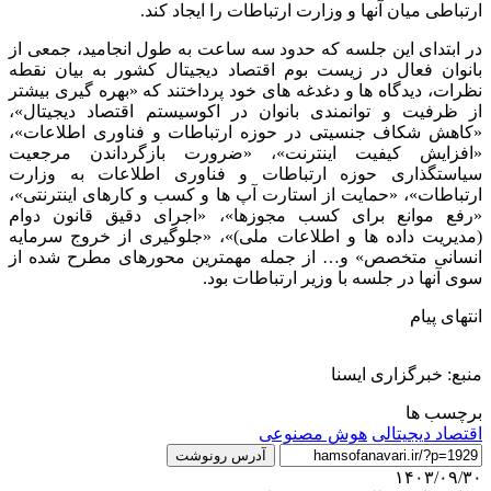
ارتباطی میان آنها و وزارت ارتباطات را ایجاد کند.
در ابتدای این جلسه که حدود سه ساعت به طول انجامید، جمعی از
بانوان فعال در زیست بوم اقتصاد دیجیتال کشور به بیان نقطه
نظرات، دیدگاه ها و دغدغه های خود پرداختند که «بهره گیری بیشتر
از ظرفیت و توانمندی بانوان در اکوسیستم اقتصاد دیجیتال»،
«کاهش شکاف جنسیتی در حوزه ارتباطات و فناوری اطلاعات»،
«افزایش کیفیت اینترنت»، «ضرورت بازگرداندن مرجعیت
سیاستگذاری حوزه ارتباطات و فناوری اطلاعات به وزارت
ارتباطات»، «حمایت از استارت آپ ها و کسب و کارهای اینترنتی»،
«رفع موانع برای کسب مجوزها»، «اجرای دقیق قانون دوام
(مدیریت داده ها و اطلاعات ملی)»، «جلوگیری از خروج سرمایه
انسانی متخصص» و… از جمله مهمترین محورهای مطرح شده از
سوی آنها در جلسه با وزیر ارتباطات بود.
انتهای پیام
منبع: خبرگزاری ایسنا
برچسب ها
اقتصاد دیجیتالی
هوش مصنوعی
آدرس رونوشت
۱۴۰۳/۰۹/۳۰