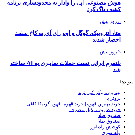
هوش مصنوعی اپل را وادار به محدودسازی برنامه
کشف باگ کرد
3 روز پیش
متا، آنتروپیک، گوگل و اوپن ای آی به کاخ سفید
احضار شدند
3 روز پیش
پلتفرم ایرانی تست حملات سایبری به AI ساخته
شد
پیوندها
بهترین بروکر کپی ترید
پروتز پا
خرید بهترین قهوه | خرید قهوه | قهوه گرنیکا کافی
خرید ظروف یکبار مصرف
صندوق طلا
صندوق طلا
کوشش رادیاتور
وام فوری