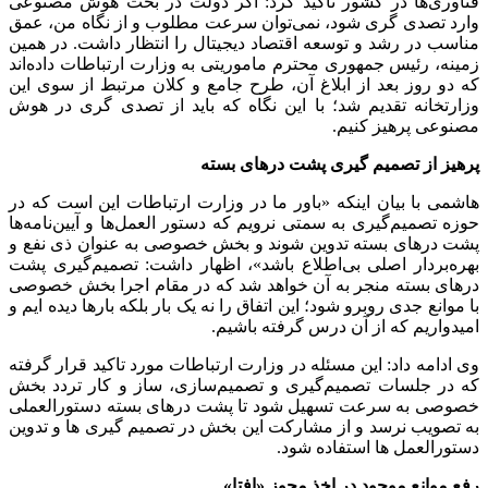
فناوری‌ها در کشور تاکید کرد: اگر دولت در بحث هوش مصنوعی
وارد تصدی گری شود، نمی‌توان سرعت مطلوب و از نگاه من، عمق
مناسب در رشد و توسعه اقتصاد دیجیتال را انتظار داشت. در همین
زمینه، رئیس جمهوری محترم ماموریتی به وزارت ارتباطات داده‌اند
که دو روز بعد از ابلاغ آن، طرح جامع و کلان مرتبط از سوی این
وزارتخانه تقدیم شد؛ با این نگاه که باید از تصدی گری در هوش
مصنوعی پرهیز کنیم.
پرهیز از تصمیم گیری پشت درهای بسته
هاشمی با بیان اینکه «باور ما در وزارت ارتباطات این است که در
حوزه تصمیم‌گیری به سمتی نرویم که دستور العمل‌ها و آیین‌نامه‌ها
پشت درهای بسته تدوین شوند و بخش خصوصی به عنوان ذی نفع و
بهره‌بردار اصلی بی‌اطلاع باشد»، اظهار داشت: تصمیم‌گیری پشت
درهای بسته منجر به آن خواهد شد که در مقام اجرا بخش خصوصی
با موانع جدی روبرو شود؛ این اتفاق را نه یک بار بلکه بارها دیده ایم و
امیدواریم که از آن درس گرفته باشیم.
وی ادامه داد: این مسئله در وزارت ارتباطات مورد تاکید قرار گرفته
که در جلسات تصمیم‌گیری و تصمیم‌سازی، ساز و کار تردد بخش
خصوصی به سرعت تسهیل شود تا پشت درهای بسته دستورالعملی
به تصویب نرسد و از مشارکت این بخش در تصمیم گیری ها و تدوین
دستورالعمل ها استفاده شود.
رفع موانع موجود در اخذ مجوز «افتا»