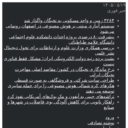
۱۴۰۵/۰۵/۱۹
خبر فوری
۳۲۸۴ زمین و واحد مسکونی به نخبگان واگذار شد
سیستم آبیاری مبتنی بر هوش مصنوعی در اصفهان رونمایی
می‌شود
پیشرفت۸۰ درصدی پروژه احداث دانشکده علوم اجتماعی
دانشگاه علامه طباطبائی
بررسی همکاری وزارت علوم و ارتباطات برای تحول دیجیتال
نشر علمی
پشت پرده رتبه دولت الکترونیکی ایران؛ مشکل فقط فناوری
نیست
نرخ ماندگاری نخبگان در کشور/ مقاصد اصلی مهاجرت
نخبگان ایرانی
طراحی سایت شرکتی و فروشگاهی به صورت قسطی
هکرهای کره شمالی هوش مصنوعی را برای حمله سایبری
توسعه می دهند
تراشه‌های چینی به آیفون و مک بوک‌های آمریکایی نفوذ کرد
راهکار نانویی برای کاهش آلودگی بوی فاضلاب در شهرها و
صنایع
ورود
نوشته تصادفی