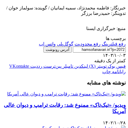
خبرنگار: فاطمه محمدنژاد، سمیه ایمانیان / گوینده: سولماز خوان /
تدوینگر: حمیدرضا برزگر
منبع: خبرگزاری ایسنا
برچسب ها
رفع فیلترینگ
رفع محدودیت
گوگل‌‌‌‌‌‌پلی
واتس اپ
آدرس رونوشت
۱۴۰۳/۱۰/۰۳
کمتر از یک دقیقه
فیس بوک
توییتر (X)
لینکدین
‫تامبلر
‫پین‌ترست
‫رددیت
‫VKontakte
رایانامه
چاپ
نوشته های مشابه
ویدیو/ «تیک‌تاک» ممنوع شد: رقابت ترامپ و دیوان عالی
آمریکا
۱۴۰۲/۱۰/۲۸