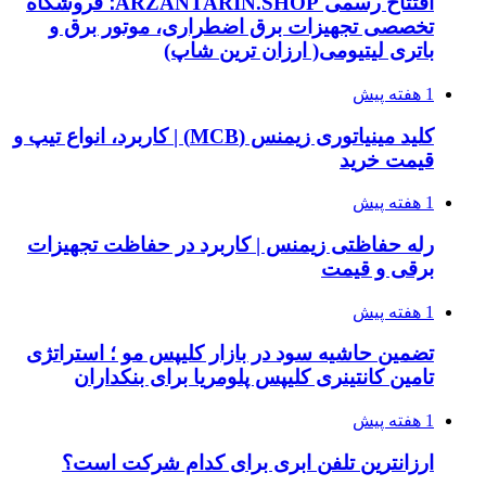
افتتاح رسمی ARZANTARIN.SHOP؛ فروشگاه
تخصصی تجهیزات برق اضطراری، موتور برق و
باتری لیتیومی( ارزان ترین شاپ)
1 هفته پیش
کلید مینیاتوری زیمنس (MCB) | کاربرد، انواع تیپ و
قیمت خرید
1 هفته پیش
رله حفاظتی زیمنس | کاربرد در حفاظت تجهیزات
برقی و قیمت
1 هفته پیش
تضمین حاشیه سود در بازار کلیپس مو ؛ استراتژی
تامین کانتینری کلیپس پلومریا برای بنکداران
1 هفته پیش
ارزانترین تلفن ابری برای کدام شرکت است؟