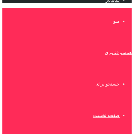
سایدبار
منو
همسو فناوری
جستجو برای
صفحه نخست