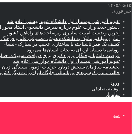
۱۴۰۵/۰۵/۱۵
خبر فوری
تقویم آموزشی نیمسال اول دانشگاه شهید بهشتی اعلام شد
دستور جدید وزارت علوم درباره پذیرش دانشجوی استاد محور اب
آخرین وضعیت امنیت سایبری زیرساخت‌های راه‌آهن کشور
آمار و بیوانفورماتیک به دانشکده هوش مصنوعی علم و فرهنگ 
کشف یک قمر ناشناخته با ساختاری عجیب در سیارک «نیسا»
روباتی با دستان اره ای به نجات انسان‌ها می رود
فرصت دانش‌آموختگان برتر دکتری‌ برای دریافت تسهیلات حمایتی تا ۲۰
تقویم آموزشی نیمسال اول دانشگاه خوارزمی اعلام شد
بخشنامه سازمان سنجش درباره جزئیات آزمون بسندگی زبان 
خالی ماندن کرسی‌های بین‌المللی جایگاه ایران را به دیگر کشور
ورود
نوشته تصادفی
سایدبار
منو