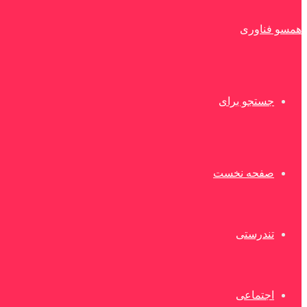
همسو فناوری
جستجو برای
صفحه نخست
تندرستی
اجتماعی