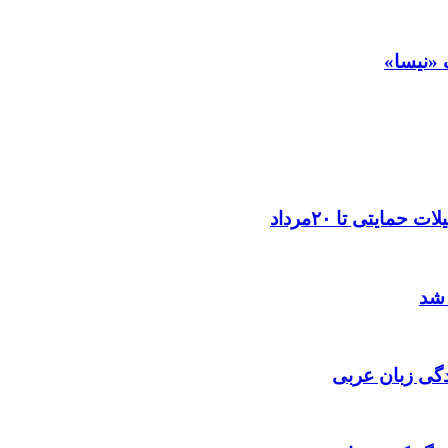
 «نیسا»
ایتی تا ۲۰مرداد
 شد
گی زبان عربی