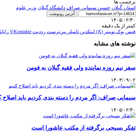
برچسب ها
استان گیلان
حسین سیمایی صراف
دانشگاه گیلان
وزیر علوم
آدرس رونوشت
۱۴۰۵/۰۲/۳۰
کمتر از یک دقیقه
فیس بوک
توییتر (X)
لینکدین
‫تامبلر
‫پین‌ترست
‫رددیت
‫VKontakte
رایان
نوشته های مشابه
سفر نیم روزه نماینده ولی فقیه گیلان به فومن
۱۴۰۳/۰۹/۰۲
سیمایی صراف: اگر مردم را دسته بندی کردیم باید اصلاح ک
۱۴۰۵/۰۲/۳۰
تفکر بسیجی برگرفته از مکتب عاشورا است