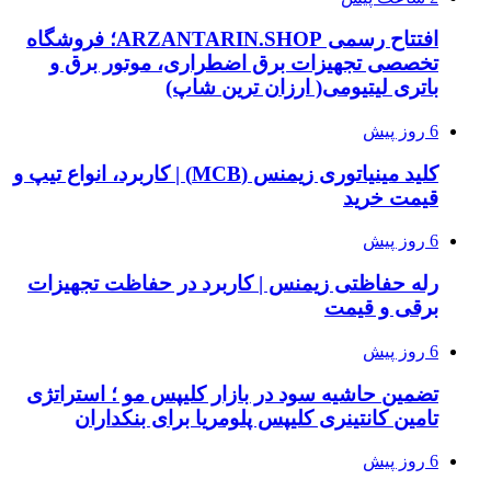
افتتاح رسمی ARZANTARIN.SHOP؛ فروشگاه
تخصصی تجهیزات برق اضطراری، موتور برق و
باتری لیتیومی( ارزان ترین شاپ)
6 روز پیش
کلید مینیاتوری زیمنس (MCB) | کاربرد، انواع تیپ و
قیمت خرید
6 روز پیش
رله حفاظتی زیمنس | کاربرد در حفاظت تجهیزات
برقی و قیمت
6 روز پیش
تضمین حاشیه سود در بازار کلیپس مو ؛ استراتژی
تامین کانتینری کلیپس پلومریا برای بنکداران
6 روز پیش