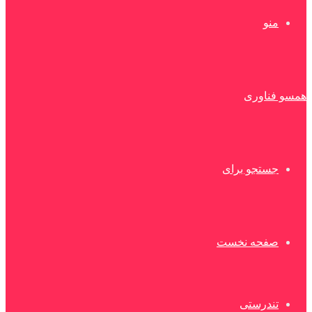
منو
همسو فناوری
جستجو برای
صفحه نخست
تندرستی