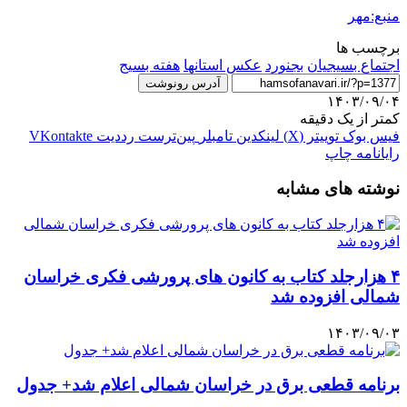
منبع:مهر
برچسب ها
اجتماع بسیجیان
بجنورد
عکس استانها
هفته بسیج
آدرس رونوشت
۱۴۰۳/۰۹/۰۴
کمتر از یک دقیقه
فیس بوک
توییتر (X)
لینکدین
‫تامبلر
‫پین‌ترست
‫رددیت
‫VKontakte
رایانامه
چاپ
نوشته های مشابه
۴ هزارجلد کتاب به کانون های پرورشی فکری خراسان
شمالی افزوده شد
۱۴۰۳/۰۹/۰۳
برنامه قطعی برق در خراسان شمالی اعلام شد+ جدول