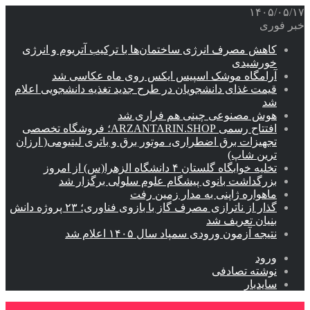
۱۴۰۵/۰۵/۱۷
خبر فوری
کاهش مصرف انرژی ساختمان‌ها با ترکیب آتریوم و انرژی
خورشیدی
آرامگاه موشک اسپیس ایکس روی ماه عکاسی شد
قیمت غذای دانشجویان در طرح جدید تغذیه دانشجویی اعلام
شد
هوش مصنوعی چینی هم فراری شد
افتتاح رسمی ARZANTARIN.SHOP؛ فروشگاه تخصصی
تجهیزات برق اضطراری، موتور برق و باتری لیتیومی( ارزان
ترین شاپ)
تخلیه خوابگاه گلستان ۴ دانشگاه الزهرا(س) از امروز
بزرگداشت بانوی پیشگام علوم سلولی برگزار شد
ماهواره ژاپنی به مدار زمین رفت
گذار از ناترازی مصرف گاز با بازوی فناوری؛ ۲۳ پروژه دانش
بنیان تعریف شد
نتیجه آزمون ورودی سمپاد سال ۱۴۰۵ اعلام شد
ورود
نوشته تصادفی
سایدبار