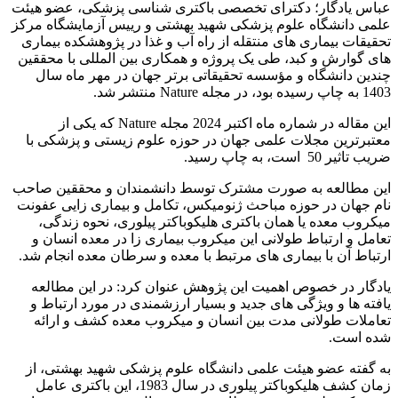
عباس یادگار؛ دکترای تخصصی باکتری شناسی پزشکی، عضو هیئت
علمی دانشگاه علوم پزشکی شهید بهشتی و رییس آزمایشگاه مرکز
تحقیقات بیماری های منتقله از راه آب و غذا در پژوهشکده بیماری
های گوارش و کبد، طی یک پروژه و همکاری بین المللی با محققین
چندین دانشگاه و مؤسسه تحقیقاتی برتر جهان در مهر ماه سال
1403 به چاپ رسیده بود، در مجله Nature منتشر شد.
این مقاله در شماره ماه اکتبر 2024 مجله Nature که یکی از
معتبرترین مجلات علمی جهان در حوزه علوم زیستی و پزشکی با
ضریب تاثیر 50 است، به چاپ رسید.
این مطالعه به صورت مشترک توسط دانشمندان و محققین صاحب
نام جهان در حوزه مباحث ژنومیکس، تکامل و بیماری زایی عفونت
میکروب معده یا همان باکتری هلیکوباکتر پیلوری، نحوه زندگی،
تعامل و ارتباط طولانی این میکروب بیماری زا در معده انسان و
ارتباط آن با بیماری های مرتبط با معده و سرطان معده انجام شد.
یادگار در خصوص اهمیت این پژوهش عنوان کرد: در این مطالعه
یافته ها و ویژگی های جدید و بسیار ارزشمندی در مورد ارتباط و
تعاملات طولانی مدت بین انسان و میکروب معده کشف و ارائه
شده است.
به گفته عضو هیئت علمی دانشگاه علوم پزشکی شهید بهشتی، از
زمان کشف هلیکوباکتر پیلوری در سال 1983، این باکتری عامل