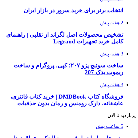
انتخاب برتر برای خرید سرور در بازار ایران
2 هفته پیش
تشخیص محصولات اصل لگراند از تقلبی | راهنمای
کامل خرید تجهیزات Legrand
3 هفته پیش
ساخت سوئیچ پژو ۲۰۷؛ کپی، پروگرام و ساخت
ریموت یدک 207
3 هفته پیش
فروشگاه کتاب DMDBook | خرید کتاب فانتزی،
عاشقانه، دارک رومنس و رمان بدون حذفیات
پربازدید تا الان
5 ساعت پیش