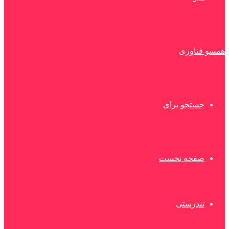
همسو فناوری
جستجو برای
صفحه نخست
تندرستی