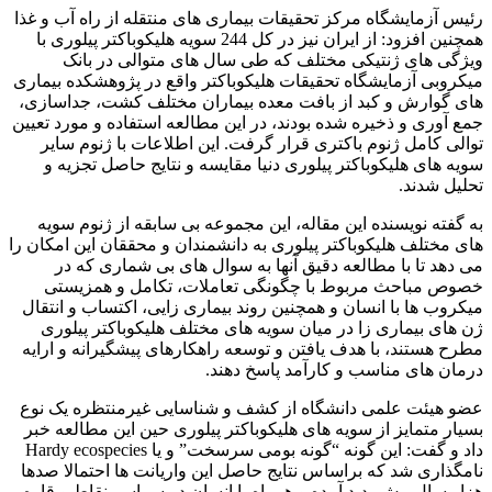
رئیس آزمایشگاه مرکز تحقیقات بیماری های منتقله از راه آب و غذا
همچنین افزود: از ایران نیز در کل 244 سویه هلیکوباکتر پیلوری با
ویژگی های ژنتیکی مختلف که طی سال های متوالی در بانک
میکروبی آزمایشگاه تحقیقات هلیکوباکتر واقع در پژوهشکده بیماری
های گوارش و کبد از بافت معده بیماران مختلف کشت، جداسازی،
جمع آوری و ذخیره شده بودند، در این مطالعه استفاده و مورد تعیین
توالی کامل ژنوم باکتری قرار گرفت. این اطلاعات با ژنوم سایر
سویه های هلیکوباکتر پیلوری دنیا مقایسه و نتایج حاصل تجزیه و
تحلیل شدند.
به گفته نویسنده این مقاله، این مجموعه بی سابقه از ژنوم سویه
های مختلف هلیکوباکتر پیلوری به دانشمندان و محققان این امکان را
می دهد تا با مطالعه دقیق آنها به سوال های بی شماری که در
خصوص مباحث مربوط با چگونگی تعاملات، تکامل و همزیستی
میکروب ها با انسان و همچنین روند بیماری زایی، اکتساب و انتقال
ژن های بیماری زا در میان سویه های مختلف هلیکوباکتر پیلوری
مطرح هستند، با هدف یافتن و توسعه راهکارهای پیشگیرانه و ارایه
درمان های مناسب و کارآمد پاسخ دهند.
عضو هیئت علمی دانشگاه از کشف و شناسایی غیرمنتظره یک نوع
بسیار متمایز از سویه های هلیکوباکتر پیلوری حین این مطالعه خبر
داد و گفت: این گونه “گونه بومی سرسخت” و یا Hardy ecospecies
نامگذاری شد که براساس نتایج حاصل این واریانت ها احتمالا صدها
هزار سال پیش پدید آمده و همراه با انسان در سراسر نقاط و قاره