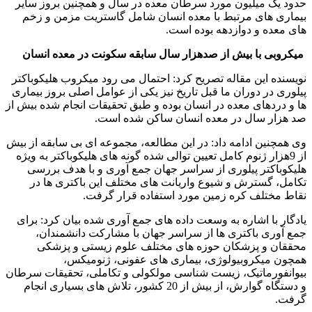
حدود یک میلیون مورد سرطان معده در سال و همچنین بروز سایر
بیماری های مرتبط با معده انسان شامل گاستریت مزمن و زخم
های معده و دوازدهه بوده است.
میکروبی با بیش از صدهزار سال سابقه سکونت در معده انسان
نویسنده این مقاله تصریح کرد: احتمال می رود میکروب هلیکوباکتر
پیلوری در دوران ما قبل تاریخ نیز یکی از عوامل اصلی بروز بیماری
ها و دردهای معده در انسان بوده و طبق تحقیقات انجام شده بیش از
صد هزار سال در معده انسان ساکن شده است.
وی همچنین ادامه داد: در این مطالعه، مجموعه ای بی سابقه از بیش
از 9هزار ژنوم کامل تعیین توالی شده گونه های هلیکوباکتر به ویژه
هلیکوباکتر پیلوری از سراسر جهان جمع آوری و با هدف بررسی
تکامل، گسترش و شیوع واریانت های مختلف این باکتری ها در
نقاط مختلف کره زمین مورد استفاده قرار گرفت.
یادگار با اشاره به وسعت داده های جمع آوری شده بیان کرد: برای
جمع آوری باکتری ها از سراسر جهان با مشارکت دانشمندان،
محققان و پزشکان حوزه های مختلف علوم زیستی و پزشکی
همچون میکروبیولوژی، بیماری های عفونی، ژنومیکس،
بیوانفورماتیک، زیست شناسی مولکولی و تکاملی، تحقیقات سرطان
و دستگاه گوارش، از بیش از 20 کشور، تلاش های بسیاری انجام
گرفت.