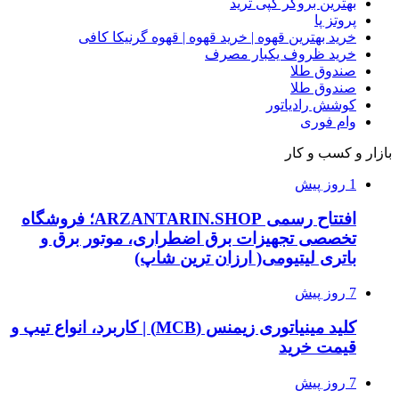
بهترین بروکر کپی ترید
پروتز پا
خرید بهترین قهوه | خرید قهوه | قهوه گرنیکا کافی
خرید ظروف یکبار مصرف
صندوق طلا
صندوق طلا
کوشش رادیاتور
وام فوری
بازار و کسب و کار
1 روز پیش
افتتاح رسمی ARZANTARIN.SHOP؛ فروشگاه
تخصصی تجهیزات برق اضطراری، موتور برق و
باتری لیتیومی( ارزان ترین شاپ)
7 روز پیش
کلید مینیاتوری زیمنس (MCB) | کاربرد، انواع تیپ و
قیمت خرید
7 روز پیش