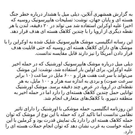
به گزارش همشهری آنلاین،‌ دیلی میل با هشدار درباره خطر جنگ
هسته ای و پایان جهان، نوشت: تسلیحات هایپرسونیک روسیه که
اخیرا علیه اوکراین استفاده شد می تواند در ۲۰ دقیقه، لندن یا هر
نقطه دیگری از اروپا را با چندین کلاهک هسته ای هدف قرار دهد.
این رسانه انگلیسی، موشک هایپرسونیک شلیک شده به اوکراین را با
موشک های دارای کلاهک هسته ای روسیه که حتی قابلیت هدف
قرار دادن آمریکا را نیز دارند قابل مقایسه ندانست.
دیلی میل درباره موشک هایپرسونیک اورشنیک که در حمله اخیر
علیه اوکراین، برای اولین بار استفاده شد، نوشت: این موشک
می‌تواند با سرعت هفت هزار و ۶۰۰ مایل در ساعت (۱۰ برابر
سرعت صوت) و بردی به اندازه سه هزار و ۱۰۰ مایل، به هر
نقطه‌ای در اروپا، در عرض چند دقیقه برسد. موشک اورشنیک
توانایی حمل چندین کلاهک هسته‌ای را دارد اما در حمله اخیر به
منطقه دنیپرو، با کلاهک‌های متعارف انجام شد.
این روزنامه انگلیسی، حمله موشکی با اورشنیک را دارای تاثیر
نظامی ندانست اما تاکید کرد که حمله با این نوع از موشک که توان
حمله کلاهک هسته ای را دارد یک نمایش قدرت بود و کرملین با این
حمله خواست به غرب نشان دهد که توان انجام حملات هسته ای را
دارد.