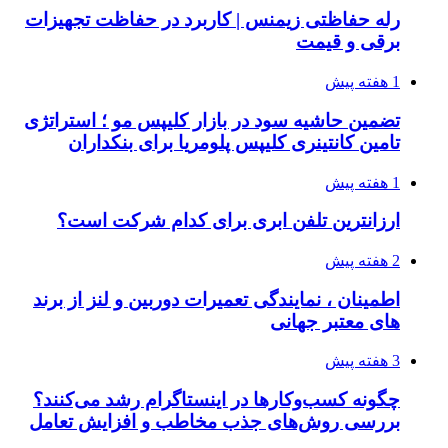
رله حفاظتی زیمنس | کاربرد در حفاظت تجهیزات
برقی و قیمت
1 هفته پیش
تضمین حاشیه سود در بازار کلیپس مو ؛ استراتژی
تامین کانتینری کلیپس پلومریا برای بنکداران
1 هفته پیش
ارزانترین تلفن ابری برای کدام شرکت است؟
2 هفته پیش
اطمینان ، نمایندگی تعمیرات دوربین و لنز از برند
های معتبر جهانی
3 هفته پیش
چگونه کسب‌وکارها در اینستاگرام رشد می‌کنند؟
بررسی روش‌های جذب مخاطب و افزایش تعامل