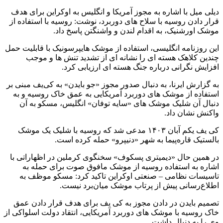
دیلی میل با اشاره به مجوز آمریکا و انگلیس به اوکراین برای هدف
قرار دادن روسیه با سلاح های دوربرد، نوشت: روسیه با استفاده از
موشک اورشنیک، به اقدام لندن و واشنگتن پاسخ داد.
این روزنامه انگلیسی، استفاده از موشک هایپرسونیک با قابلیت حمل
چندین کلاهک هسته ای را نشانه ای از تشدید تنش ها و موجب
افزایش نگرانی درباره جنگ هسته ای ارزیابی کرد.
به گزارش ایرنا، به دنبال صدور مجوز «جو بایدن» به کی‌یف مبنی بر
استفاده از موشک های دوربرد آمریکایی به عمق خاک روسیه و به
دنبال آن شلیک موشک های «سایه توفان» انگلیس، مسکو به آن
واکنش نشان داد.
کی یف یکم آبان ۱۴۰۳ مدعی شد که روسیه با شلیک یک موشک
بالستیک قاره‌پیما به شهر «دنیپرو» حمله کرده است.
در همین حال «دیمیتری پسکوف» سخنگوی کرملین در اظهاراتی با
اشاره به استفاده روسیه از موشک مافوق صوت برای حمله به
تاسیسات نظامی – صنعتی اوکراین تاکید کرد: مسکو موظف به
اطلاع‌رسانی پیش از پرتاب موشک میان‌برد نیست.
تصمیم بایدن در دادن مجوز به کی یف برای هدف قرار دادن عمق
خاک روسیه با موشک های دوربرد آمریکایی، انتقاد دولت اسلواکی از
وی را به دنبال داشت.