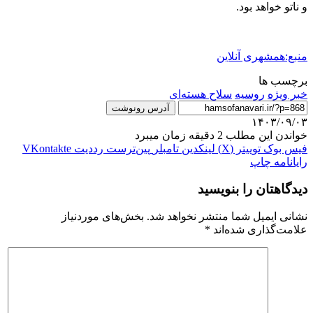
و ناتو خواهد بود.
منبع:همشهری آنلاین
برچسب ها
خبر ویژه
روسیه
سلاح هسته‌ای
آدرس رونوشت
۱۴۰۳/۰۹/۰۳
خواندن این مطلب 2 دقیقه زمان میبرد
فیس بوک
توییتر (X)
لینکدین
‫تامبلر
‫پین‌ترست
‫رددیت
‫VKontakte
رایانامه
چاپ
دیدگاهتان را بنویسید
نشانی ایمیل شما منتشر نخواهد شد.
بخش‌های موردنیاز
علامت‌گذاری شده‌اند
*