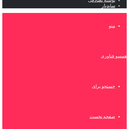
نوشته تصادفی
سایدبار
منو
همسو فناوری
جستجو برای
صفحه نخست