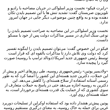
«رابرت فیکو» نخست وزیر اسلواکی در جریان مصاحبه با رادیو و
تلویزیون صربستان گفت: تشدید تنش ها با این تصمیم بایدن تکان
دهنده بوده و به واقع چنین موضوعی، دیگر جایی در جهان امروز
ندارد.
نخست وزیر اسلواکی در این مصاحبه به صراحت تصمیم بایدن را
نوعی سنگ اندازی در مسیر مذاکرات دولت پس از خود با مسکو
دانست.
فیکو در این خصوص گفت: می‌توان تصمیم بایدن را اینگونه تفسیر
کرد که دولت وی تلاش دارد تا مذاکرات بالقوه ای که قرار است
توسط رئیس جمهوری جدید آمریکا (دونالد ترامپ با روسیه) صورت
گیرد را پیچیده سازد.
«ولادیمیر پوتین» رئیس‌جمهوری روسیه، طی روزهای اخیر و پیش از
این حملات، دکترین جدید هسته‌ای این کشور را امضا کرد که به طور
رسمی آستانه استفاده از سلاح هسته‌ای را کاهش می‌دهد. این
دکترین به روسیه اجازه می‌دهد حتی در پاسخ به حملات متعارف از
سوی کشوری که از حمایت یک قدرت هسته‌ای برخوردار است، به
حمله هسته‌ای روی آورد.
پوتین پیش‌تر هشدار داده بود که استفاده اوکراین از تسلیحات دوربرد
غربی برای حمله به خاک روسیه، به معنای درگیری مستقیم روسیه