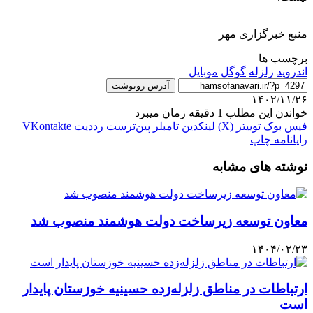
منبع خبرگزاری مهر
برچسب ها
اندروید
زلزله
گوگل
موبایل
آدرس رونوشت
۱۴۰۲/۱۱/۲۶
خواندن این مطلب 1 دقیقه زمان میبرد
فیس بوک
توییتر (X)
لینکدین
‫تامبلر
‫پین‌ترست
‫رددیت
‫VKontakte
رایانامه
چاپ
نوشته های مشابه
معاون توسعه زیرساخت دولت هوشمند منصوب شد
۱۴۰۴/۰۲/۲۳
ارتباطات در مناطق زلزله‌زده حسینیه خوزستان پایدار
است