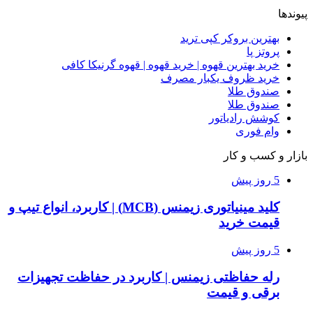
پیوندها
بهترین بروکر کپی ترید
پروتز پا
خرید بهترین قهوه | خرید قهوه | قهوه گرنیکا کافی
خرید ظروف یکبار مصرف
صندوق طلا
صندوق طلا
کوشش رادیاتور
وام فوری
بازار و کسب و کار
5 روز پیش
کلید مینیاتوری زیمنس (MCB) | کاربرد، انواع تیپ و
قیمت خرید
5 روز پیش
رله حفاظتی زیمنس | کاربرد در حفاظت تجهیزات
برقی و قیمت