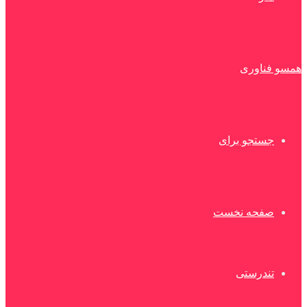
همسو فناوری
جستجو برای
صفحه نخست
تندرستی