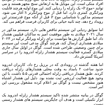
افراد متکی است. این موبایل ها به ارتعاش سنج مجهز هستند و می
توانند «موج P» یک زلزله را ردیابی کنند. این موج اولیه هرچند قابلیت
ویرانگری کمتری دارد، اما قبل از موج ویرانگرتر S آغاز می شود.
سیستم مذکور با شناسایی موج P قبل از آنکه موج قدرتمندتر این
رویداد رخ دهد، چند ثانیه حیاتی برای کاربران فرصت فراهم می کند.
اما سوابق ردیابی این سیستم تناقض هایی دارد. سیستم مذکور در
سال ۲۰۲۱ میلادی به طور موفقیت آمیز به ساکنان فیلیپین هشدار
داد. اما طبق گزارش ها نتوانست برای زلزله ویرانگر ترکیه در ۲۰۲۳
میلادی هشداری ارسال کند، هرچند گوگل مدعی است این سیستم
برای چنین وضعیتی طراحی شده است. گوگل در اوایل سال جاری
میلادی گستره فعالیت سیستم هشدار زلزله اندروید را در سراسر
آمریکا گسترش داد.
اما هفته گذشته در رویدادی که در برزیل رخ داد، کاربران اندروید
حدود ساعت ۲ بامداد به وقت محلی هشدارهای زلزله دریافت
کردند. طبق هشدار دریافتی زلزله احتمالی قدرتی ۵.۵ داشت. با این
وجود هیچ فعالیت لرزشی ثبت نشده بود. دلیل این هشدار اشتباه
هنوز مشخص نیست و گوگل نیز اعلام کرده مشغول بررسی این
امر است.
گوگل در بیانیه منتشر شده تاکید سیستم هشدار زلزله اندروید یک
ابزار تکمیلی است و هدف آن جایگزینی سیستم های هشدار رسمی
نیست.