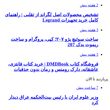
2 هفته پیش
تشخیص محصولات اصل لگراند از تقلبی | راهنمای
کامل خرید تجهیزات Legrand
3 هفته پیش
ساخت سوئیچ پژو ۲۰۷؛ کپی، پروگرام و ساخت
ریموت یدک 207
3 هفته پیش
فروشگاه کتاب DMDBook | خرید کتاب فانتزی،
عاشقانه، دارک رومنس و رمان بدون حذفیات
پربازدید تا الان
7 ساعت پیش
وزیر علوم ایران با رئیس بیت‌الحکمه عراق دیدار
کرد