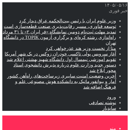
۱۴۰۵/۰۵/۱۶
خبر فوری
وزیر علوم ایران با رئیس بیت‌الحکمه عراق دیدار کرد
توسعه فناوری، مسیر رقابت‌پذیری صنعت قطعه‌سازی است
تمدید مهلت ثبت‌نام دومین نمایشگاه «فر ایران ۲» تا ۳۱ مرداد
راه‌اندازی رشته کره‌ای و برگزاری آزمون TOPIK در دانشگاه
تهران
متا از نخست وزیر هند عذرخواهی کرد
آغاز سرویس پولی تاکسی خودران زوکس در یک شهر آمریکا
تقویم آموزشی نیمسال اول دانشگاه شهید بهشتی اعلام شد
دستور جدید وزارت علوم درباره پذیرش دانشجوی استاد
محور ابلاغ شد
آخرین وضعیت امنیت سایبری زیرساخت‌های راه‌آهن کشور
آمار و بیوانفورماتیک به دانشکده هوش مصنوعی علم و
فرهنگ اضافه شد
ورود
نوشته تصادفی
سایدبار
منو