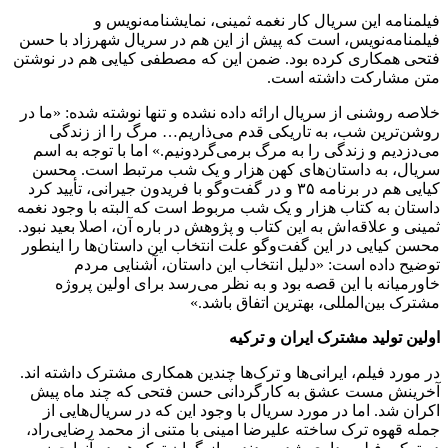
فیلمنامه این سریال کار نغمه ثمینی، نمایشنامه‌نویس و
فیلمنامه‌نویس، است که پیش از این هم در سریال شهرزاد با حسن
فتحی همکاری کرده بود. ضمن این که مصطفی کیایی هم در نوشتن
متن مشارکت داشته است.
خلاصه روشنی از سریال ارائه داده نشده و تنها نوشته شده: «ما در
روشن‌ترین شب، به تاریکی قدم می‌ذاریم… مرگ را از زندگی
می‌دزدیم و زندگی را به مرگ برمی‌گردونیم.» اما با توجه به اسم
سریال، به داستان‌های کهن هزار و یک شب مرتبط است. محسن
کیایی هم در برنامه ۳۵ و در گفت‌وگو با فریدون جیرانی، تأیید کرد
داستان به کتاب هزار و یک شب مربوط است که البته با وجود نغمه
ثمینی و علاقه‌اش به این کتاب و پژوهش در باره آن، اصلا بعید نبود.
محسن کیایی در این گفت‌وگو علت انتخاب این داستان‌ها را اینطور
توضیح داده است: «دلیل انتخاب این داستان، آشنایی مردم
خاورمیانه با این قصه بود و به نظر می‌رسد برای اولین پروژه
مشترک بین‌المللی، بهترین اتفاق باشد.»
اولین تولید مشترک ایران و ترکیه
در مورد فیلم، ایرانی‌ها و ترک‌ها چندین همکاری مشترک داشته اند.
آخرینش مست عشق به کارگردانی حسن فتحی که چند ماه پیش
اکران شد. اما در مورد سریال با وجود این که در سریال‌هایی از
جمله قهوه ترک ساخته علیرضا امینی با متنی از محمد رضایی‌راد،