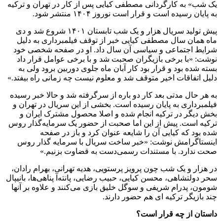
یک شب» به کارگردانی مصطفی کیایی پس از کار در تهران و ترکیه
به پایان رسیده است و قرار است نوروز ۱۴۰۴ منتشر شود.
پیش تولید سریال هزار و یک شب تابستان ۱۴۰۱ شروع شد و دی
ماه همان سال مصطفی کیایی خبر از توقف فیلمبرداری به دلیل
شرایط اجتماعی و سیاسی آن سال داد. او در صفحه شخصی خود
نوشت: «با برخی بازیگران صحبت شد و با برخی عوامل قرار داد
بسته شده بود و قرار بود کار آبان ماه جلوی دوربین برود ولی به
دلیل اتفاقات اخیر متوقف شد و معلوم نیست چه زمانی راه بیفتد.»
به هر حال مدتی بعد کار دو باره از سرگرفته شد و حالا خبر رسیده
فیلمبرداری به پایان رسیده است. بخشی از این سریال در تهران و
بخش دیگر در ترکیه انجام شده و اصلا محصول مشترک ایران و
ترکیه است. پیش از این اما صحبت از حضور یک سرمایه‌گذار روس
شده بود که کیایی آن را شایعه عنوان کرد و باز در صفحه
اینستاگرامش نوشت: «خبر ساخت سریال با سرمایه گذار روس
صحت ندارد. با مستندات رسمی‌دست به قضاوت بزنیم.»
در هزار و یک شب چون پرویز پرستویی، هدیه تهرانی، بهرام رادان،
سحر دولتشاهی، محسن کیایی، حبیب رضایی، پانته‌آ پناهی‌ها، بانیپال
شومون، پدرام شریفی و سوگل خلیق بازی می‌کنند و علاوه بر آنها
چند بازیگر ترکیه ای هم حضور دارند.
داستان از چه قرار است؟