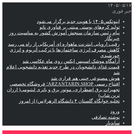
۱۴۰۵/۰۵/۱۷
خبر فوری
اینوتکس۱۴۰۵ با هویت جدید برگزار می‌شود
تولید کرم‌های پوستی مبتنی بر فناوری نانو
پیام رئیس سازمان سنجش آموزش کشور به مناسبت روز
خبرنگار
رقیب اروپایی اینترنت ماهواره ای آمریکایی از راه می رسد
کاهش مصرف انرژی ساختمان‌ها با ترکیب آتریوم و انرژی
خورشیدی
آرامگاه موشک اسپیس ایکس روی ماه عکاسی شد
قیمت غذای دانشجویان در طرح جدید تغذیه دانشجویی اعلام
شد
هوش مصنوعی چینی هم فراری شد
افتتاح رسمی ARZANTARIN.SHOP؛ فروشگاه تخصصی
تجهیزات برق اضطراری، موتور برق و باتری لیتیومی( ارزان
ترین شاپ)
تخلیه خوابگاه گلستان ۴ دانشگاه الزهرا(س) از امروز
ورود
نوشته تصادفی
سایدبار