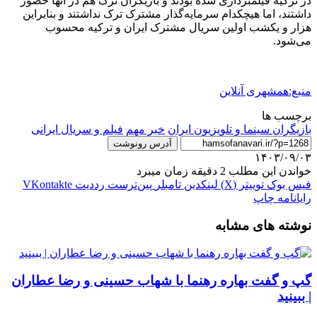
در ترکیه فیلمبرداری شده بودند و بازیگران ترک هم در آنها حضور
داشتند، اما هیچکدام سرمایه‌گذار مشترک ترک نداشتند و بنابراین
هزار و یکشب اولین سریال مشترک ایران و ترکیه محسوب
می‌شود.
منبع:همشهری آنلاین
برچسب ها
بازیگران سینما و تلویزیون ایران
خبر مهم
فیلم و سریال ایرانی
آدرس رونوشت
۱۴۰۳/۰۹/۰۳
خواندن این مطلب 2 دقیقه زمان میبرد
فیس بوک
توییتر (X)
لینکدین
‫تامبلر
‫پین‌ترست
‫رددیت
‫VKontakte
رایانامه
چاپ
نوشته های مشابه
گپ و گفت بهاره رهنما با شهاب حسینی و رضا عطاران
| ببینید