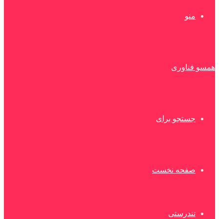
منو
همسو فناوری
جستجو برای
صفحه نخست
تندرستی