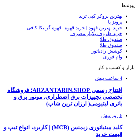
پیوندها
بهترین بروکر کپی ترید
پروتز پا
خرید بهترین قهوه | خرید قهوه | قهوه گرنیکا کافی
خرید ظروف یکبار مصرف
صندوق طلا
صندوق طلا
کوشش رادیاتور
وام فوری
بازار و کسب و کار
4 ساعت پیش
افتتاح رسمی ARZANTARIN.SHOP؛ فروشگاه
تخصصی تجهیزات برق اضطراری، موتور برق و
باتری لیتیومی( ارزان ترین شاپ)
6 روز پیش
کلید مینیاتوری زیمنس (MCB) | کاربرد، انواع تیپ و
قیمت خرید