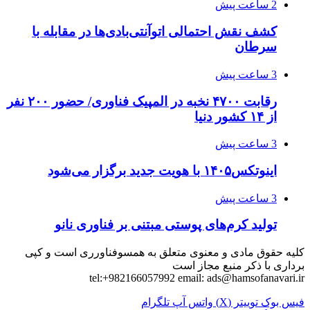
2 ساعت پیش
کشف نقش احتمالی اتوآنتی‌بادی‌ها در مقابله با
سرطان
3 ساعت پیش
رقابت ۴۷۰۰ نخبه در المپیک فناوری/ حضور ۲۰۰ نفر
از ۱۴ کشور دنیا
3 ساعت پیش
اینوتکس۱۴۰۵ با هویت جدید برگزار می‌شود
3 ساعت پیش
تولید کرم‌های پوستی مبتنی بر فناوری نانو
کلیه حقوق مادی و معنوی متعلق به همسوفناورری است و کپی
برداری با ذکر منبع مجاز است
tel:+982166057992 email:
ads@hamsofanavari.ir
فیس بوک
توییتر (X)
واتس آپ
تلگرام