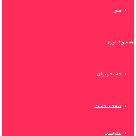
منو
همسو فناوری
جستجو برای
صفحه نخست
تندرستی