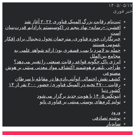
۱۴۰۵/۰۵/۱۷
خبر فوری
ثبت‌نام رقابت بزرگ المپیک فناوری ۲۰۲۶ آغاز شد
افشین: «رسانه» نهاد پنجم در اکوسیستم پارادایم قدرت‌بنیان
است
خبرنگاران حوزه فناوری، مترجمان تحول دیجیتال برای افکار
عمومی هستند
حمله به لامرد با بمب فسفری بود/ ارائه شواهد علمی به
مجامع بین‌الملل
انرژی پاک چگونه قواعد رقابت صنعتی را تغییر می‌دهد؟
طراحی پلتفرم هوشمند اکتشاف مواد معدنی مبتنی بر هوش
مصنوعی
کشف نقش احتمالی اتوآنتی‌بادی‌ها در مقابله با سرطان
رقابت ۴۷۰۰ نخبه در المپیک فناوری/ حضور ۲۰۰ نفر از ۱۴
کشور دنیا
اینوتکس۱۴۰۵ با هویت جدید برگزار می‌شود
تولید کرم‌های پوستی مبتنی بر فناوری نانو
ورود
نوشته تصادفی
سایدبار