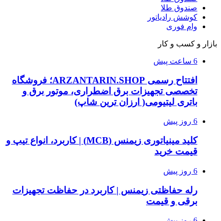
صندوق طلا
کوشش رادیاتور
وام فوری
بازار و کسب و کار
6 ساعت پیش
افتتاح رسمی ARZANTARIN.SHOP؛ فروشگاه
تخصصی تجهیزات برق اضطراری، موتور برق و
باتری لیتیومی( ارزان ترین شاپ)
6 روز پیش
کلید مینیاتوری زیمنس (MCB) | کاربرد، انواع تیپ و
قیمت خرید
6 روز پیش
رله حفاظتی زیمنس | کاربرد در حفاظت تجهیزات
برقی و قیمت
6 روز پیش