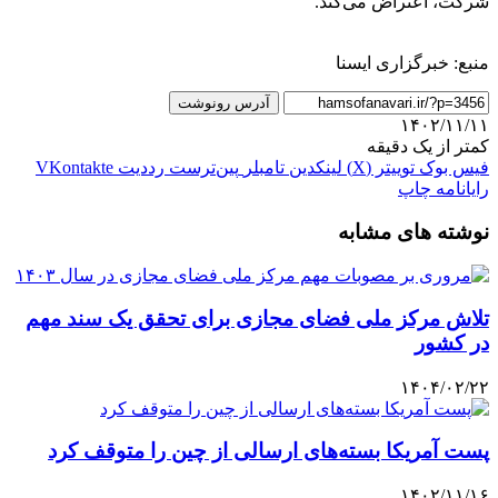
شرکت، اعتراض می‌کند.
منبع: خبرگزاری ایسنا
آدرس رونوشت
۱۴۰۲/۱۱/۱۱
کمتر از یک دقیقه
فیس بوک
توییتر (X)
لینکدین
‫تامبلر
‫پین‌ترست
‫رددیت
‫VKontakte
رایانامه
چاپ
نوشته های مشابه
تلاش مرکز ملی فضای مجازی برای تحقق یک سند مهم
در کشور
۱۴۰۴/۰۲/۲۲
پست آمریکا بسته‌های ارسالی از چین را متوقف کرد
۱۴۰۲/۱۱/۱۶