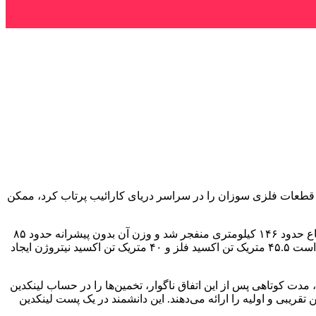
گ «استارشیپ»(Starship) شرکت «اسپیس‌ایکس»(SpaceX) که در اواسط ژانویه قطعات فلزی سوزان را در سراسر دریای کارائیب پرتاب کرد، ممکن
به گفته «جاناتان مکداول»(Jonathan McDowell)، ستاره‌شناس و کارشناس زباله‌های فضایی، مرحله بالایی موشک در ارتفاع حدود ۱۴۶ کیلومتری منفجر شد و وزن آن بدون پیشرانه حدود ۸۵
تن بود. به گفته «کانر بارکر»(Connor Barker)، پژوهشگر شیمی جوی «کالج دانشگاهی لندن»، بازگشت این مرحله موشک به جو زمین ممکن است ۴۵.۵ متریک تن اکسید فلز و ۴۰ متریک تن اکسید نیتروژن ایجاد
ناشی از موشک‌ها و آلاینده‌های ناشی از ورود مجدد ماهواره‌ها در مجله «Nature» منتشر کرده بود، مدت کوتاهی پس از این اتفاق ناگوار، تخمین‌ها را در حساب لینکدین
قریبی و اولیه را ارائه می‌دهند. این دانشمند در یک پست لینکدین