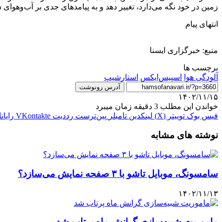
زمین در خود نگه می‌دارد، تغییر دهد و به پیامدهای جدی بر آب‌وهوای 
انتهای پیام
منبع: خبرگزاری ایسنا
برچسب ها
آلودگی هوا
اسپیس‌ایکس
استارشیپ
آدرس رونوشت
۱۴۰۲/۱۱/۱۵
خواندن این مطلب 3 دقیقه زمان میبرد
فیس بوک
توییتر (X)
لینکدین
‫تامبلر
‫پین‌ترست
‫رددیت
‫VKontakte
رایان
نوشته های مشابه
سامسونگ، موبایل تاشو با ۳ صفحه نمایش می‌سازد؟
۱۴۰۲/۱۱/۱۳
ماموریت شبیه‌سازی گرانش ماه پرتاب شد