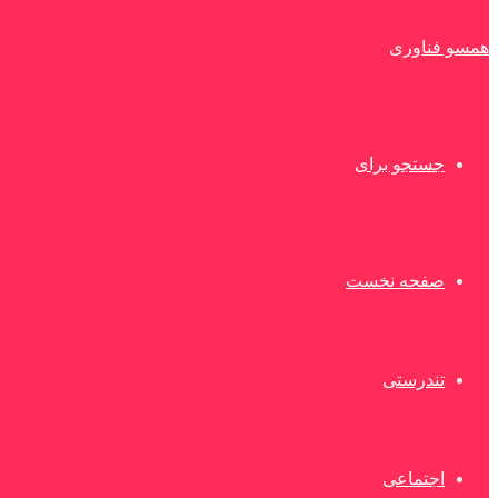
همسو فناوری
جستجو برای
صفحه نخست
تندرستی
اجتماعی