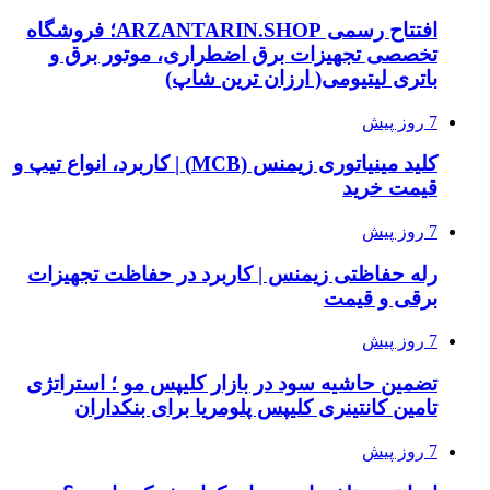
افتتاح رسمی ARZANTARIN.SHOP؛ فروشگاه
تخصصی تجهیزات برق اضطراری، موتور برق و
باتری لیتیومی( ارزان ترین شاپ)
7 روز پیش
کلید مینیاتوری زیمنس (MCB) | کاربرد، انواع تیپ و
قیمت خرید
7 روز پیش
رله حفاظتی زیمنس | کاربرد در حفاظت تجهیزات
برقی و قیمت
7 روز پیش
تضمین حاشیه سود در بازار کلیپس مو ؛ استراتژی
تامین کانتینری کلیپس پلومریا برای بنکداران
7 روز پیش