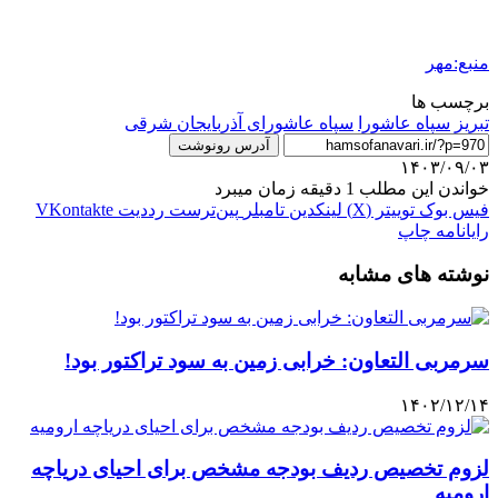
منبع:مهر
برچسب ها
تبریز
سپاه عاشورا
سپاه عاشورای آذربایجان شرقی
آدرس رونوشت
۱۴۰۳/۰۹/۰۳
خواندن این مطلب 1 دقیقه زمان میبرد
فیس بوک
توییتر (X)
لینکدین
‫تامبلر
‫پین‌ترست
‫رددیت
‫VKontakte
رایانامه
چاپ
نوشته های مشابه
سرمربی التعاون: خرابی زمین به سود تراکتور بود!
۱۴۰۲/۱۲/۱۴
لزوم تخصیص ردیف بودجه مشخص برای احیای دریاچه
ارومیه