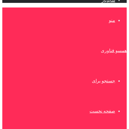
سایدبار
منو
همسو فناوری
جستجو برای
صفحه نخست