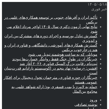
۱۴۰۵/۰۵/۱۸
خبر فوری
تأکید ایران و آفریقای جنوبی بر توسعه همکاری‌های علمی در
بریکس
نتایج نهایی آزمون دکتری سال ۱۴۰۵ اواخر مرداد اعلام می
شود
گسترش تبادل بورسیه و اجرای دوره های مشترک بین ایران
و اندونزی
گسترش همکاری‌های آموزشی، دانشگاهی و فناوری ایران و
هند درچارچوب بریکس
موبایلی که به ساعت هوشمند تبدیل می شود
خبرنگاران در طول جنگ فقط روایتگر خسارت‌ها نبودند
ثبت‌نام رقابت بزرگ المپیک فناوری ۲۰۲۶ آغاز شد
افشین: «رسانه» نهاد پنجم در اکوسیستم پارادایم قدرت‌بنیان
است
خبرنگاران حوزه فناوری، مترجمان تحول دیجیتال برای افکار
عمومی هستند
حمله به لامرد با بمب فسفری بود/ ارائه شواهد علمی به
مجامع بین‌الملل
ورود
نوشته تصادفی