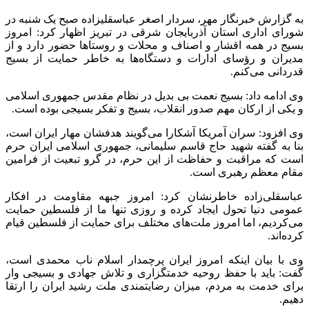
به گزارش خبرنگار مهر، سردار اصغر
عباسقلیزاده
صبح یک شنبه در
شورای اداری استان آذربایجان شرقی در تبریز اظهار کرد: امروز
بسیج در همه اقشار و اصناف و محلات و روستاها حضور دارد و از
مدیران و رؤسای ادارات و دستگاه‌ها به خاطر حمایت از بسیج
قدردانی می‌کنم.
وی ادامه داد: بسیج نعمت بی
بدیل
در نظام مقدس جمهوری اسلامی
و یکی از ارکان مهم صدور انقلاب، بسیج و تفکر بسیجی بوده است.
وی افزود: سران آمریکا آشکارا می‌گویند هدفشان مهار ایران است،
بنا به گفته شهید حاج قاسم سلیمانی، جمهوری اسلامی ایران حرم
است که مراقبت و حفاظت از این حرم، در گرو تبعیت از فرامین
مقام معظم رهبری است.
عباسقلی‌زاده خاطرنشان کرد: امروز جبهه مقاومت در افکار
عمومی دنیا تحول ایجاد کرده و روزی تنها ما از فلسطین حمایت
می‌کردیم، اما امروز ملت‌های مختلف برای حمایت از فلسطین قیام
کرده‌اند.
وی با بیان اینکه امروز ایران پرچمدار اسلام ناب محمدی است،
گفت: باید با حفظ روحیه خدمتگزاری و تلاش جهادی و بسیجی
وار
برای خدمت به مردم، میزان رضایتمندی ملت رشید ایران را ارتقا
دهیم.