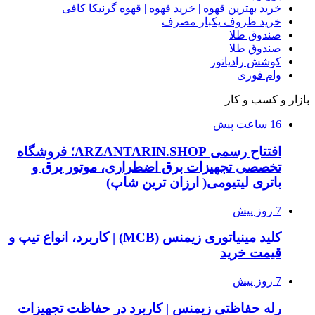
خرید بهترین قهوه | خرید قهوه | قهوه گرنیکا کافی
خرید ظروف یکبار مصرف
صندوق طلا
صندوق طلا
کوشش رادیاتور
وام فوری
بازار و کسب و کار
16 ساعت پیش
افتتاح رسمی ARZANTARIN.SHOP؛ فروشگاه
تخصصی تجهیزات برق اضطراری، موتور برق و
باتری لیتیومی( ارزان ترین شاپ)
7 روز پیش
کلید مینیاتوری زیمنس (MCB) | کاربرد، انواع تیپ و
قیمت خرید
7 روز پیش
رله حفاظتی زیمنس | کاربرد در حفاظت تجهیزات