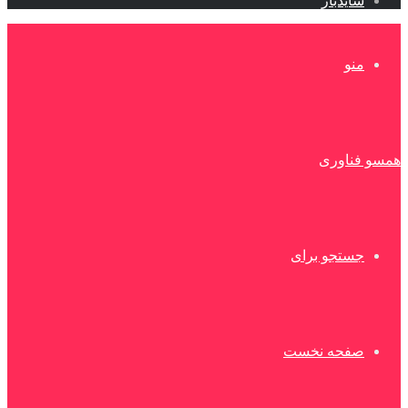
سایدبار
منو
همسو فناوری
جستجو برای
صفحه نخست