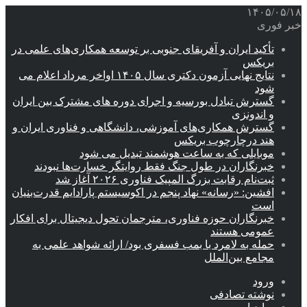
۱۴۰۵/۰۵/۱۸
خبر فوری
تأکید ایران و آفریقای جنوبی بر توسعه همکاری‌های علمی در
بریکس
نتایج نهایی آزمون دکتری سال ۱۴۰۵ اواخر مرداد اعلام می
شود
گسترش تبادل بورسیه و اجرای دوره های مشترک بین ایران
و اندونزی
گسترش همکاری‌های آموزشی، دانشگاهی و فناوری ایران و
هند درچارچوب بریکس
موبایلی که به ساعت هوشمند تبدیل می شود
خبرنگاران در طول جنگ فقط روایتگر خسارت‌ها نبودند
ثبت‌نام رقابت بزرگ المپیک فناوری ۲۰۲۶ آغاز شد
افشین: «رسانه» نهاد پنجم در اکوسیستم پارادایم قدرت‌بنیان
است
خبرنگاران حوزه فناوری، مترجمان تحول دیجیتال برای افکار
عمومی هستند
حمله به لامرد با بمب فسفری بود/ ارائه شواهد علمی به
مجامع بین‌الملل
ورود
نوشته تصادفی