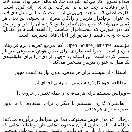
صدا و تصویر، کار می‌کند. شرکت متا، که مالک فیس‌بوک است، لاما
را در رقابت با چت جی‌پی‌تی شرکت اپن‌ای‌آی ارائه کرده است.
تفاوت اصلی لاما و چت جی‌پی‌تی این است که تمامی مدل‌های لاما
به عنوان نرم‌افزار متن‌باز و رایگان معرفی می‌شوند. این یعنی هر
کسی می‌تواند کد منبع مدل لاما را دانلود کرده، آن را اجرا و ویرایش
کند (در صورتی که سخت‌افزار مناسب را داشته باشد). در مقابل،
چت جی‌پی‌تی فقط از طریق اپن ای‌آی قابل دسترسی است.
مؤسسه Open Source Initiative، که مرجع تعریف نرم‌افزارهای
متن‌باز است، اخیراً استانداردی برای تعیین هوش مصنوعی متن‌باز
منتشر کرده است. این استاندارد «چهار آزادی» را برای طبقه‌بندی
یک مدل به عنوان متن‌باز مشخص می‌کند:
– استفاده از سیستم برای هر هدفی، بدون نیاز به کسب مجوز
– مطالعه نحوه کارکرد سیستم و بررسی اجزای آن
– ویرایش سیستم برای هر هدفی، از جمله تغییر در خروجی آن
– به‌اشتراک‌گذاری سیستم با دیگران برای استفاده، با یا بدون
تغییرات، برای هر هدفی
درحالی که مدل هوش مصنوعی لاما این شرایط را برآورده نمی‌کند؛
چراکه استفاده تجاری از آن محدودیت‌هایی دارد و فعالیت‌هایی که
ممکن است زیان‌بار یا غیرقانونی باشند، ممنوع شده‌اند. همچنین