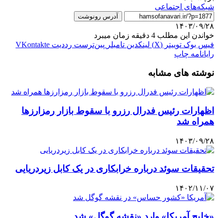
شبکه‌های اجتماعی
آدرس رونوشت
۱۴۰۳/۰۹/۲۸
خواندن این مطلب 4 دقیقه زمان میبرد
فیس بوک
توییتر (X)
لینکدین
‫تامبلر
‫پین‌ترست
‫رددیت
‫VKontakte
رایانامه
چاپ
نوشته های مشابه
اظهارات رئیس فدرال رزرو با سقوط بازار رمزارزها
همراه شد
۱۴۰۳/۰۹/۲۸
تحقیقات سوئد درباره خرابکاری در یک کابل‌ زیردریایی
۱۴۰۲/۱۱/۰۷
«خلیج آمریکا» وارد «نقشه گوگل» شد