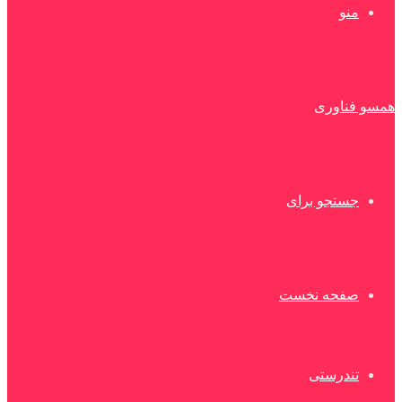
منو
همسو فناوری
جستجو برای
صفحه نخست
تندرستی