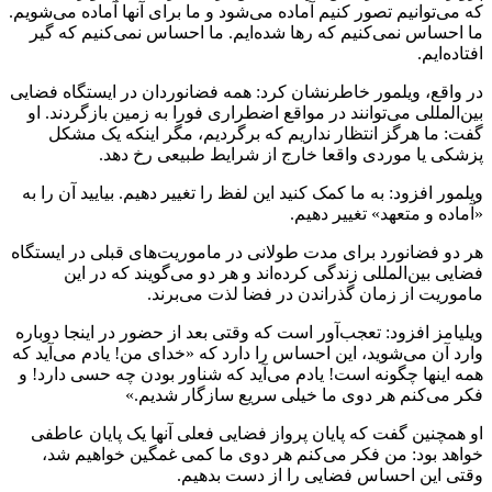
که می‌توانیم تصور کنیم آماده می‌شود و ما برای آنها آماده می‌شویم.
ما احساس نمی‌کنیم که رها شده‌ایم. ما احساس نمی‌کنیم که گیر
افتاده‌ایم.
در واقع، ویلمور خاطرنشان کرد: همه فضانوردان در ایستگاه فضایی
بین‌المللی می‌توانند در مواقع اضطراری فورا به زمین بازگردند. او
گفت: ما هرگز انتظار نداریم که برگردیم، مگر اینکه یک مشکل
پزشکی یا موردی واقعا خارج از شرایط طبیعی رخ دهد.
ویلمور افزود: به ما کمک کنید این لفظ را تغییر دهیم. بیایید آن را به
«آماده و متعهد» تغییر دهیم.
هر دو فضانورد برای مدت طولانی در ماموریت‌های قبلی در ایستگاه
فضایی بین‌المللی زندگی کرده‌اند و هر دو می‌گویند که در این
ماموریت از زمان گذراندن در فضا لذت می‌برند.
ویلیامز افزود: تعجب‌آور است که وقتی بعد از حضور در اینجا دوباره
وارد آن می‌شوید، این احساس را دارد که «خدای من! یادم می‌آید که
همه اینها چگونه است! یادم می‌آید که شناور بودن چه حسی دارد! و
فکر می‌کنم هر دوی ما خیلی سریع سازگار شدیم.»
او همچنین گفت که پایان پرواز فضایی فعلی آنها یک پایان عاطفی
خواهد بود: من فکر می‌کنم هر دوی ما کمی غمگین خواهیم شد،
وقتی این احساس فضایی را از دست بدهیم.