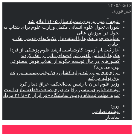
۱۴۰۵/۰۵/۱۶
خبر فوری
نتیجه آزمون ورودی سمپاد سال ۱۴۰۵ اعلام شد
شورای تحول علوم انسانی مکمل وزارت علوم برای شتاب به
تحول در آموزش عالی
عملیات جدید هکرها با استفاده از تکنیک‌های قدیمی هک و
اخاذی
آغاز ثبت‌نام‌ آزمون کارشناسی ارشد علوم پزشکی از فردا
هکرها با تماس تلفنی شرکت‌های مالی را هک کردند
کشورهای در حال توسعه چگونه از انقلاب هوش مصنوعی
بهره می‌برند؟
انرژی‌های نو و رشد تولید کشاورزی/ وقتی پسماند مزرعه‌
برق تولید می‌کند
وزیر علوم ایران با رئیس بیت‌الحکمه عراق دیدار کرد
توسعه فناوری، مسیر رقابت‌پذیری صنعت قطعه‌سازی است
تمدید مهلت ثبت‌نام دومین نمایشگاه «فر ایران ۲» تا ۳۱ مرداد
ورود
نوشته تصادفی
سایدبار