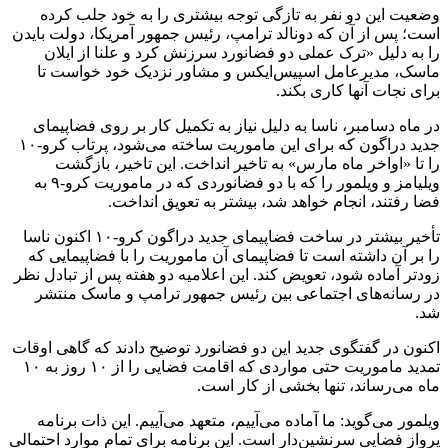
وضعیت این دو نفر به تازگی توجه بیشتری را به خود جلب کرده
است؛ پس از آن که دونالد ترامپ، رئیس جمهور آمریکا، دولت بایدن
را به دلیل «ترک عملی دو فضانورد سرزنش کرد و علنا از ایلان
ماسک، مدیرعامل اسپیس‌ایکس و مشاور نزدیک خود خواست تا
برای نجات آنها کاری بکند.
در ماه دسامبر، ناسا به دلیل نیاز به تکمیل کار بر روی فضاپیمای
جدید دراگون که برای این ماموریت ساخته می‌شود، پرتاب کرو-۱۰
را تا «اواخر ماه مارس» به تاخیر انداخت. این تاخیر، بازگشت
ویلیامز و ویلمور را که با دو فضانوردی که در ماموریت کرو-۹ به
فضا رفتند، انجام خواهد شد، بیشتر به تعویق انداخت.
تأخیر بیشتر در ساخت فضاپیمای جدید دراگون کرو-۱۰ اکنون ناسا
را ‌بر آن داشته است تا فضاپیمای آن ماموریت را با فضاپیمایی که
زودتر آماده شود، تعویض کند. این اعلامیه دو هفته پس از تبادل نظر
در رسانه‌های اجتماعی بین رئیس‌ جمهور ترامپ و ماسک منتشر
شد.
اکنون در گفتگوی جدید این دو فضانورد توضیح دادند که گاهی اوقات
تمدید ماموریت حتی مواردی که اقامت فضایی را از ۱۰ روز به ۱۰
ماه می‌رساند، تنها بخشی از کار است.
ویلمور می‌گوید: ما آماده می‌آییم، متعهد می‌آییم. این ذات برنامه
پرواز فضایی سرنشین‌دار است. این برنامه برای تمام موارد احتمالی