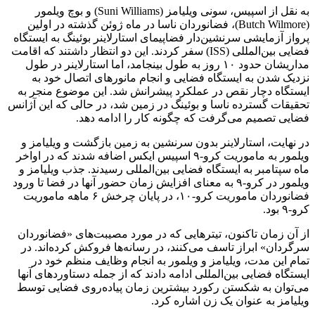
به نقل از اسپیس، سونی ویلیامز (Suni Williams) و بوچ ویلمور
(Butch Wilmore)، فضانوردان ناسا در ماه ژوئن گذشته در اولین
پرواز آزمایشی سرنشین‌دار فضاپیمای استارلاینر بوئینگ به ایستگاه
فضایی بین‌المللی (ISS) سفر کردند. این دو انتظار داشتند که اقامت
مداریشان حدود ۱۰ روز به طول بینجامد، اما استارلاینر در طول
نزدیک شدن به ایستگاه فضایی و انجام مانورهای اتصال خود به
ایستگاه دچار نقص در عملکرد پیشرانش شد. این موضوع منجر به
تحقیقات گسترده ناسا و بوئینگ در زمین شد، در حالی که این آژانس
فضایی تصمیم می‌گرفت که چگونه کار را ادامه دهد.
در نهایت، استارلاینر بدون سرنشین به زمین بازگشت و ویلیامز و
ویلمور به ماموریت کرو-۹ اسپیس ایکس اضافه شدند که در اواخر
ماه سپتامبر به ایستگاه فضایی بین‌المللی رسیدند. جذب ویلیامز و
ویلمور در کرو-۹ به معنای افزایش زمان حضور آنها در فضا تا ورود
فضانوردان ماموریت کرو-۱۰، در پایان چرخش ۶ ماهه ماموریت
کرو-۹ بود.
از آن زمان تاکنون، تیترهایی که در مورد مصیبت‌های «فضانوردان
سرگردان» ابراز تاسف می‌کنند، در رسانه‌ها فروکش کرده‌اند. در
تمام این مدت، ویلیامز و ویلمور به انجام وظایف منظم خود در
ایستگاه فضایی بین‌المللی ادامه دادند که از جمله دستاوردهای آنها
می‌توان به شکستن رکورد بیشترین زمان پیاده‌روی فضایی توسط
ویلیامز به عنوان یک زن اشاره کرد.