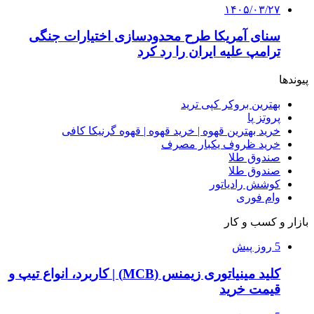
۱۴۰۵/۰۳/۲۷
سنای آمریکا طرح محدودسازی اختیارات جنگی
ترامپ علیه ایران را رد کرد
پیوندها
بهترین بروکر کپی ترید
پروتز پا
خرید بهترین قهوه | خرید قهوه | قهوه گرنیکا کافی
خرید ظروف یکبار مصرف
صندوق طلا
صندوق طلا
کوشش رادیاتور
وام فوری
بازار و کسب و کار
5 روز پیش
کلید مینیاتوری زیمنس (MCB) | کاربرد، انواع تیپ و
قیمت خرید