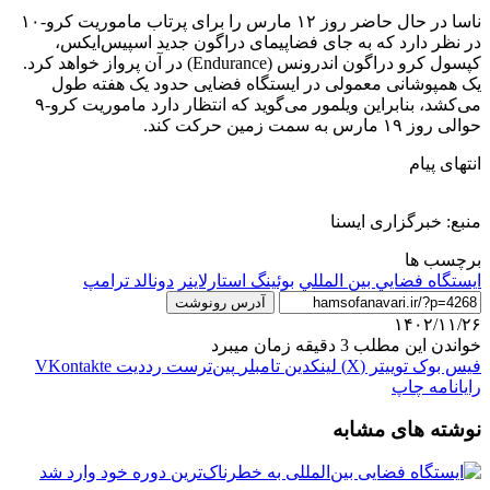
ناسا در حال حاضر روز ۱۲ مارس را برای پرتاب ماموریت کرو-۱۰
در نظر دارد که به جای فضاپیمای دراگون جدید اسپیس‌ایکس،
کپسول کرو دراگون اندرونس (Endurance) در آن پرواز خواهد کرد.
یک همپوشانی معمولی در ایستگاه فضایی حدود یک هفته طول
می‌کشد، بنابراین ویلمور می‌گوید که انتظار دارد ماموریت کرو-۹
حوالی روز ۱۹ مارس به سمت زمین حرکت کند.
انتهای پیام
منبع: خبرگزاری ایسنا
برچسب ها
ايستگاه فضايي بين المللي
بوئینگ استارلاینر
دونالد ترامپ
آدرس رونوشت
۱۴۰۲/۱۱/۲۶
خواندن این مطلب 3 دقیقه زمان میبرد
فیس بوک
توییتر (X)
لینکدین
‫تامبلر
‫پین‌ترست
‫رددیت
‫VKontakte
رایانامه
چاپ
نوشته های مشابه