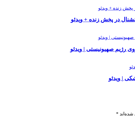
نشنال در پخش زنده + ویدئو
 رژیم صهیونیستی | ویدئو
کی | ویدئو
شده‌اند
*