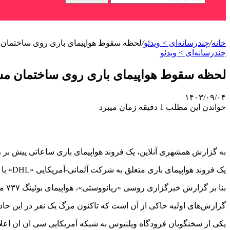
خانه
/
چندرسانه‌ای > ویدئو
/
لحظه سقوط هواپیمای باری روی ساختمان مس
چندرسانه‌ای > ویدئو
لحظه سقوط هواپیمای باری روی ساختمان مسکو
۱۴۰۳/۰۹/۰۴
خواندن این مطلب 1 دقیقه زمان میبرد
به گزارش همشهری آنلاین، یک فروند هواپیمای باری ساعاتی پیش ب
یک فروند هواپیمای باری متعلق به شرکت آلمانی-آمریکایی «DHL» با چهار سرنشین از جمله دو خلبان، بر روی یک ساختمان مسکونی دو طبقه سقوط کرد و آتش گرفت.
بنا بر گزارش خبرگزاری روسی «ریانووستی»، هواپیمای بوئینگ ۷۳۷ مدل ۴۰۰ در ساعت ۰۵:۳۸ بامداد امروز (دوشنبه) به وقت تهران، از شهر «لایپزیگ» آلمان به سمت ویلنیوس لیتوانی حرکت کرده بود.
گزارش‌های اولیه حاکی از آن است که تاکنون مرگ یک نفر در این حادث
یکی از سخنگویان فرودگاه ویلنیوس به شبکه آمریکایی سی ان ان اع