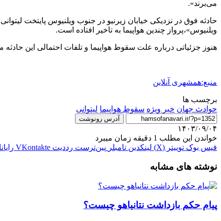
می‌برند».
حادثه فوق در نزدیکی خیابان زیرنیو در جنوب ویلنیوس پایتخت لیتوا
ویلنیوس»،‌پرواز چندین هواپیما به تاخیر افتاده است.
هنوز جزئیاتی درباره علت سقوط هواپیما و تلفات احتمالی این حادثه 
منبع:همشهری آنلاین
برچسب ها
حوادث جهان
خبر ویژه
سقوط هواپیما
لیتوانی
آدرس رونوشت
۱۴۰۳/۰۹/۰۴
خواندن این مطلب 1 دقیقه زمان میبرد
فیس بوک
توییتر (X)
لینکدین
‫تامبلر
‫پین‌ترست
‫رددیت
‫VKontakte
رایان
نوشته های مشابه
پیام حکم بازداشت نتانیاهو چیست؟