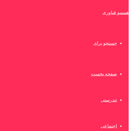
همسو فناوری
جستجو برای
صفحه نخست
تندرستی
اجتماعی