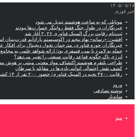
۱۴۰۵/۰۵/۱۷
خبر فوری
موبایلی که به ساعت هوشمند تبدیل می شود
خبرنگاران در طول جنگ فقط روایتگر خسارت‌ها نبودند
ثبت‌نام رقابت بزرگ المپیک فناوری ۲۰۲۶ آغاز شد
افشین: «رسانه» نهاد پنجم در اکوسیستم پارادایم قدرت‌بنیان ا
خبرنگاران حوزه فناوری، مترجمان تحول دیجیتال برای افکار 
حمله به لامرد با بمب فسفری بود/ ارائه شواهد علمی به مجامع ب
انرژی پاک چگونه قواعد رقابت صنعتی را تغییر می‌دهد؟
طراحی پلتفرم هوشمند اکتشاف مواد معدنی مبتنی بر هوش م
کشف نقش احتمالی اتوآنتی‌بادی‌ها در مقابله با سرطان
رقابت ۴۷۰۰ نخبه در المپیک فناوری/ حضور ۲۰۰ نفر از ۱۴ کشور دنیا
ورود
نوشته تصادفی
سایدبار
منو