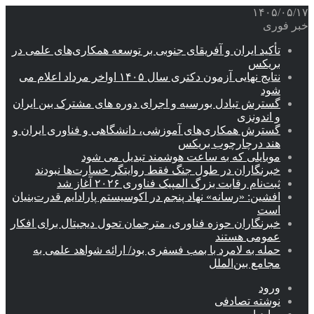
۱۴۰۵/۰۵/۱۷
خبر فوری
تأکید ایران و آفریقای جنوبی بر توسعه همکاری‌های علمی در
بریکس
نتایج نهایی آزمون دکتری سال ۱۴۰۵ اواخر مرداد اعلام می
شود
گسترش تبادل بورسیه و اجرای دوره های مشترک بین ایران
و اندونزی
گسترش همکاری‌های آموزشی، دانشگاهی و فناوری ایران و
هند درچارچوب بریکس
موبایلی که به ساعت هوشمند تبدیل می شود
خبرنگاران در طول جنگ فقط روایتگر خسارت‌ها نبودند
ثبت‌نام رقابت بزرگ المپیک فناوری ۲۰۲۶ آغاز شد
افشین: «رسانه» نهاد پنجم در اکوسیستم پارادایم قدرت‌بنیان
است
خبرنگاران حوزه فناوری، مترجمان تحول دیجیتال برای افکار
عمومی هستند
حمله به لامرد با بمب فسفری بود/ ارائه شواهد علمی به
مجامع بین‌الملل
ورود
نوشته تصادفی