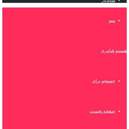
سایدبار
منو
همسو فناوری
جستجو برای
صفحه نخست