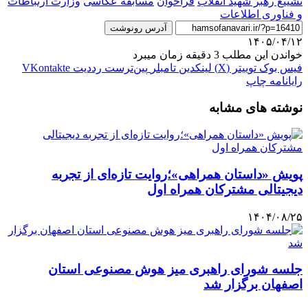
تشییع رهبر شهید انقلاب
فراخوان
مسابقه عکاسی
وزارت ارتباطات
و فناوری اطلاعات
آدرس رونوشت
۱۴۰۵/۰۴/۱۲
خواندن این مطلب 3 دقیقه زمان میبرد
فیس بوک
توییتر (X)
لینکدین
‫تامبلر
‫پین‌ترست
‫رددیت
‫VKontakte
رایانامه
چاپ
نوشته های مشابه
پویش «داستان همراهی»؛روایت تازه‌ای از تجربه
دیجیتالی مشترکان همراه اول
۱۴۰۴/۰۸/۲۵
جلسه شورای راهبری میز هوش مصنوعی استان
اصفهان برگزار شد