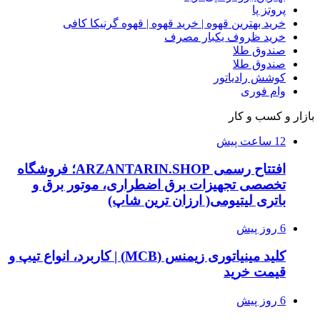
پروتز پا
خرید بهترین قهوه | خرید قهوه | قهوه گرنیکا کافی
خرید ظروف یکبار مصرف
صندوق طلا
صندوق طلا
کوشش رادیاتور
وام فوری
بازار و کسب و کار
12 ساعت پیش
افتتاح رسمی ARZANTARIN.SHOP؛ فروشگاه
تخصصی تجهیزات برق اضطراری، موتور برق و
باتری لیتیومی( ارزان ترین شاپ)
6 روز پیش
کلید مینیاتوری زیمنس (MCB) | کاربرد، انواع تیپ و
قیمت خرید
6 روز پیش