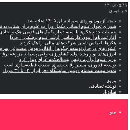
۱۴۰۵/۰۵/۱۷
خبر فوری
نتیجه آزمون ورودی سمپاد سال ۱۴۰۵ اعلام شد
شورای تحول علوم انسانی مکمل وزارت علوم برای شتاب به ت
عملیات جدید هکرها با استفاده از تکنیک‌های قدیمی هک و اخاذی
آغاز ثبت‌نام‌ آزمون کارشناسی ارشد علوم پزشکی از فردا
هکرها با تماس تلفنی شرکت‌های مالی را هک کردند
کشورهای در حال توسعه چگونه از انقلاب هوش مصنوعی بهره م
انرژی‌های نو و رشد تولید کشاورزی/ وقتی پسماند مزرعه‌ برق ت
وزیر علوم ایران با رئیس بیت‌الحکمه عراق دیدار کرد
توسعه فناوری، مسیر رقابت‌پذیری صنعت قطعه‌سازی است
تمدید مهلت ثبت‌نام دومین نمایشگاه «فر ایران ۲» تا ۳۱ مرداد
ورود
نوشته تصادفی
سایدبار
منو