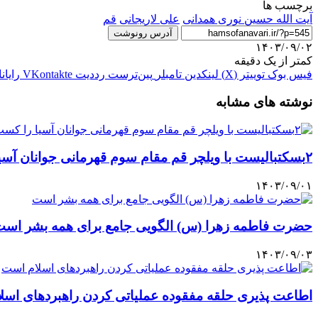
برچسب ها
آیت الله حسین نوری همدانی
علی لاریجانی
قم
آدرس رونوشت
۱۴۰۳/۰۹/۰۲
کمتر از یک دقیقه
فیس بوک
توییتر (X)
لینکدین
‫تامبلر
‫پین‌ترست
‫رددیت
‫VKontakte
رایان
نوشته های مشابه
۲بسکتبالیست با ویلچر قم مقام سوم قهرمانی جوانان آسیا را کسب کردند
۱۴۰۳/۰۹/۰۱
حضرت فاطمه زهرا (س) الگویی جامع برای همه بشر اس
۱۴۰۳/۰۹/۰۳
اطاعت پذیری حلقه مفقوده عملیاتی کردن راهبردهای اسل