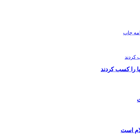
امه
چاپ
ت
ام است