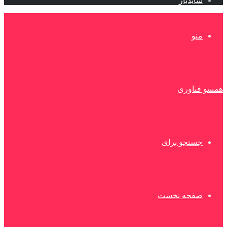
سایدبار
منو
همسو فناوری
جستجو برای
صفحه نخست