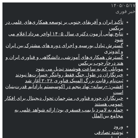
۱۴۰۵/۰۵/۱۷
خبر فوری
تأکید ایران و آفریقای جنوبی بر توسعه همکاری‌های علمی در
بریکس
نتایج نهایی آزمون دکتری سال ۱۴۰۵ اواخر مرداد اعلام می
شود
گسترش تبادل بورسیه و اجرای دوره های مشترک بین ایران
و اندونزی
گسترش همکاری‌های آموزشی، دانشگاهی و فناوری ایران و
هند درچارچوب بریکس
موبایلی که به ساعت هوشمند تبدیل می شود
خبرنگاران در طول جنگ فقط روایتگر خسارت‌ها نبودند
ثبت‌نام رقابت بزرگ المپیک فناوری ۲۰۲۶ آغاز شد
افشین: «رسانه» نهاد پنجم در اکوسیستم پارادایم قدرت‌بنیان
است
خبرنگاران حوزه فناوری، مترجمان تحول دیجیتال برای افکار
عمومی هستند
حمله به لامرد با بمب فسفری بود/ ارائه شواهد علمی به
مجامع بین‌الملل
ورود
نوشته تصادفی