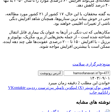
گلخانه‌ای می‌تواند افزایش ۶۰ درصدی موارد را تا سال ۲۰۵۰ به تنها
۴۰ درصد کاهش دهد.
به گفته محققان، با این حال، ۱۷ کشور از ۲۱ کشور مورد مطالعه،
حتی در خوش بینانه ترین سناریوها، همچنان شاهد افزایش دنگی
ناشی از تغییرات اقلیمی خواهند بود.
مکان‌هایی که تب دنگی در آن‌ها به عنوان یک بیماری قابل انتقال
شناخته شده است – از جمله بخش‌هایی از پرو، مکزیک، بولیوی و
برزیل – با افزایش ۱۵۰ تا ۲۰۰ درصدی عفونت‌ها طی چند دهه آینده،
ممکن است با بیشترین افزایش مواجه شوند.
منبع:خبرگزاری سلامت
آدرس رونوشت
۱۴۰۳/۰۹/۰۱
خواندن این مطلب 2 دقیقه زمان میبرد
فیس بوک
توییتر (X)
لینکدین
‫تامبلر
‫پین‌ترست
‫رددیت
‫VKontakte
رایانامه
چاپ
نوشته های مشابه