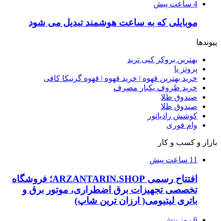
4 ساعت پیش
موبایلی که به ساعت هوشمند تبدیل می شود
پیوندها
بهترین بروکر کپی ترید
پروتز پا
خرید بهترین قهوه | خرید قهوه | قهوه گرنیکا کافی
خرید ظروف یکبار مصرف
صندوق طلا
صندوق طلا
کوشش رادیاتور
وام فوری
بازار و کسب و کار
11 ساعت پیش
افتتاح رسمی ARZANTARIN.SHOP؛ فروشگاه
تخصصی تجهیزات برق اضطراری، موتور برق و
باتری لیتیومی( ارزان ترین شاپ)
6 روز پیش