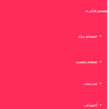
همسو فناوری
جستجو برای
صفحه نخست
تندرستی
اجتماعی