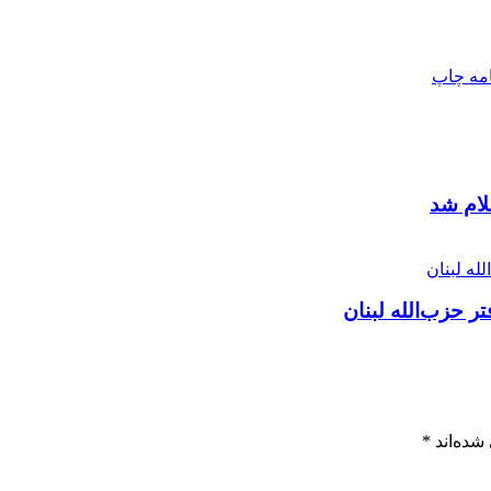
امه
چاپ
لام شد
ر حزب‌الله لبنان
شده‌اند
*