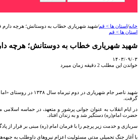
خانه
/
استان ها > قم
/
شهید شهریاری خطاب به دوستانش؛ هرچه دارم فد
استان ها > قم
شهید شهریاری خطاب به دوستانش؛ هرچه دارم
۱۴۰۳/۰۹/۰۳
خواندن این مطلب 2 دقیقه زمان میبرد
شهید ناصر جام شهریار
گرفت.
در ایام انقلاب به عنوان جوانی پرشور و متعهد، در حماسه اسلامی
حضرت امام(ره) دستگیر شد و به زندان افتاد.
سربازی و خدمت زیر پرچم را با فرمان امام (ره) مبنی بر فرار از پ
با آغاز جنگ تحمیلی مدتی مسئولیت اعزام نیروهای داوطلب به جبهه‌های