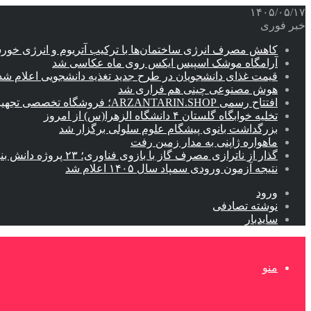
۱۴۰۵/۰۵/۱۷
خبر فوری
کاهش مصرف انرژی ساختمان‌ها با ترکیب آتریوم و انرژی خور
آرامگاه موشک اسپیس ایکس روی ماه عکاسی شد
قیمت غذای دانشجویان در طرح جدید تغذیه دانشجویی اعلام شد
هوش مصنوعی چینی هم فراری شد
افتتاح رسمی ARZANTARIN.SHOP؛ فروشگاه تخصصی تجهیزات برق اضطراری، موتور برق و باتری لیتیومی( ارزان ترین شاپ)
تخلیه خوابگاه گلستان ۴ دانشگاه الزهرا(س) از امروز
بزرگداشت بانوی پیشگام علوم سلولی برگزار شد
ماهواره ژاپنی به مدار زمین رفت
گذار از ناترازی مصرف گاز با بازوی فناوری؛ ۲۳ پروژه دانش بنیان تعریف شد
نتیجه آزمون ورودی سمپاد سال ۱۴۰۵ اعلام شد
ورود
نوشته تصادفی
سایدبار
منو