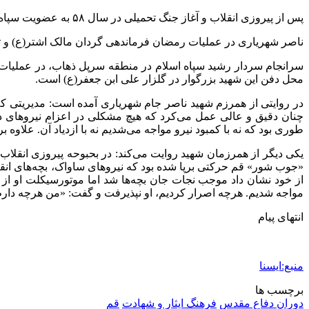
پس از پیروزی انقلاب و آغاز جنگ تحمیلی در سال ۵۸ به عضویت سپاه پاسداران درآمد، مدتی بعد مسئولیت اعزام نیروهای داوطلب به جبهه‌های نبرد را بر عهده گرفت.
ناصر شهریاری در عملیات رمضان فرماندهی گردان مالک اشتر(ع) و تا قبل از عملیات والفجر۴ فرماندهی گردان امام سجاد(ع) در لشگ
محل دفن این شهید بزرگوار در گلزار علی ابن جعفر(ع) است.
در روایتی از همرزم شهید ناصر جام شهریاری آمده است: مدیریتی که
چنان دقیق و عالی عمل می‌کرد که هیچ مشکلی در اعزام نیروهای داوط
طوری بود که نه با کمبود نیرو مواجه می‌شدیم نه با ازدیاد آن. علاوه
یکی دیگر از همرزمان شهید روایت می‌کند: در بحبوحه پیروزی انقلا
«جوب شور» قم حرکتی برپا شده بود که نیروهای ساواک، بچه‌های انقلابی
از خود نشان داد موجب نجات جان بچه‌ها شد اما موتورسیکلت او از ب
مواجه شدیم. هرچه اصرار کردیم، او نپذیرفت و گفت: «من هرچه دارم 
انتهای پیام
منبع:ایسنا
برچسب ها
دوران دفاع مقدس
فرهنگ ایثار و شهادت
قم