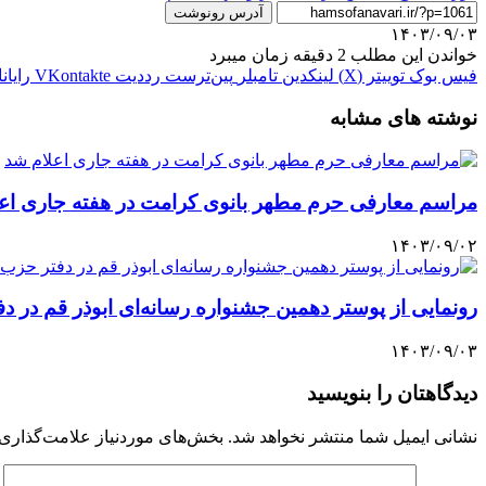
آدرس رونوشت
۱۴۰۳/۰۹/۰۳
خواندن این مطلب 2 دقیقه زمان میبرد
فیس بوک
توییتر (X)
لینکدین
‫تامبلر
‫پین‌ترست
‫رددیت
‫VKontakte
رایان
نوشته های مشابه
مراسم معارفی حرم مطهر بانوی کرامت در هفته جاری اع
۱۴۰۳/۰۹/۰۲
رونمایی از پوستر دهمین جشنواره رسانه‌ای ابوذر قم در دفت
۱۴۰۳/۰۹/۰۳
دیدگاهتان را بنویسید
نشانی ایمیل شما منتشر نخواهد شد.
بخش‌های موردنیاز علامت‌گذاری 