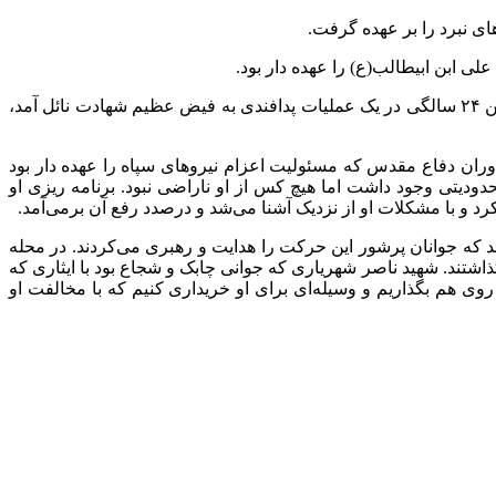
سرانجام سردار رشید سپاه اسلام در منطقه سرپل ذهاب، در عملیات والفجر ۴، که رمز آن یا الله بود در تاریخ ۱۲ مهرماه سال ۱۳۶۲ در سن ۲۴ سالگی در یک عملیات پدافندی به فیض عظیم شهادت نائل آمد،
وران دفاع مقدس که مسئولیت اعزام نیروهای سپاه را عهده دار بود
دودیتی وجود داشت اما هیچ کس از او ناراضی نبود. برنامه ریزی او
کرد و با مشکلات او از نزدیک آشنا می‌شد و درصدد رفع آن برمی‌آمد.
 که جوانان پرشور این حرکت را هدایت و رهبری می‌کردند. در محله
گذاشتند. شهید ناصر شهریاری که جوانی چابک و شجاع بود با ایثاری که
وی هم بگذاریم و وسیله‌ای برای او خریداری کنیم که با مخالفت او