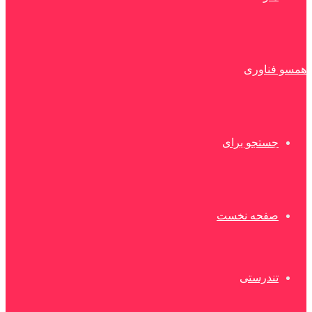
همسو فناوری
جستجو برای
صفحه نخست
تندرستی