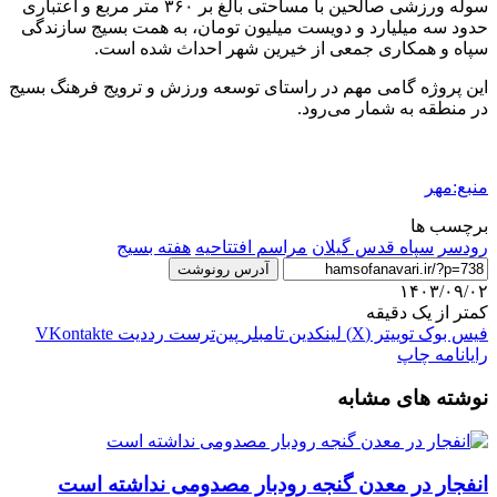
سوله ورزشی
صالحین
با مساحتی بالغ بر ۳۶۰ متر مربع و اعتباری
حدود سه میلیارد و دویست میلیون تومان، به همت بسیج سازندگی
سپاه و همکاری جمعی از خیرین شهر احداث شده است.
این پروژه گامی مهم در راستای توسعه ورزش و ترویج فرهنگ بسیج
در منطقه به شمار می‌رود.
منبع:مهر
برچسب ها
رودسر
سپاه قدس گیلان
مراسم افتتاحیه
هفته بسیج
آدرس رونوشت
۱۴۰۳/۰۹/۰۲
کمتر از یک دقیقه
فیس بوک
توییتر (X)
لینکدین
‫تامبلر
‫پین‌ترست
‫رددیت
‫VKontakte
رایانامه
چاپ
نوشته های مشابه
انفجار در معدن گنجه رودبار مصدومی نداشته است