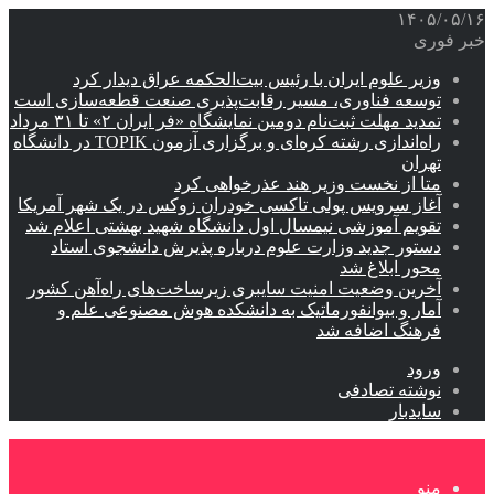
۱۴۰۵/۰۵/۱۶
خبر فوری
وزیر علوم ایران با رئیس بیت‌الحکمه عراق دیدار کرد
توسعه فناوری، مسیر رقابت‌پذیری صنعت قطعه‌سازی است
تمدید مهلت ثبت‌نام دومین نمایشگاه «فر ایران ۲» تا ۳۱ مرداد
راه‌اندازی رشته کره‌ای و برگزاری آزمون TOPIK در دانشگاه
تهران
متا از نخست وزیر هند عذرخواهی کرد
آغاز سرویس پولی تاکسی خودران زوکس در یک شهر آمریکا
تقویم آموزشی نیمسال اول دانشگاه شهید بهشتی اعلام شد
دستور جدید وزارت علوم درباره پذیرش دانشجوی استاد
محور ابلاغ شد
آخرین وضعیت امنیت سایبری زیرساخت‌های راه‌آهن کشور
آمار و بیوانفورماتیک به دانشکده هوش مصنوعی علم و
فرهنگ اضافه شد
ورود
نوشته تصادفی
سایدبار
منو