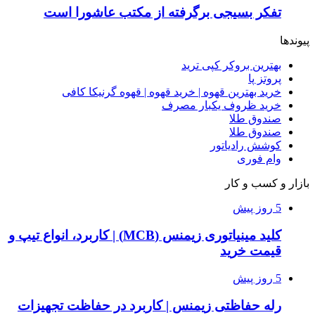
تفکر بسیجی برگرفته از مکتب عاشورا است
پیوندها
بهترین بروکر کپی ترید
پروتز پا
خرید بهترین قهوه | خرید قهوه | قهوه گرنیکا کافی
خرید ظروف یکبار مصرف
صندوق طلا
صندوق طلا
کوشش رادیاتور
وام فوری
بازار و کسب و کار
5 روز پیش
کلید مینیاتوری زیمنس (MCB) | کاربرد، انواع تیپ و
قیمت خرید
5 روز پیش
رله حفاظتی زیمنس | کاربرد در حفاظت تجهیزات