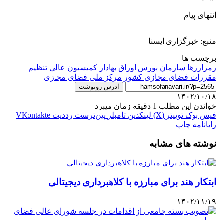
انتهای پیام
منبع: خبرگزاری ایسنا
برچسب ها
رمزارزها
سازمان بورس اوراق بهادار
کمیسیون عالی تنظیم
مقررات فضای مجازی کشور
مرکز ملی فضای مجازی
آدرس رونوشت
۱۴۰۲/۱۰/۱۸
خواندن این مطلب 1 دقیقه زمان میبرد
فیس بوک
توییتر (X)
لینکدین
‫تامبلر
‫پین‌ترست
‫رددیت
‫VKontakte
رایانامه
چاپ
نوشته های مشابه
ابتکار هند برای مبارزه با کلاهبرداری دیجیتالی
۱۴۰۲/۱۱/۱۹