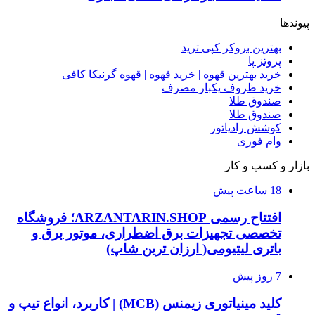
پیوندها
بهترین بروکر کپی ترید
پروتز پا
خرید بهترین قهوه | خرید قهوه | قهوه گرنیکا کافی
خرید ظروف یکبار مصرف
صندوق طلا
صندوق طلا
کوشش رادیاتور
وام فوری
بازار و کسب و کار
18 ساعت پیش
افتتاح رسمی ARZANTARIN.SHOP؛ فروشگاه
تخصصی تجهیزات برق اضطراری، موتور برق و
باتری لیتیومی( ارزان ترین شاپ)
7 روز پیش
کلید مینیاتوری زیمنس (MCB) | کاربرد، انواع تیپ و