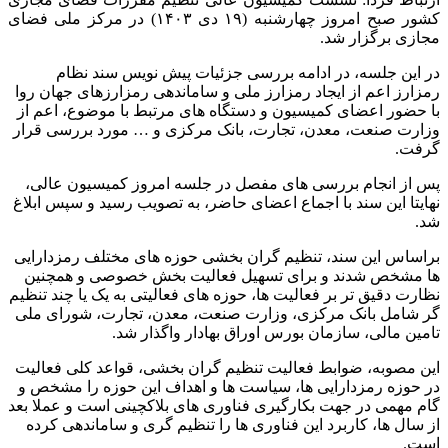
کشور صبح امروز چهارشنبه (۱۹ دی ۱۴۰۳) در مرکز ملی فضای
مجازی برگزار شد.
در این جلسه، در ادامه بررسی جزئیات پیش نویس سند نظام
رمزارز اعم از ایجاد رمزارز ملی و ساماندهی رمزارزهای جهان روا
با حضور اعضای کمیسیون و دستگاه های مرتبط با موضوع، اعم از
وزارت صنعت، معدن، تجارت، بانک مرکزی و … مورد بررسی قرار
گرفت.
پس از انجام بررسی های مفصل در جلسه امروز کمیسیون عالی،
نهایتا این سند با اجماع اعضای حاضر، به تصویب رسید و سپس ابلاغ
شد.
براساس این سند، تنظیم گران بخشی حوزه های مختلف رمزدارایی
ها مشخص شدند و برای تسهیل فعالیت بخش خصوصی و همچنین
نظارت دقیق تر بر فعالیت ها، حوزه های فعالیتی به یک یا چند تنظیم
گر شامل بانک مرکزی، وزارت صنعت، معدن، تجارت، شورای ملی
تامین مالی، سازمان بورس اوراق بهادار واگذار شد.
این مصوبه، ضوابط فعالیت تنظیم گران بخشی، قواعد کلی فعالیت
در حوزه رمزدارایی ها، سیاست ها و اهداف این حوزه را مشخص و
گام مهمی در جهت بکارگیری فناوری های بلاکچینی است و عملا بعد
از سال ها، کاربرد این فناوری ها را تنظیم گری و ساماندهی کرده
است.