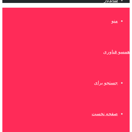
سایدبار
منو
همسو فناوری
جستجو برای
صفحه نخست