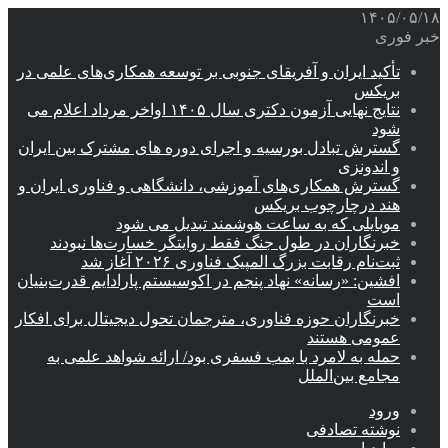
۱۴۰۵/۰۵/۱۸
خبر فوری
تأکید ایران و آفریقای جنوبی بر توسعه همکاری‌های علمی در
بریکس
نتایج نهایی آزمون دکتری سال ۱۴۰۵ اواخر مرداد اعلام می
شود
گسترش تبادل بورسیه و اجرای دوره های مشترک بین ایران
و اندونزی
گسترش همکاری‌های آموزشی، دانشگاهی و فناوری ایران و
هند درچارچوب بریکس
موبایلی که به ساعت هوشمند تبدیل می شود
خبرنگاران در طول جنگ فقط روایتگر خسارت‌ها نبودند
ثبت‌نام رقابت بزرگ المپیک فناوری ۲۰۲۶ آغاز شد
افشین: «رسانه» نهاد پنجم در اکوسیستم پارادایم قدرت‌بنیان
است
خبرنگاران حوزه فناوری، مترجمان تحول دیجیتال برای افکار
عمومی هستند
حمله به لامرد با بمب فسفری بود/ ارائه شواهد علمی به
مجامع بین‌الملل
ورود
نوشته تصادفی