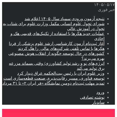
۱۴۰۵/۰۵/۱۷
خبر فوری
نتیجه آزمون ورودی سمپاد سال ۱۴۰۵ اعلام شد
شورای تحول علوم انسانی مکمل وزارت علوم برای شتاب به
تحول در آموزش عالی
عملیات جدید هکرها با استفاده از تکنیک‌های قدیمی هک و
اخاذی
آغاز ثبت‌نام‌ آزمون کارشناسی ارشد علوم پزشکی از فردا
هکرها با تماس تلفنی شرکت‌های مالی را هک کردند
کشورهای در حال توسعه چگونه از انقلاب هوش مصنوعی
بهره می‌برند؟
انرژی‌های نو و رشد تولید کشاورزی/ وقتی پسماند مزرعه‌
برق تولید می‌کند
وزیر علوم ایران با رئیس بیت‌الحکمه عراق دیدار کرد
توسعه فناوری، مسیر رقابت‌پذیری صنعت قطعه‌سازی است
تمدید مهلت ثبت‌نام دومین نمایشگاه «فر ایران ۲» تا ۳۱ مرداد
ورود
نوشته تصادفی
سایدبار