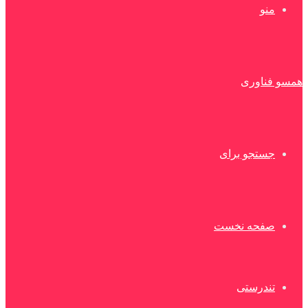
منو
همسو فناوری
جستجو برای
صفحه نخست
تندرستی