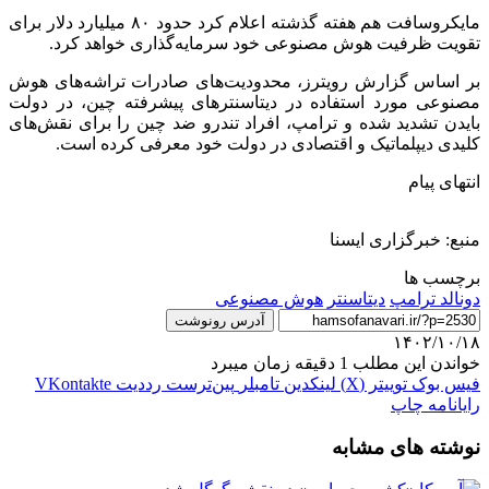
مایکروسافت هم هفته گذشته اعلام کرد حدود ۸۰ میلیارد دلار برای
تقویت ظرفیت هوش مصنوعی خود سرمایه‌گذاری خواهد کرد.
بر اساس گزارش رویترز، محدودیت‌های صادرات تراشه‌های هوش
مصنوعی مورد استفاده در دیتاسنترهای پیشرفته چین، در دولت
بایدن تشدید شده و ترامپ، افراد تندرو ضد چین را برای نقش‌های
کلیدی دیپلماتیک و اقتصادی در دولت خود معرفی کرده است.
انتهای پیام
منبع: خبرگزاری ایسنا
برچسب ها
دونالد ترامپ
دیتاسنتر
هوش مصنوعی
آدرس رونوشت
۱۴۰۲/۱۰/۱۸
خواندن این مطلب 1 دقیقه زمان میبرد
فیس بوک
توییتر (X)
لینکدین
‫تامبلر
‫پین‌ترست
‫رددیت
‫VKontakte
رایانامه
چاپ
نوشته های مشابه