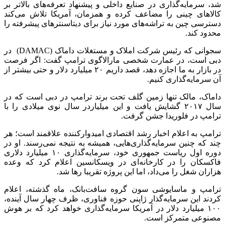
شد، سرمایه‌گذاری در صنایع داخلی و پیشنهاد تعرفه‌های بالاتر بر
کالاهای چینی را مضاعف کرده و همزمان، آمریکا تلاش می‌کند
دسترسی چین به تراشه‌های مورد نیاز برای دیتاسنترهای پیشرفته را
محدود کند.
سجوانی که رئیس شرکت املاک و مستغلات داماک (DAMAC) در
دبی است، در عمارت شخصی مارالاگوی ترامپ گفت: اگر فرصت
در بازار به ما اجازه دهد، قصد داریم ۲۰ میلیارد دلار و حتی بیشتر از
آن سرمایه‌گذاری کنیم.
داماک، مالک تنها زمین گلف تحت برند ترامپ در دبی است که در
سال ۲۰۱۷ گشایش یافت و این میلیاردر سال نوی میلادی را با
ترامپ در فلوریدا جشن گرفت.
ترامپ به اعلام اخبار رشد اقتصادی امیدوارکننده علاقمند است؛ هر
چند که چنین سرمایه‌گذاری‌هایی، همیشه به نتیجه نمی‌رسند. او در
دوره اول ریاست جمهوری خود، سرمایه‌گذاری ۱۰ میلیارد دلاری
فاکسکان را در کارخانه‌ای در ویسکانسین اعلام کرد که وعده
هزاران شغل را می‌داد، اما این پروژه تقریبا رها شد.
ترامپ و ماسایوشی سون گروه سافت‌بانک، ماه گذشته، اعلام
کردند این سرمایه‌گذار ژاپنی حوزه فناوری، ظرف چهار سال آینده،
۱۰۰ میلیارد دلار در آمریکا سرمایه‌گذاری خواهد کرد که بر هوش
مصنوعی متمرکز است.