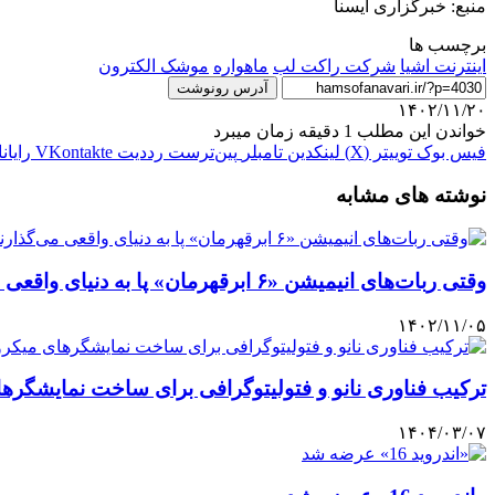
منبع: خبرگزاری ایسنا
برچسب ها
اينترنت اشيا
شرکت راکت لب
ماهواره
موشک الکترون
آدرس رونوشت
۱۴۰۲/۱۱/۲۰
خواندن این مطلب 1 دقیقه زمان میبرد
فیس بوک
توییتر (X)
لینکدین
‫تامبلر
‫پین‌ترست
‫رددیت
‫VKontakte
رایان
نوشته های مشابه
وقتی ربات‌های انیمیشن «۶ ابرقهرمان» پا به دنیای واقعی می‌گذارند
۱۴۰۲/۱۱/۰۵
ترکیب فناوری‌ نانو و فتولیتوگرافی برای ساخت نمایشگرهای
۱۴۰۴/۰۳/۰۷