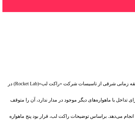
یک موشک ۱۸ متری «الکترون»(Electron) حامل پنج ماهواره شرکت فرانسوی «Kinéis» در ساعت ۳:۴۳ بعدازظهر به وقت منطقه زمانی شرقی از تاسیسات شرکت «راکت لب»(Rocket Lab) در
 تداخل با ماهواره‌های دیگر موجود در مدار ندارد، آن را متوقف
لب برای ساخت شبکه ماهواره‌ای متشکل از ۲۵ نانوماهواره شرکت Kinéis در مدار پایین زمین انجام می‌دهد. براساس توضیحات راکت لب، قرار بود پنج ماهواره