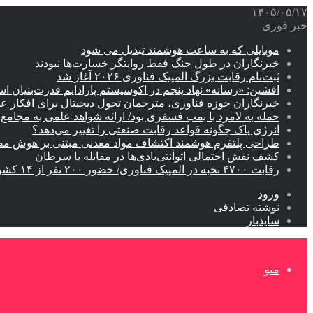
۱۴۰۵/۰۵/۱۷
خبر فوری
موبایلی که به ساعت هوشمند تبدیل می شود
خبرنگاران در طول جنگ فقط روایتگر خسارت‌ها نبودند
ثبت‌نام رقابت بزرگ المپیک فناوری ۲۰۲۶ آغاز شد
افشین: «رسانه» نهاد پنجم در اکوسیستم پارادایم قدرت‌بنیان ا
خبرنگاران حوزه فناوری، مترجمان تحول دیجیتال برای افکار 
حمله به لامرد با بمب فسفری بود/ ارائه شواهد علمی به مجامع ب
انرژی پاک چگونه قواعد رقابت صنعتی را تغییر می‌دهد؟
طراحی پلتفرم هوشمند اکتشاف مواد معدنی مبتنی بر هوش م
کشف نقش احتمالی اتوآنتی‌بادی‌ها در مقابله با سرطان
رقابت ۴۷۰۰ نخبه در المپیک فناوری/ حضور ۲۰۰ نفر از ۱۴ کشور دنیا
ورود
نوشته تصادفی
سایدبار
منو