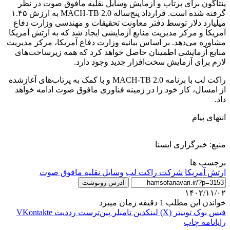
پنتاگون برای پرتاب و آزمایش وسایل نقلیه مافوق صوت در نظر
گرفته شده است. قرارداد پنج‌ساله MACH-TB 2.0 به ارزش ۱.۴۵
میلیارد دلار توسط دفتر معاونت تحقیقات و مهندسی وزارت دفاع
آمریکا و مرکز مدیریت منابع آزمایشی ایجاد شد که به ارتش آمریکا
مشاوره می‌دهد. بر اساس بیانیه وزارت دفاع آمریکا، مرکز مدیریت
منابع آزمایشی اطمینان حاصل خواهد کرد که همه زیرساخت‌های
لازم برای آزمایش سخت‌افزار جدید وجود دارد.
راکت لب با برنامه MACH-TB 2.0 و با کمک به پرتاب‌های آغازشده
از امسال، کار خود را در زمینه فناوری مافوق صوت ادامه خواهد
داد.
انتهای پیام
منبع: خبرگزاری ایسنا
برچسب ها
ارتش آمریکا
شرکت راکت لب
وسایل نقلیه مافوق صوت
آدرس رونوشت
۱۴۰۲/۱۱/۰۲
خواندن این مطلب 1 دقیقه زمان میبرد
فیس بوک
توییتر (X)
لینکدین
‫تامبلر
‫پین‌ترست
‫رددیت
‫VKontakte
رایانامه
چاپ