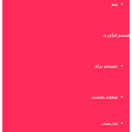
منو
همسو فناوری
جستجو برای
صفحه نخست
تندرستی