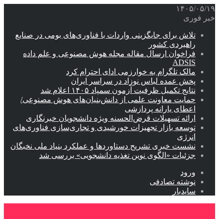
۱۴۰۵/۰۵/۱۹
خبر فوری
تلاش برای جایگزینی واردات با فناوری‌های بومی در صنایع
راهبردی کشور
فراخوان ارسال مقاله مجله هوش مصنوعی و علم داده
ADSIS
مالک تلگرام به خوارزمی ادای احترام کرد
پخش عمده لباس نوزاد در سراسر ایران
نتایج تکمیل ظرفیت آزمون سمپاد ۱۴۰۵ اعلام شد
حمایت معاونت علمی از دانش‌بنیان‌های هوش مصنوعی/
اعطای یارانه پردازشی
ارائه تسهیلات قرض‌الحسنه ویژه دانشجویان خبرنگاری
توسعه بازار تجهیزات خورشیدی و تجاری‌سازی فناوری‌های
انرژی
نشست خبری تشریح دستاوردها و عملکرد بنیاد ملی نخبگان
جزئیات «الگوی نوین تغذیه دانشجویی» بررسی شد
ورود
نوشته تصادفی
سایدبار