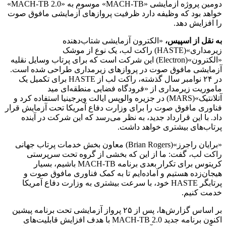
دومین پروژه آزمایشی «MACH-TB» موسوم به «MACH-TB 2.0»
خواهد بود که وظیفه دارد ظرفیت پروازهای آزمایشی مافوق صوت
را افزایش دهد.
به نقل از اسپیس،
«الکترون آزمایشی شتاب‌دهنده
زیرمداری»(HASTE) راکت لب، یک نوع از موشک
«الکترون»(Electron) این شرکت است که برای پرتاب وسایل نقلیه
آزمایشی مافوق صوت در پروازهای زیرمداری طراحی شده است.
در ۲۴ نوامبر سال گذشته، راکت لب از HASTE برای تکمیل یک
ماموریت زیرمداری از «فرودگاه فضایی منطقه‌ای مید
آتلانتیک»(MARS) در جزیره والوپس ایالت ویرجینیا استفاده کرد و
فناوری مافوق صوت را برای وزارت دفاع آمریکا تحت آزمایش قرار
داد. با این قرارداد جدید، به نظر می‌رسد که این شرکت در آینده
پرتاب‌های بیشتری خواهد داشت.
«برایان راجرز»(Brian Rogers) معاون بخش خدمات پرتاب جهانی
راکت لب، گفت: ما از این که بخشی از گروه تحت سرپرستی
کریتوس برای تکرار بعدی برنامه MACH-TB باشیم، بسیار
هیجان‌زده هستیم و آماده‌ایم تا به کمک فناوری مافوق صوت و
پرتابگر HASTE خود، با سرعت بیشتری به وزارت دفاع آمریکا
خدمت کنیم.
بر اساس گزارش‌ها، پس از ۲۵ پرواز آزمایشی تحت برنامه پیشین
اکنون برنامه جدید MACH-TB 2.0 با هدف افزایش قابلیت‌های