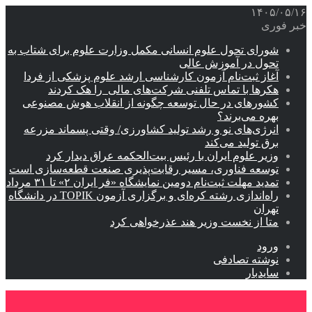
۱۴۰۵/۰۵/۱۶
خبر فوری
شورای تحول علوم انسانی مکمل وزارت علوم برای شتاب به
تحول در آموزش عالی
آغاز ثبت‌نام‌ آزمون کارشناسی ارشد علوم پزشکی از فردا
هکرها با تماس تلفنی شرکت‌های مالی را هک کردند
کشورهای در حال توسعه چگونه از انقلاب هوش مصنوعی
بهره می‌برند؟
انرژی‌های نو و رشد تولید کشاورزی/ وقتی پسماند مزرعه‌
برق تولید می‌کند
وزیر علوم ایران با رئیس بیت‌الحکمه عراق دیدار کرد
توسعه فناوری، مسیر رقابت‌پذیری صنعت قطعه‌سازی است
تمدید مهلت ثبت‌نام دومین نمایشگاه «فر ایران ۲» تا ۳۱ مرداد
راه‌اندازی رشته کره‌ای و برگزاری آزمون TOPIK در دانشگاه
تهران
متا از نخست وزیر هند عذرخواهی کرد
ورود
نوشته تصادفی
سایدبار