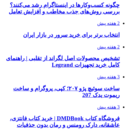
چگونه کسب‌وکارها در اینستاگرام رشد می‌کنند؟
بررسی روش‌های جذب مخاطب و افزایش تعامل
2 هفته پیش
انتخاب برتر برای خرید سرور در بازار ایران
2 هفته پیش
تشخیص محصولات اصل لگراند از تقلبی | راهنمای
کامل خرید تجهیزات Legrand
3 هفته پیش
ساخت سوئیچ پژو ۲۰۷؛ کپی، پروگرام و ساخت
ریموت یدک 207
3 هفته پیش
فروشگاه کتاب DMDBook | خرید کتاب فانتزی،
عاشقانه، دارک رومنس و رمان بدون حذفیات