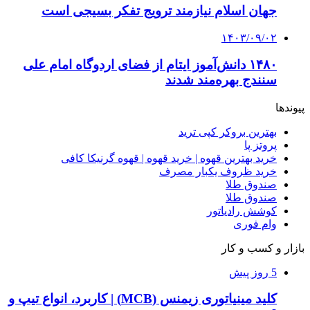
جهان اسلام نیازمند ترویج تفکر بسیجی است
۱۴۰۳/۰۹/۰۲
۱۴۸۰ دانش‌آموز ایتام از فضای اردوگاه امام علی
سنندج بهره‌مند شدند
پیوندها
بهترین بروکر کپی ترید
پروتز پا
خرید بهترین قهوه | خرید قهوه | قهوه گرنیکا کافی
خرید ظروف یکبار مصرف
صندوق طلا
صندوق طلا
کوشش رادیاتور
وام فوری
بازار و کسب و کار
5 روز پیش
کلید مینیاتوری زیمنس (MCB) | کاربرد، انواع تیپ و