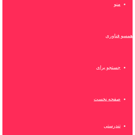
منو
همسو فناوری
جستجو برای
صفحه نخست
تندرستی