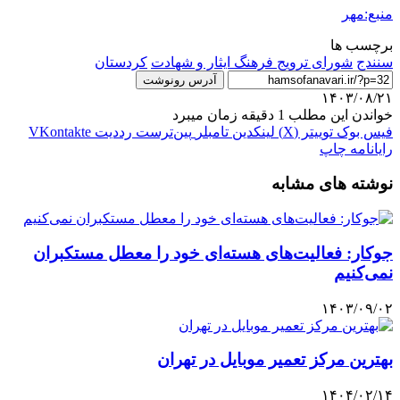
منبع:مهر
برچسب ها
سنندج
شورای ترویج فرهنگ ایثار و شهادت
کردستان
آدرس رونوشت
۱۴۰۳/۰۸/۲۱
خواندن این مطلب 1 دقیقه زمان میبرد
فیس بوک
توییتر (X)
لینکدین
‫تامبلر
‫پین‌ترست
‫رددیت
‫VKontakte
رایانامه
چاپ
نوشته های مشابه
جوکار: فعالیت‌های هسته‌ای خود را معطل مستکبران
نمی‌کنیم
۱۴۰۳/۰۹/۰۲
بهترین مرکز تعمیر موبایل در تهران
۱۴۰۴/۰۲/۱۴